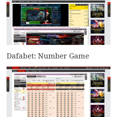
Dafabet: Number Game