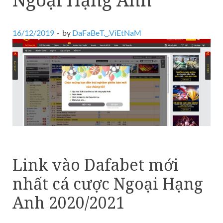
16/12/2019
-
by
DaFaBeT._.ViEtNaM
Link vào Dafabet mới
nhất cá cược Ngoại Hạng
Anh 2020/2021