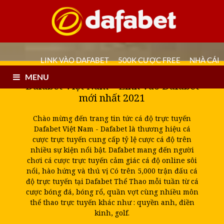
LINK VÀO DAFABET
500K CƯỢC FREE
NHÀ CÁI
MENU
Dafabet Việt Nam – Link vào Dafabet
mới nhất 2021
Chào mừng đến trang tin tức cá độ trực tuyến
Dafabet Việt Nam - Dafabet là thương hiệu cá
cược trực tuyến cung cấp tỷ lệ cược cá độ trên
nhiều sự kiện nổi bật. Dafabet mang đến người
chơi cá cược trực tuyến cảm giác cá độ online sôi
nổi, hào hứng và thú vị Có trên 5,000 trận đấu cá
độ trực tuyến tại Dafabet Thể Thao mỗi tuần từ cá
cược bóng đá, bóng rổ, quần vợt cùng nhiều môn
thể thao trực tuyến khác như : quyền anh, điền
kinh, golf.