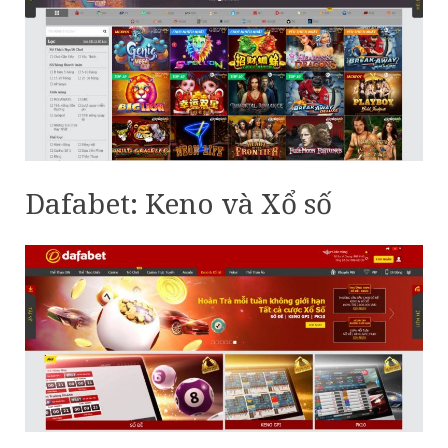
Dafabet: Keno và Xổ số