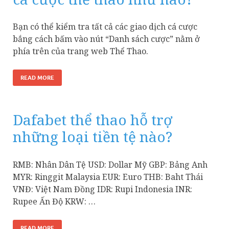
Bạn có thể kiểm tra tất cả các giao dịch cá cược
bắng cách bấm vào nút “Danh sách cược” nằm ở
phía trên của trang web Thể Thao.
READ MORE
Dafabet thể thao hỗ trợ
những loại tiền tệ nào?
RMB: Nhân Dân Tệ USD: Dollar Mỹ GBP: Bảng Anh
MYR: Ringgit Malaysia EUR: Euro THB: Baht Thái
VNĐ: Việt Nam Đồng IDR: Rupi Indonesia INR:
Rupee Ấn Độ KRW: …
READ MORE