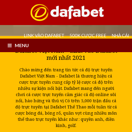
LINK VÀO DAFABET
500K CƯỢC FREE
NHÀ CÁI
MENU
Dafabet Việt Nam – Link vào Dafabet
mới nhất 2021
Chào mừng đến trang tin tức cá độ trực tuyến
Dafabet Việt Nam - Dafabet là thương hiệu cá
cược trực tuyến cung cấp tỷ lệ cược cá độ trên
nhiều sự kiện nổi bật. Dafabet mang đến người
chơi cá cược trực tuyến cảm giác cá độ online sôi
nổi, hào hứng và thú vị Có trên 5,000 trận đấu cá
độ trực tuyến tại Dafabet Thể Thao mỗi tuần từ cá
cược bóng đá, bóng rổ, quần vợt cùng nhiều môn
thể thao trực tuyến khác như : quyền anh, điền
kinh, golf.