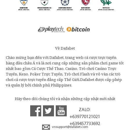
Về Dafabet
Chào mừng bạn đến với Dafabet, trang web cá cược trực tuyến
hàng đầu châu Á và là nơi cung cấp những sản phẩm chơi game tốt
nhất bao gồm Cá Cược Thể Thao, Casino, Trò chơi Casino Trực
Tuyến, Keno, Poker Trực Tuyến, Trò chơi Flash và vô vàn các trò
chơi cá cược trực tuyến đẳng cấp Thế Giới.Dafabet được cấp phép
và quản lý bởi chính phủ Philippines.
Hãy theo dõi chúng tôi và nhận những cập nhật mới nhất
ZALO:
+639770121021
+639457733692
vnsupport@dafabet.com