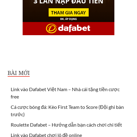
BÀI MỚI
Link vào Dafabet Việt Nam – Nhà cái tặng tiền cược
free
Cá cược bóng đá: Kèo First Team to Score (Đội ghi bàn
trước)
Roulette Dafabet – Hướng dẫn bạn cách chơi chi tiết
Link vào Dafabet chơi lô đề online