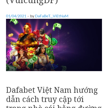
01/04/2021
-
by
DaFaBeT._.ViEtNaM
Dafabet Việt Nam hướng
dẫn cách truy cập tới