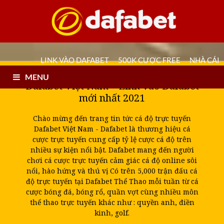
LINK VÀO DAFABET
500K CƯỢC FREE
NHÀ CÁI
MENU
Dafabet Việt Nam – Link vào Dafabet
mới nhất 2021
Chào mừng đến trang tin tức cá độ trực tuyến
Dafabet Việt Nam - Dafabet là thương hiệu cá
cược trực tuyến cung cấp tỷ lệ cược cá độ trên
nhiều sự kiện nổi bật. Dafabet mang đến người
chơi cá cược trực tuyến cảm giác cá độ online sôi
nổi, hào hứng và thú vị Có trên 5,000 trận đấu cá
độ trực tuyến tại Dafabet Thể Thao mỗi tuần từ cá
cược bóng đá, bóng rổ, quần vợt cùng nhiều môn
thể thao trực tuyến khác như : quyền anh, điền
kinh, golf.