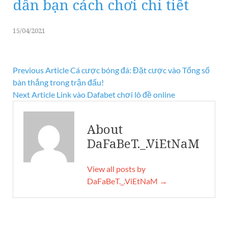
dẫn bạn cách chơi chi tiết
15/04/2021
Previous Article
Cá cược bóng đá: Đặt cược vào Tổng số
bàn thắng trong trận đấu!
Next Article
Link vào Dafabet chơi lô đề online
About
DaFaBeT._.ViEtNaM
View all posts by
DaFaBeT._.ViEtNaM →