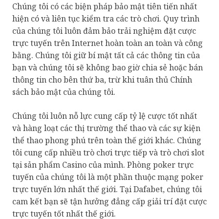
Chúng tôi có các biện pháp bảo mật tiên tiến nhất
hiện có và liên tục kiểm tra các trò chơi. Quy trình
của chúng tôi luôn đảm bảo trải nghiệm đặt cược
trực tuyến trên Internet hoàn toàn an toàn và công
bằng. Chúng tôi giữ bí mật tất cả các thông tin của
bạn và chúng tôi sẽ không bao giờ chia sẻ hoặc bán
thông tin cho bên thứ ba, trừ khi tuân thủ Chính
sách bảo mật của chúng tôi.
Chúng tôi luôn nỗ lực cung cấp tỷ lệ cược tốt nhất
và hàng loạt các thị trường thể thao và các sự kiện
thể thao phong phú trên toàn thế giới khác. Chúng
tôi cung cấp nhiều trò chơi trực tiếp và trò chơi slot
tại sản phẩm Casino của mình. Phòng poker trực
tuyến của chúng tôi là một phần thuộc mạng poker
trực tuyến lớn nhất thế giới. Tại Dafabet, chúng tôi
cam kết bạn sẽ tận hưởng đẳng cấp giải trí đặt cược
trực tuyến tốt nhất thế giới.