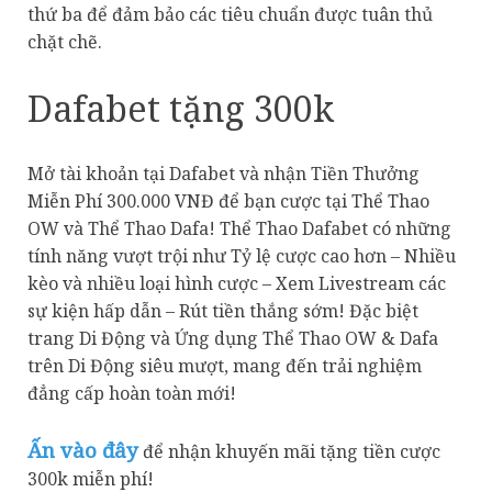
thứ ba để đảm bảo các tiêu chuẩn được tuân thủ
chặt chẽ.
Dafabet tặng 300k
Mở tài khoản tại Dafabet và nhận Tiền Thưởng
Miễn Phí 300.000 VNĐ để bạn cược tại Thể Thao
OW và Thể Thao Dafa! Thể Thao Dafabet có những
tính năng vượt trội như Tỷ lệ cược cao hơn – Nhiều
kèo và nhiều loại hình cược – Xem Livestream các
sự kiện hấp dẫn – Rút tiền thắng sớm! Đặc biệt
trang Di Động và Ứng dụng Thể Thao OW & Dafa
trên Di Động siêu mượt, mang đến trải nghiệm
đẳng cấp hoàn toàn mới!
Ấn vào đây
để nhận khuyến mãi tặng tiền cược
300k miễn phí!