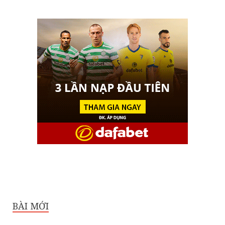
BÀI MỚI