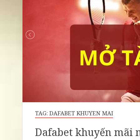
TAG:
DAFABET KHUYEN MAI
Dafabet khuyến mãi 