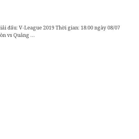
iải đấu: V-League 2019 Thời gian: 18:00 ngày 08/07
Gòn vs Quảng …