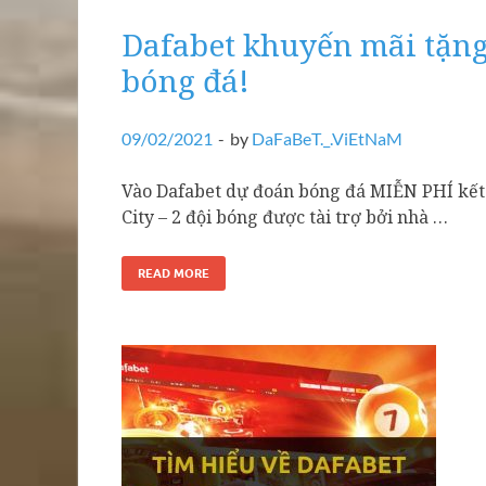
Dafabet khuyến mãi tặng
bóng đá!
09/02/2021
-
by
DaFaBeT._.ViEtNaM
Vào Dafabet dự đoán bóng đá MIỄN PHÍ kết 
City – 2 đội bóng được tài trợ bởi nhà …
READ MORE