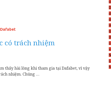
c
D
d
d
H
 Dafabet
t
t
c có trách nhiệm
L
v
N
L
M
 thấy hài lòng khi tham gia tại Dafabet, vì vậy
trách nhiệm. Chúng …