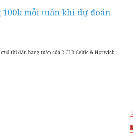
 100k mỗi tuần khi dự đoán
quả thi đấu hàng tuần của 2 CLB Celtic & Norwich
A