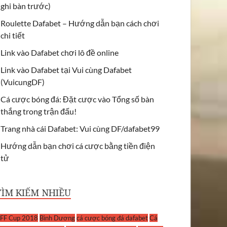
ghi bàn trước)
Roulette Dafabet – Hướng dẫn bạn cách chơi
chi tiết
Link vào Dafabet chơi lô đề online
Link vào Dafabet tại Vui cùng Dafabet
(VuicungDF)
Cá cược bóng đá: Đặt cược vào Tổng số bàn
thắng trong trận đấu!
Trang nhà cái Dafabet: Vui cùng DF/dafabet99
Hướng dẫn bạn chơi cá cược bằng tiền điện
tử
TÌM KIẾM NHIỀU
FF Cup 2018
Bình Dương
cá cược bóng đá dafabet
Cá