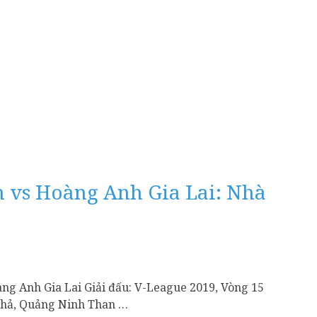
 vs Hoàng Anh Gia Lai: Nhà
ng Anh Gia Lai Giải đấu: V-League 2019, Vòng 15
 Phả, Quảng Ninh Than …