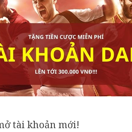
mở tài khoản mới!