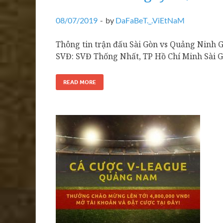
08/07/2019
-
by
DaFaBeT._.ViEtNaM
Thông tin trận đấu Sài Gòn vs Quảng Ninh G
SVĐ: SVĐ Thống Nhất, TP Hồ Chí Minh Sài 
READ MORE