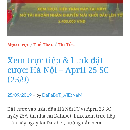
Mẹo cược
/
Thể Thao
/
Tin Tức
Xem trực tiếp & Link đặt
cược: Hà Nội – April 25 SC
(25/9)
25/09/2019
-
by
DaFaBeT._.ViEtNaM
Đặt cược vào trận đấu Hà Nội FC vs April 25 SC
ngày 25/9 tại nhà cái Dafabet. Link xem trực tiếp
trận này ngay tại Dafabet, hướng dẫn xem …