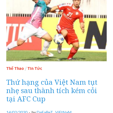
Thể Thao
/
Tin Tức
Thứ hạng của Việt Nam tụt
nhẹ sau thành tích kém cỏi
tại AFC Cup
14/02/2020
-
by
DaFaBeT._.ViEtNaM