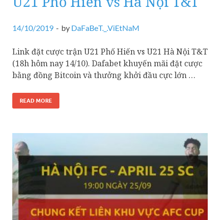
U21 Phố Hiến vs Hà Nội T&T
14/10/2019
-
by
DaFaBeT._.ViEtNaM
Link đặt cược trận U21 Phố Hiến vs U21 Hà Nội T&T
(18h hôm nay 14/10). Dafabet khuyến mãi đặt cược
bằng đồng Bitcoin và thưởng khởi đầu cực lớn …
READ MORE