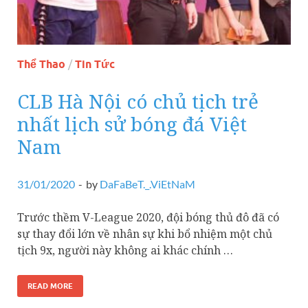
Thể Thao
/
Tin Tức
CLB Hà Nội có chủ tịch trẻ
nhất lịch sử bóng đá Việt
Nam
31/01/2020
-
by
DaFaBeT._.ViEtNaM
Trước thềm V-League 2020, đội bóng thủ đô đã có
sự thay đổi lớn về nhân sự khi bổ nhiệm một chủ
tịch 9x, người này không ai khác chính …
READ MORE