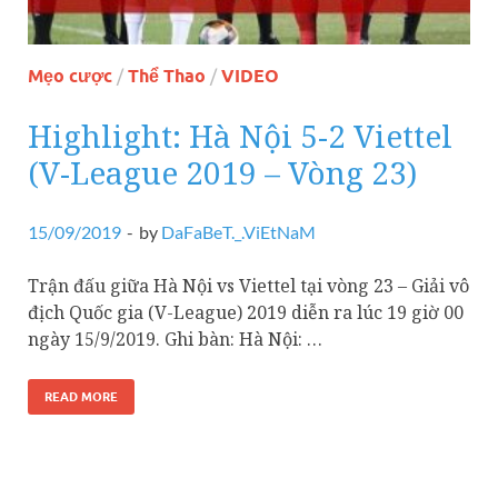
Mẹo cược
/
Thể Thao
/
VIDEO
Highlight: Hà Nội 5-2 Viettel
(V-League 2019 – Vòng 23)
15/09/2019
-
by
DaFaBeT._.ViEtNaM
Trận đấu giữa Hà Nội vs Viettel tại vòng 23 – Giải vô
địch Quốc gia (V-League) 2019 diễn ra lúc 19 giờ 00
ngày 15/9/2019. Ghi bàn: Hà Nội: …
READ MORE