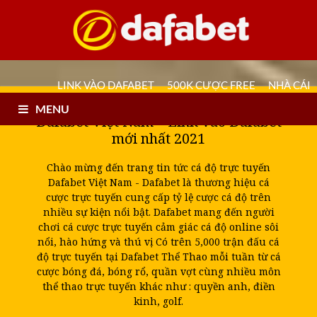
LINK VÀO DAFABET
500K CƯỢC FREE
NHÀ CÁI
MENU
Dafabet Việt Nam – Link vào Dafabet
mới nhất 2021
Chào mừng đến trang tin tức cá độ trực tuyến
Dafabet Việt Nam - Dafabet là thương hiệu cá
cược trực tuyến cung cấp tỷ lệ cược cá độ trên
nhiều sự kiện nổi bật. Dafabet mang đến người
chơi cá cược trực tuyến cảm giác cá độ online sôi
nổi, hào hứng và thú vị Có trên 5,000 trận đấu cá
độ trực tuyến tại Dafabet Thể Thao mỗi tuần từ cá
cược bóng đá, bóng rổ, quần vợt cùng nhiều môn
thể thao trực tuyến khác như : quyền anh, điền
kinh, golf.