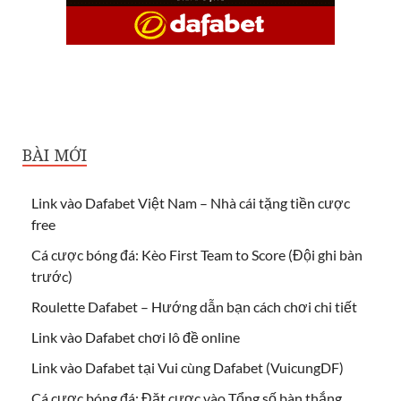
BÀI MỚI
Link vào Dafabet Việt Nam – Nhà cái tặng tiền cược
free
Cá cược bóng đá: Kèo First Team to Score (Đội ghi bàn
trước)
Roulette Dafabet – Hướng dẫn bạn cách chơi chi tiết
Link vào Dafabet chơi lô đề online
Link vào Dafabet tại Vui cùng Dafabet (VuicungDF)
Cá cược bóng đá: Đặt cược vào Tổng số bàn thắng