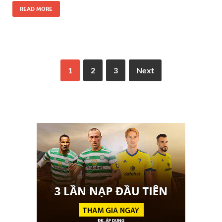
READ MORE
1
2
3
Next