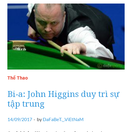
Thể Thao
Bi-a: John Higgins duy trì sự
tập trung
14/09/2017
-
by
DaFaBeT._.ViEtNaM