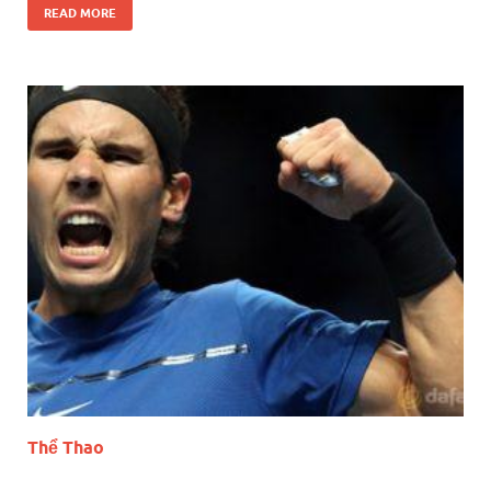
READ MORE
Thể Thao