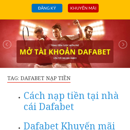
ĐĂNG KÝ
KHUYẾN MÃI
TAG:
DAFABET NẠP TIỀN
Cách nạp tiền tại nhà
cái Dafabet
Dafabet Khuyến mãi