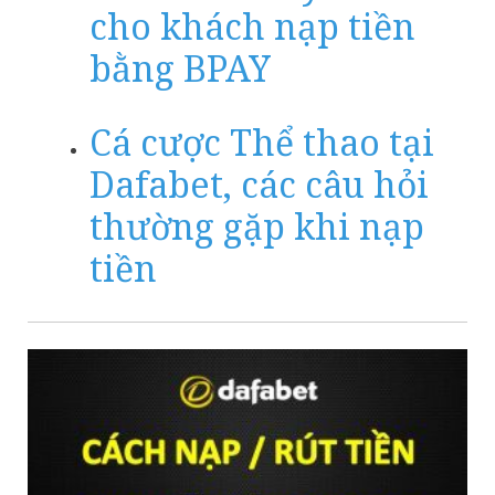
cho khách nạp tiền
bằng BPAY
Cá cược Thể thao tại
Dafabet, các câu hỏi
thường gặp khi nạp
tiền