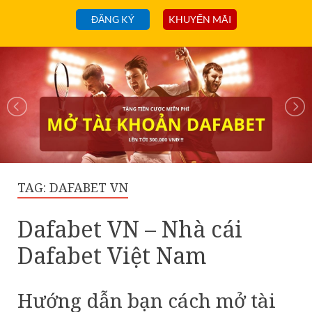
ĐĂNG KÝ
KHUYẾN MÃI
TAG:
DAFABET VN
Dafabet VN – Nhà cái
Dafabet Việt Nam
Hướng dẫn bạn cách mở tài