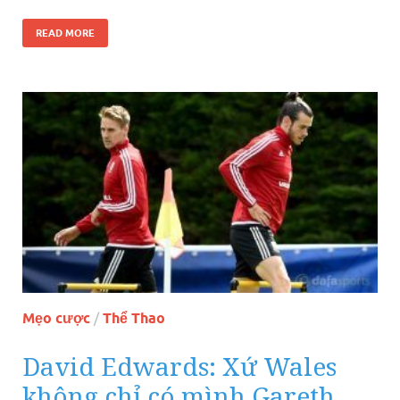
READ MORE
Mẹo cược
/
Thể Thao
David Edwards: Xứ Wales
không chỉ có mình Gareth