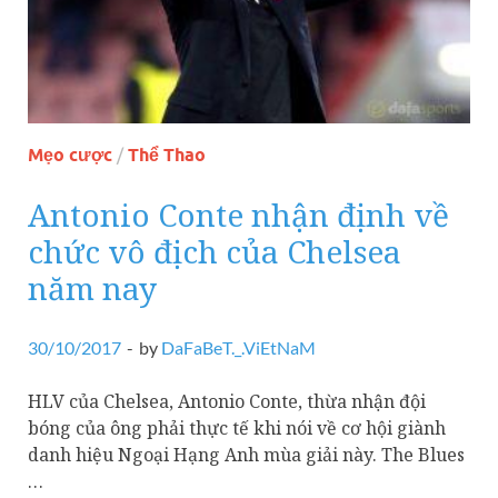
Mẹo cược
/
Thể Thao
Antonio Conte nhận định về
chức vô địch của Chelsea
năm nay
30/10/2017
-
by
DaFaBeT._.ViEtNaM
HLV của Chelsea, Antonio Conte, thừa nhận đội
bóng của ông phải thực tế khi nói về cơ hội giành
danh hiệu Ngoại Hạng Anh mùa giải này. The Blues
…