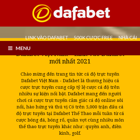
LINK VÀO DAFABET
500K CƯỢC FREE
NHÀ CÁI
MENU
Dafabet Việt Nam – Link vào Dafabet
mới nhất 2021
Chào mừng đến trang tin tức cá độ trực tuyến
Dafabet Việt Nam - Dafabet là thương hiệu cá
cược trực tuyến cung cấp tỷ lệ cược cá độ trên
nhiều sự kiện nổi bật. Dafabet mang đến người
chơi cá cược trực tuyến cảm giác cá độ online sôi
nổi, hào hứng và thú vị Có trên 5,000 trận đấu cá
độ trực tuyến tại Dafabet Thể Thao mỗi tuần từ cá
cược bóng đá, bóng rổ, quần vợt cùng nhiều môn
thể thao trực tuyến khác như : quyền anh, điền
kinh, golf.