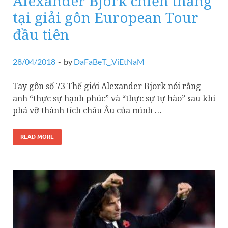
Alexander Bjork chiến thắng
tại giải gôn European Tour
đầu tiên
28/04/2018
-
by
DaFaBeT._.ViEtNaM
Tay gôn số 73 Thế giới Alexander Bjork nói rằng
anh “thực sự hạnh phúc” và “thực sự tự hào” sau khi
phá vỡ thành tích châu Âu của mình …
READ MORE