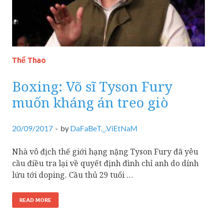
Thể Thao
Boxing: Võ sĩ Tyson Fury
muốn kháng án treo giò
20/09/2017
-
by
DaFaBeT._.ViEtNaM
Nhà vô địch thế giới hạng nặng Tyson Fury đã yêu
cầu điều tra lại về quyết định đình chỉ anh do dính
lứu tới doping. Cầu thủ 29 tuổi …
READ MORE