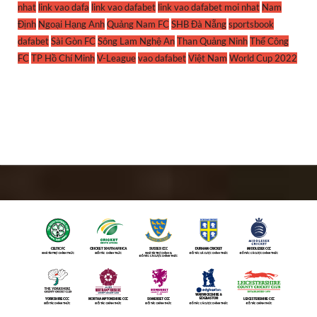
nhat
link vao dafa
link vao dafabet
link vao dafabet moi nhat
Nam
Định
Ngoại Hạng Anh
Quảng Nam FC
SHB Đà Nẵng
sportsbook
dafabet
Sài Gòn FC
Sông Lam Nghệ An
Than Quảng Ninh
Thể Công
FC
TP Hồ Chí Minh
V-League
vao dafabet
Việt Nam
World Cup 2022