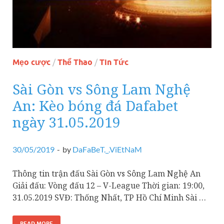
Mẹo cược
/
Thể Thao
/
Tin Tức
Sài Gòn vs Sông Lam Nghệ
An: Kèo bóng đá Dafabet
ngày 31.05.2019
30/05/2019
-
by
DaFaBeT._.ViEtNaM
Thông tin trận đấu Sài Gòn vs Sông Lam Nghệ An
Giải đấu: Vòng đấu 12 – V-League Thời gian: 19:00,
31.05.2019 SVĐ: Thống Nhất, TP Hồ Chí Minh Sài …
READ MORE