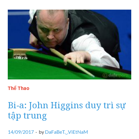
Thể Thao
Bi-a: John Higgins duy trì sự
tập trung
14/09/2017
-
by
DaFaBeT._.ViEtNaM