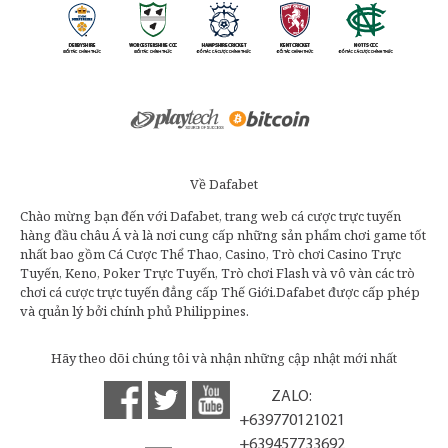
Về Dafabet
Chào mừng bạn đến với Dafabet, trang web cá cược trực tuyến
hàng đầu châu Á và là nơi cung cấp những sản phẩm chơi game tốt
nhất bao gồm Cá Cược Thể Thao, Casino, Trò chơi Casino Trực
Tuyến, Keno, Poker Trực Tuyến, Trò chơi Flash và vô vàn các trò
chơi cá cược trực tuyến đẳng cấp Thế Giới.Dafabet được cấp phép
và quản lý bởi chính phủ Philippines.
Hãy theo dõi chúng tôi và nhận những cập nhật mới nhất
ZALO:
+639770121021
+639457733692