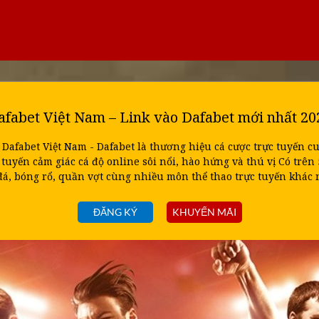
afabet Việt Nam – Link vào Dafabet mới nhất 20
Dafabet Việt Nam - Dafabet là thương hiệu cá cược trực tuyến cu
tuyến cảm giác cá độ online sôi nổi, hào hứng và thú vị Có trên 
á, bóng rổ, quần vợt cùng nhiều môn thể thao trực tuyến khác n
ĐĂNG KÝ
KHUYẾN MÃI