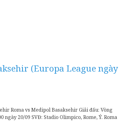
aksehir (Europa League ngày
ehir Roma vs Medipol Basaksehir Giải đấu: Vòng
0 ngày 20/09 SVĐ: Stadio Olimpico, Rome, Ý. Roma