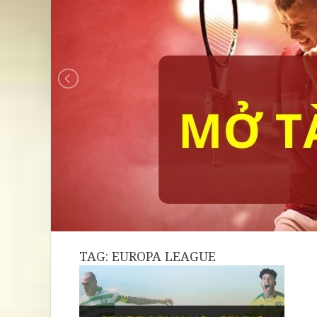
TAG:
EUROPA LEAGUE