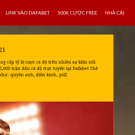
LINK VÀO DAFABET
500K CƯỢC FREE
NHÀ CÁI
21
ng cấp tỷ lệ cược cá độ trên nhiều sự kiện nổi
5,000 trận đấu cá độ trực tuyến tại Dafabet Thể
hư : quyền anh, điền kinh, golf.