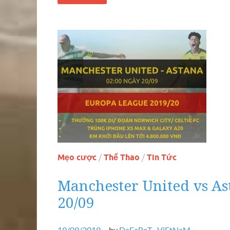
Mẹo cược
/
Thể Thao
/
Tin Tức
Manchester United vs As
20/09
19/09/2019
-
by
DaFaBeT._.ViEtNaM