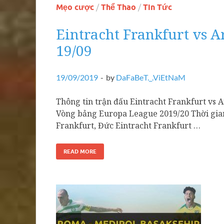
Mẹo cược
/
Thể Thao
/
Tin Tức
Eintracht Frankfurt vs A
19/09
19/09/2019
-
by
DaFaBeT._.ViEtNaM
Thông tin trận đấu Eintracht Frankfurt vs A
Vòng bảng Europa League 2019/20 Thời gia
Frankfurt, Đức Eintracht Frankfurt …
READ MORE