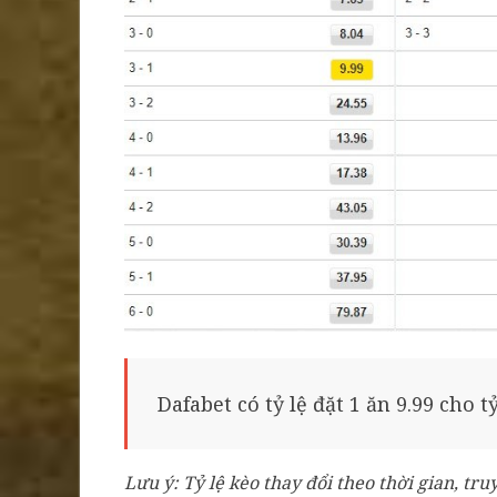
Dafabet có tỷ lệ đặt 1 ăn 9.99 cho tỷ
Lưu ý: Tỷ lệ kèo thay đổi theo thời gian, tru