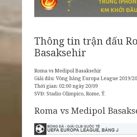
Thông tin trận đấu R
Basaksehir
Roma vs Medipol Basaksehir
Giải đấu: Vòng bảng Europa League 2019/2
Thời gian: 02:00 ngày 20/09
SVĐ: Stadio Olimpico, Rome, Ý.
Roma vs Medipol Basakseh