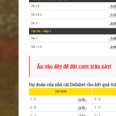
Ấn vào đây để đặt cược trận này!
Dự đoán của nhà cái Dafabet cho kết quả trậ