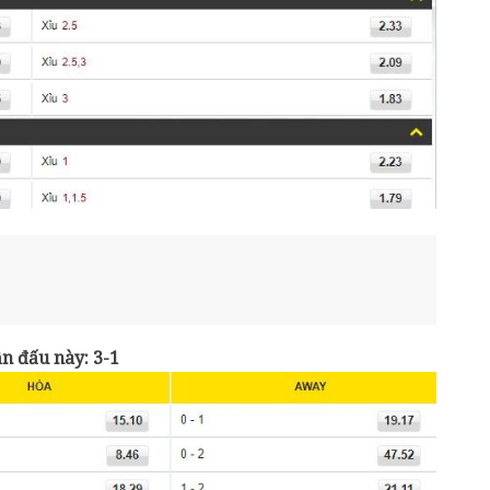
n đấu này: 3-1