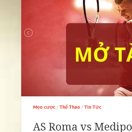
Mẹo cược
/
Thể Thao
/
Tin Tức
AS Roma vs Medipo