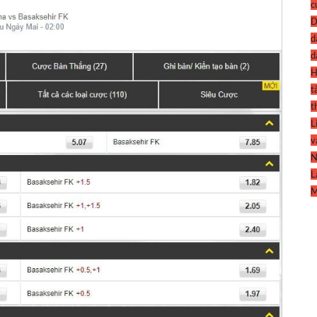
c
D
d
d
H
t
t
L
v
N
L
M