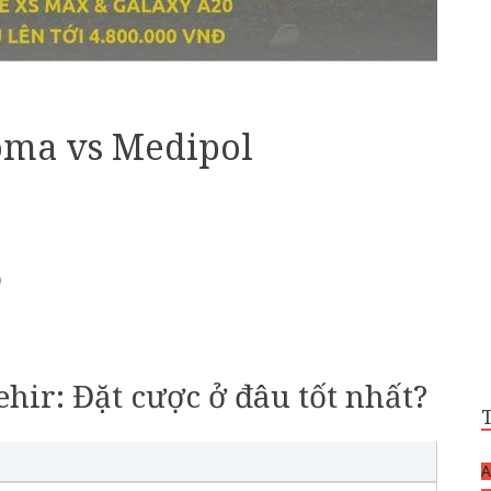
oma vs Medipol
0
ir: Đặt cược ở đâu tốt nhất?
A