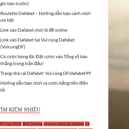
ghi bàn trước)
Roulette Dafabet – Hướng dẫn bạn cách chơi
chi tiết
Link vào Dafabet chơi lô đề online
Link vào Dafabet tại Vui cùng Dafabet
(VuicungDF)
Cá cược bóng đá: Đặt cược vào Tổng số bàn
thắng trong trận đấu!
Trang nhà cái Dafabet: Vui cùng DF/dafabet99
Hướng dẫn bạn chơi cá cược bằng tiền điện
tử
TÌM KIẾM NHIỀU
FF Cup 2018
Bình Dương
cá cược bóng đá dafabet
Cá