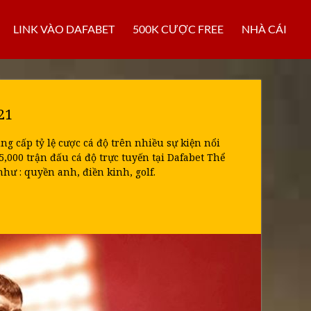
LINK VÀO DAFABET
500K CƯỢC FREE
NHÀ CÁI
21
ng cấp tỷ lệ cược cá độ trên nhiều sự kiện nổi
5,000 trận đấu cá độ trực tuyến tại Dafabet Thể
hư : quyền anh, điền kinh, golf.