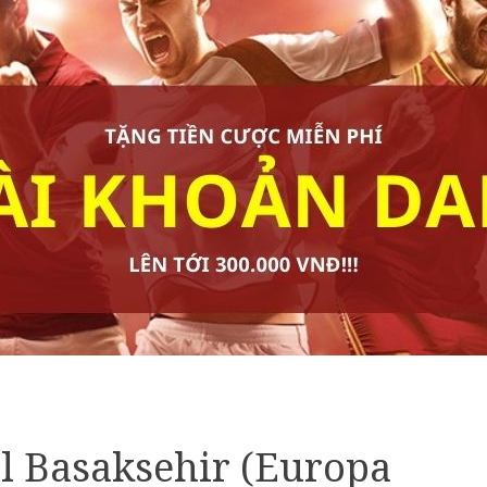
l Basaksehir (Europa