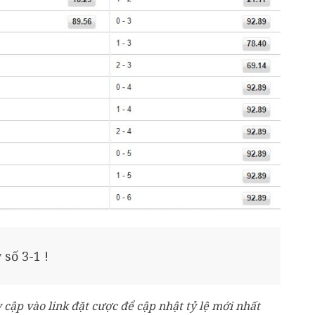
 số 3-1 !
y cập vào link đặt cược để cập nhật tỷ lệ mới nhất