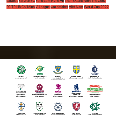
dafabet
Sài Gòn FC
Sông Lam Nghệ An
Than Quảng Ninh
Thể Công
FC
TP Hồ Chí Minh
V-League
vao dafabet
Việt Nam
World Cup 2022