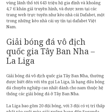
vùng lãnh thổ tới 643 triệu hộ gia đình và khoảng
4,7 tỉ khán giả truyền hình, và được xem tại các
trang web trực tuyến như kèo nhà cái Dafabet, một
trong những kèo nhà cái uy tín tại dafabet Việt
Nam.
Giải bóng đá vô địch
quốc gia Tây Ban Nha –
La Liga
Giải bóng đá vô địch quốc gia Tây Ban Nha, thường
được biết đến với tên gọi La Liga, là hạng đấu bóng
đá chuyên nghiệp cao nhất dành cho nam thuộc hệ
thống các giải bóng đá ở Tây Ban Nha.
La Liga bao gồm 20 đội bóng, với 3 đội có vị trí thấp
nhất vào cuối mùa giải xuống hạng đến Segunda