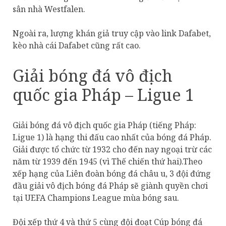
sân nhà Westfalen.
Ngoài ra, lượng khán giả truy cập vào link Dafabet,
kèo nhà cái Dafabet cũng rất cao.
Giải bóng đá vô địch
quốc gia Pháp – Ligue 1
Giải bóng đá vô địch quốc gia Pháp (tiếng Pháp:
Ligue 1) là hạng thi đấu cao nhất của bóng đá Pháp.
Giải được tổ chức từ 1932 cho đến nay ngoại trừ các
năm từ 1939 đến 1945 (vì Thế chiến thứ hai).Theo
xếp hạng của Liên đoàn bóng đá châu u, 3 đội đứng
đầu giải vô địch bóng đá Pháp sẽ giành quyền chơi
tại UEFA Champions League mùa bóng sau.
Đội xếp thứ 4 và thứ 5 cùng đội đoạt Cúp bóng đá