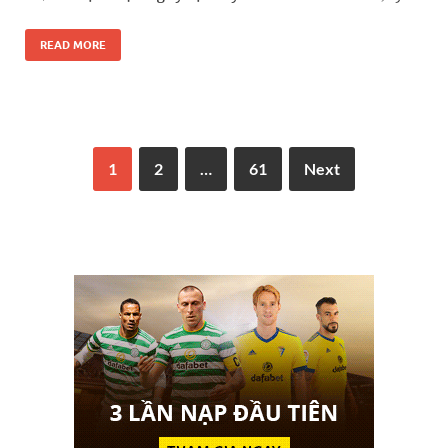
READ MORE
1
2
…
61
Next