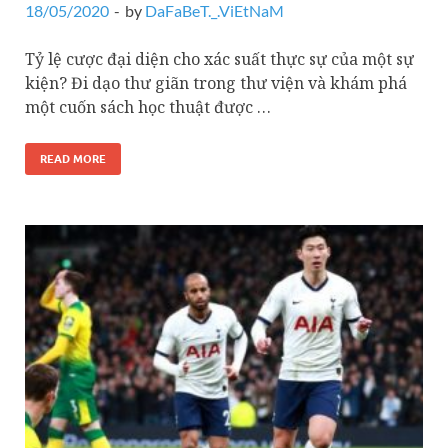
18/05/2020
-
by
DaFaBeT._.ViEtNaM
Tỷ lệ cược đại diện cho xác suất thực sự của một sự
kiện? Đi dạo thư giãn trong thư viện và khám phá
một cuốn sách học thuật được …
READ MORE