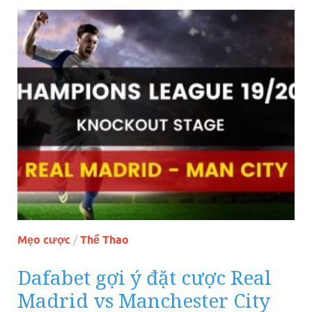
Mẹo cược
/
Thể Thao
Dafabet gợi ý đặt cược Real
Madrid vs Manchester City