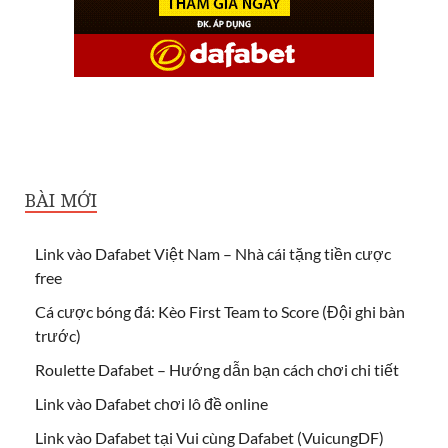
BÀI MỚI
Link vào Dafabet Việt Nam – Nhà cái tặng tiền cược
free
Cá cược bóng đá: Kèo First Team to Score (Đội ghi bàn
trước)
Roulette Dafabet – Hướng dẫn bạn cách chơi chi tiết
Link vào Dafabet chơi lô đề online
Link vào Dafabet tại Vui cùng Dafabet (VuicungDF)