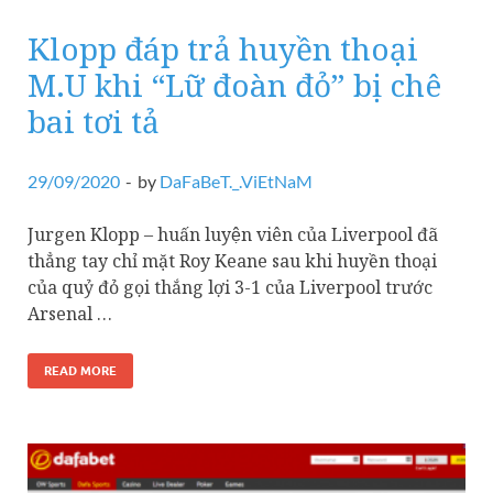
Klopp đáp trả huyền thoại
M.U khi “Lữ đoàn đỏ” bị chê
bai tơi tả
29/09/2020
-
by
DaFaBeT._.ViEtNaM
Jurgen Klopp – huấn luyện viên của Liverpool đã
thẳng tay chỉ mặt Roy Keane sau khi huyền thoại
của quỷ đỏ gọi thắng lợi 3-1 của Liverpool trước
Arsenal …
READ MORE