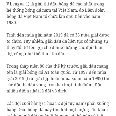
V.League 1) là giải thi đấu bóng đá cao nhất trong
hệ thống bóng đá nam tại Việt Nam, do Liên đoàn
bóng đá Việt Nam tổ chức lần đầu tiên vào năm
1980.
Tính đến mùa giải năm 2019 đã có 36 mùa giải được
tổ chức. Tuy nhiên, giải đấu đã liên tục có những sự
thay đổi từ tên gọi cho đến số lượng các đội tham
dự, cũng như thể thức thi đấu…
Trong thập niên 80 của thế kỷ trước, giải đấu mang
tên là giải bóng đá A1 toàn quốc. Từ 1997 đến mùa
giải 2019 (trừ giải tập huấn mùa xuân năm 1999) thì
các đội thi đấu vòng tròn hai lượt tính điểm. Đội
nhiều điểm nhất là đội vô địch.
Các đội cuối bảng (1 hoặc 2 đội tuỳ năm) phải xuống
hạng. Giải bóng đá này thu hút một lượng lớn khán
giả hâm mộ đội tuyển Việt nam, vì thế nên có thể