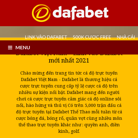
LINK VÀO DAFABET
500K CƯỢC FREE
NHÀ CÁI
MENU
Dafabet Việt Nam – Link vào Dafabet
mới nhất 2021
Chào mừng đến trang tin tức cá độ trực tuyến
Dafabet Việt Nam - Dafabet là thương hiệu cá
cược trực tuyến cung cấp tỷ lệ cược cá độ trên
nhiều sự kiện nổi bật. Dafabet mang đến người
chơi cá cược trực tuyến cảm giác cá độ online sôi
nổi, hào hứng và thú vị Có trên 5,000 trận đấu cá
độ trực tuyến tại Dafabet Thể Thao mỗi tuần từ cá
cược bóng đá, bóng rổ, quần vợt cùng nhiều môn
thể thao trực tuyến khác như : quyền anh, điền
kinh, golf.