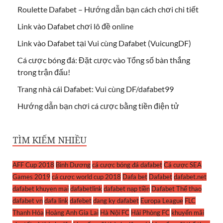
Roulette Dafabet – Hướng dẫn bạn cách chơi chi tiết
Link vào Dafabet chơi lô đề online
Link vào Dafabet tại Vui cùng Dafabet (VuicungDF)
Cá cược bóng đá: Đặt cược vào Tổng số bàn thắng
trong trận đấu!
Trang nhà cái Dafabet: Vui cùng DF/dafabet99
Hướng dẫn bạn chơi cá cược bằng tiền điện tử
TÌM KIẾM NHIỀU
AFF Cup 2018
Bình Dương
cá cược bóng đá dafabet
Cá cược SEA
Games 2019
cá cược world cup 2018
Dafa bet
Dafabet
dafabet.net
dafabet khuyen mai
dafabetlink
dafabet nạp tiền
Dafabet Thể thao
dafabet vn
dafa link
dafebet
dang ky dafabet
Europa League
FLC
Thanh Hóa
Hoàng Anh Gia Lai
Hà Nội FC
Hải Phòng FC
khuyến mãi