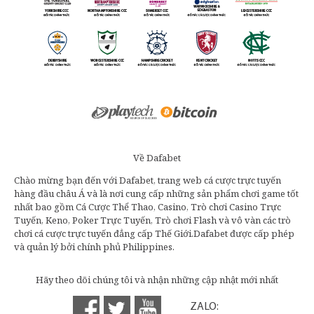
Về Dafabet
Chào mừng bạn đến với Dafabet, trang web cá cược trực tuyến
hàng đầu châu Á và là nơi cung cấp những sản phẩm chơi game tốt
nhất bao gồm Cá Cược Thể Thao, Casino, Trò chơi Casino Trực
Tuyến, Keno, Poker Trực Tuyến, Trò chơi Flash và vô vàn các trò
chơi cá cược trực tuyến đẳng cấp Thế Giới.Dafabet được cấp phép
và quản lý bởi chính phủ Philippines.
Hãy theo dõi chúng tôi và nhận những cập nhật mới nhất
ZALO: