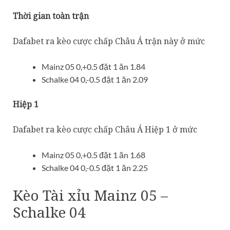
Thời gian toàn trận
Dafabet ra kèo cược chấp Châu Á trận này ở mức
Mainz 05 0,+0.5 đặt 1 ăn 1.84
Schalke 04 0,-0.5 đặt 1 ăn 2.09
Hiệp 1
Dafabet ra kèo cược chấp Châu Á Hiệp 1 ở mức
Mainz 05 0,+0.5 đặt 1 ăn 1.68
Schalke 04 0,-0.5 đặt 1 ăn 2.25
Kèo Tài xỉu Mainz 05 –
Schalke 04