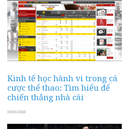
Kinh tế học hành vi trong cá
cược thể thao: Tìm hiểu để
chiến thắng nhà cái
18/05/2020