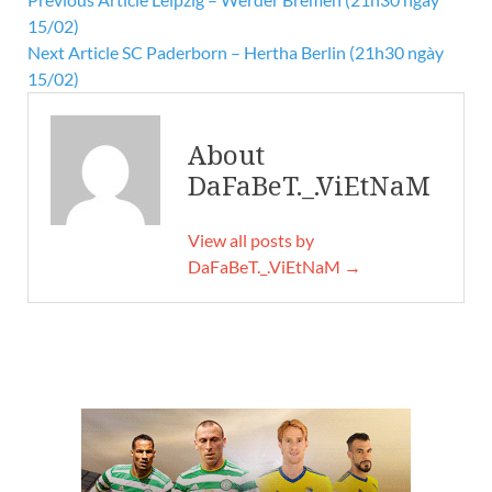
15/02)
Next Article
SC Paderborn – Hertha Berlin (21h30 ngày
15/02)
About
DaFaBeT._.ViEtNaM
View all posts by
DaFaBeT._.ViEtNaM →