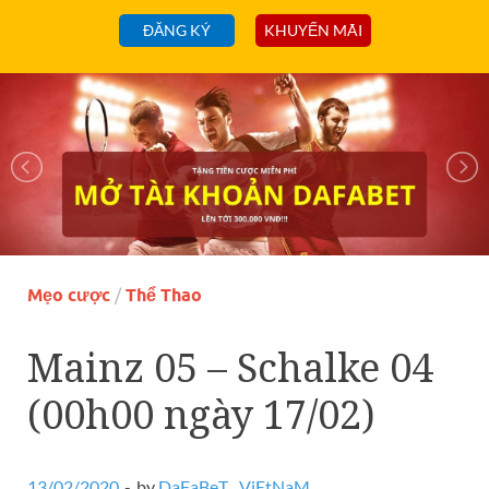
ĐĂNG KÝ
KHUYẾN MÃI
Mẹo cược
/
Thể Thao
Mainz 05 – Schalke 04
(00h00 ngày 17/02)
13/02/2020
-
by
DaFaBeT._.ViEtNaM