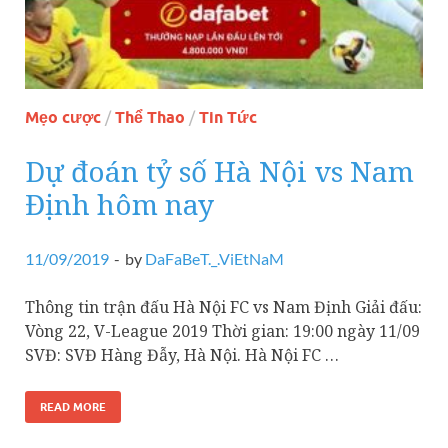
Mẹo cược
/
Thể Thao
/
Tin Tức
Dự đoán tỷ số Hà Nội vs Nam
Định hôm nay
11/09/2019
-
by
DaFaBeT._.ViEtNaM
Thông tin trận đấu Hà Nội FC vs Nam Định Giải đấu:
Vòng 22, V-League 2019 Thời gian: 19:00 ngày 11/09
SVĐ: SVĐ Hàng Đẫy, Hà Nội. Hà Nội FC …
READ MORE