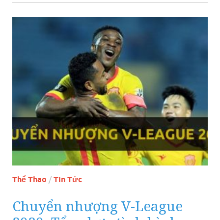
Thể Thao
/
Tin Tức
Chuyển nhượng V-League