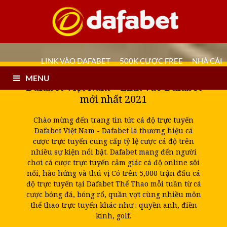
LINK VÀO DAFABET
500K CƯỢC FREE
NHÀ CÁI
MENU
Dafabet Việt Nam – Link vào Dafabet
mới nhất 2021
Chào mừng đến trang tin tức cá độ trực tuyến
Dafabet Việt Nam - Dafabet là thương hiệu cá
cược trực tuyến cung cấp tỷ lệ cược cá độ trên
nhiều sự kiện nổi bật. Dafabet mang đến người
chơi cá cược trực tuyến cảm giác cá độ online sôi
nổi, hào hứng và thú vị Có trên 5,000 trận đấu cá
độ trực tuyến tại Dafabet Thể Thao mỗi tuần từ cá
cược bóng đá, bóng rổ, quần vợt cùng nhiều môn
thể thao trực tuyến khác như : quyền anh, điền
kinh, golf.