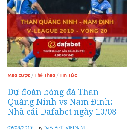
Mẹo cược
/
Thể Thao
/
Tin Tức
Dự đoán bóng đá Than
Quảng Ninh vs Nam Định:
Nhà cái Dafabet ngày 10/08
09/08/2019
-
by
DaFaBeT._.ViEtNaM