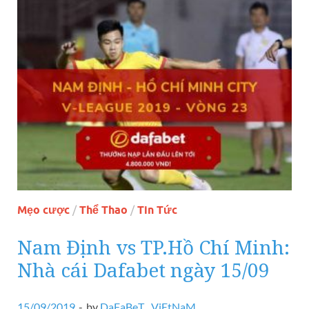
Mẹo cược
/
Thể Thao
/
Tin Tức
Nam Định vs TP.Hồ Chí Minh:
Nhà cái Dafabet ngày 15/09
15/09/2019
-
by
DaFaBeT._.ViEtNaM