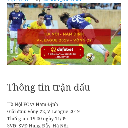
Thông tin trận đấu
Hà Nội FC vs Nam Định
Giải đấu: Vòng 22, V-League 2019
Thời gian: 19:00 ngày 11/09
SVĐ: SVĐ Hàng Đẫy, Hà Nội.