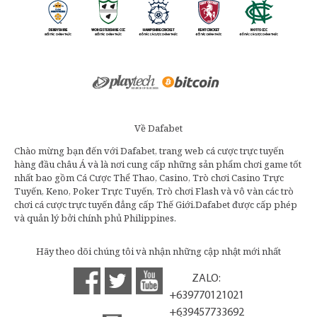
Về Dafabet
Chào mừng bạn đến với Dafabet, trang web cá cược trực tuyến
hàng đầu châu Á và là nơi cung cấp những sản phẩm chơi game tốt
nhất bao gồm Cá Cược Thể Thao, Casino, Trò chơi Casino Trực
Tuyến, Keno, Poker Trực Tuyến, Trò chơi Flash và vô vàn các trò
chơi cá cược trực tuyến đẳng cấp Thế Giới.Dafabet được cấp phép
và quản lý bởi chính phủ Philippines.
Hãy theo dõi chúng tôi và nhận những cập nhật mới nhất
ZALO:
+639770121021
+639457733692