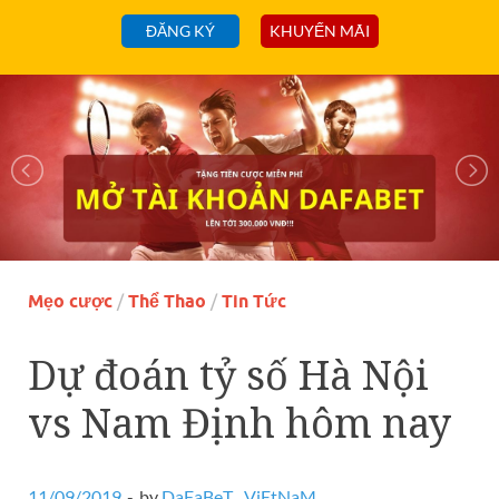
ĐĂNG KÝ
KHUYẾN MÃI
Mẹo cược
/
Thể Thao
/
Tin Tức
Dự đoán tỷ số Hà Nội
vs Nam Định hôm nay
11/09/2019
-
by
DaFaBeT._.ViEtNaM