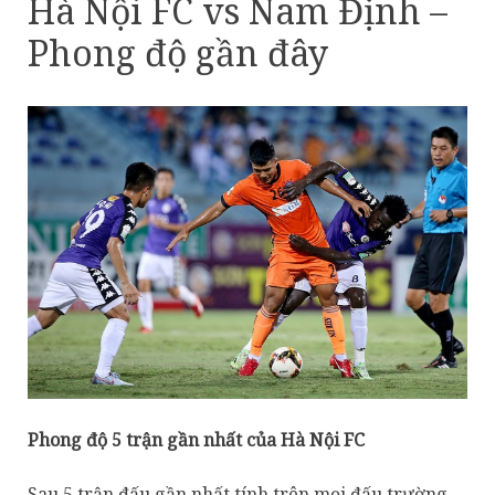
Hà Nội FC vs Nam Định –
Phong độ gần đây
Phong độ 5 trận gần nhất của Hà Nội FC
Sau 5 trận đấu gần nhất tính trên mọi đấu trường,