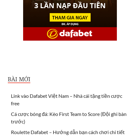
BÀI MỚI
Link vào Dafabet Việt Nam – Nhà cái tặng tiền cược
free
Cá cược bóng đá: Kèo First Team to Score (Đội ghi bàn
trước)
Roulette Dafabet – Hướng dẫn bạn cách chơi chi tiết