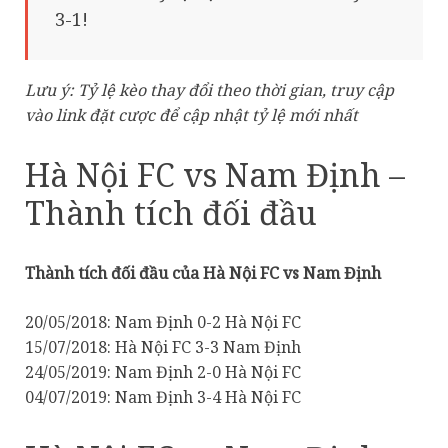
3-1!
Lưu ý: Tỷ lệ kèo thay đổi theo thời gian, truy cập
vào link đặt cược để cập nhật tỷ lệ mới nhất
Hà Nội FC vs Nam Định –
Thành tích đối đầu
Thành tích đối đầu của Hà Nội FC vs Nam Định
20/05/2018: Nam Định 0-2 Hà Nội FC
15/07/2018: Hà Nội FC 3-3 Nam Định
24/05/2019: Nam Định 2-0 Hà Nội FC
04/07/2019: Nam Định 3-4 Hà Nội FC