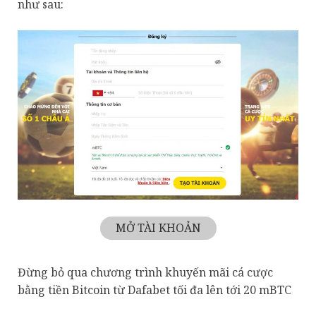
như sau:
MỞ TÀI KHOẢN
Đừng bỏ qua chương trình khuyến mãi cá cược
bằng tiền Bitcoin từ Dafabet tối đa lên tới 20 mBTC