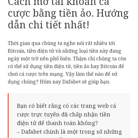
Cách mở tài khoản cá
cược bằng tiền ảo. Hướng
dẫn chi tiết nhất!
Thời gian qua chúng ta nghe nói rất nhiều tới
Bitcoin, tiền điện tử và những loại tiền này đang
ngày một trở nên phổ biến. Thậm chí chúng ta còn
có thể sử dụng tiền điện tử, tiền ảo hay Bitcoin để
chơi cá cược trên mạng. Vậy làm thế nào để sử
dụng chúng? Hôm nay Dafabet sẽ giúp bạn.
Bạn có biết rằng có các trang web cá
cược trực tuyến đã chấp nhận tiền
điện tử để thanh toán không?
– Dafabet chính là một trong số những