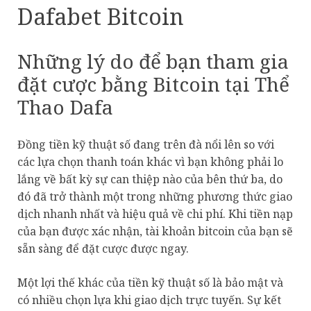
Dafabet Bitcoin
Những lý do để bạn tham gia
đặt cược bằng Bitcoin tại Thể
Thao Dafa
Đồng tiền kỹ thuật số đang trên đà nổi lên so với
các lựa chọn thanh toán khác vì bạn không phải lo
lắng về bất kỳ sự can thiệp nào của bên thứ ba, do
đó đã trở thành một trong những phương thức giao
dịch nhanh nhất và hiệu quả về chi phí. Khi tiền nạp
của bạn được xác nhận, tài khoản bitcoin của bạn sẽ
sẵn sàng để đặt cược được ngay.
Một lợi thế khác của tiền kỹ thuật số là bảo mật và
có nhiều chọn lựa khi giao dịch trực tuyến. Sự kết