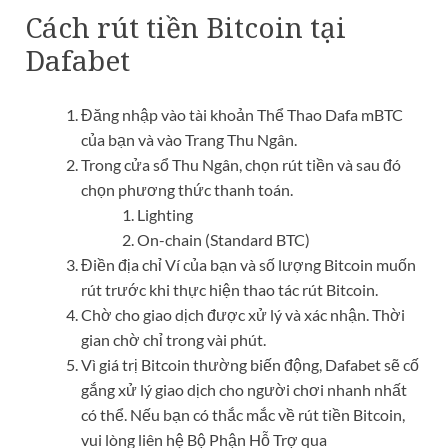
Cách rút tiền Bitcoin tại
Dafabet
Đăng nhập vào tài khoản Thể Thao Dafa mBTC
của bạn và vào Trang Thu Ngân.
Trong cửa sổ Thu Ngân, chọn rút tiền và sau đó
chọn phương thức thanh toán.
Lighting
On-chain (Standard BTC)
Điền địa chỉ Ví của bạn và số lượng Bitcoin muốn
rút trước khi thực hiện thao tác rút Bitcoin.
Chờ cho giao dịch được xử lý và xác nhận. Thời
gian chờ chỉ trong vài phút.
Vì giá trị Bitcoin thường biến động, Dafabet sẽ cố
gắng xử lý giao dịch cho người chơi nhanh nhất
có thể. Nếu bạn có thắc mắc về rút tiền Bitcoin,
vui lòng liên hệ Bộ Phận Hỗ Trợ qua