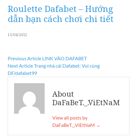
Roulette Dafabet – Hướng
dẫn bạn cách chơi chi tiết
15/04/2021
Previous Article
LINK VÀO DAFABET
Next Article
Trang nhà cái Dafabet: Vui cùng
DF/dafabet99
About
DaFaBeT._.ViEtNaM
View all posts by
DaFaBeT._.ViEtNaM →