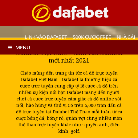
LINK VÀO DAFABET
500K CƯỢC FREE
NHÀ CÁI
MENU
Dafabet Việt Nam – Link vào Dafabet
mới nhất 2021
Chào mừng đến trang tin tức cá độ trực tuyến
Dafabet Việt Nam - Dafabet là thương hiệu cá
cược trực tuyến cung cấp tỷ lệ cược cá độ trên
nhiều sự kiện nổi bật. Dafabet mang đến người
chơi cá cược trực tuyến cảm giác cá độ online sôi
nổi, hào hứng và thú vị Có trên 5,000 trận đấu cá
độ trực tuyến tại Dafabet Thể Thao mỗi tuần từ cá
cược bóng đá, bóng rổ, quần vợt cùng nhiều môn
thể thao trực tuyến khác như : quyền anh, điền
kinh, golf.