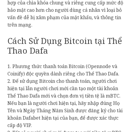
hợp của chìa khóa chung và riêng cung cấp mức độ
bảo mật cao hơn cho người dùng cá nhân vì loại bỏ
vấn đề dễ bị xâm phạm của mật khẩu, và thông tin
trên mạng.
Cách Sử Dụng Bitcoin tại Thể
Thao Dafa
1. Phương thức thanh toán Bitcoin (Opennode và
Coinify) độc quyền dành riêng cho Thể Thao Dafa.
2. Để sử dụng Bitcoin cho thanh toán, người chơi
hiện tại lẫn người chơi mới cần tạo một tài khoản
Thể Thao Dafa mới và chọn đơn vị tiền tệ là mBTC.
Nếu bạn là người chơi hiện tại, hãy nhập đúng Họ
Tên và Ngày Tháng Năm Sinh được đăng ký cho tài
khoản Dafabet hiện tại của bạn, để được xác thực
cấp độ VIP.