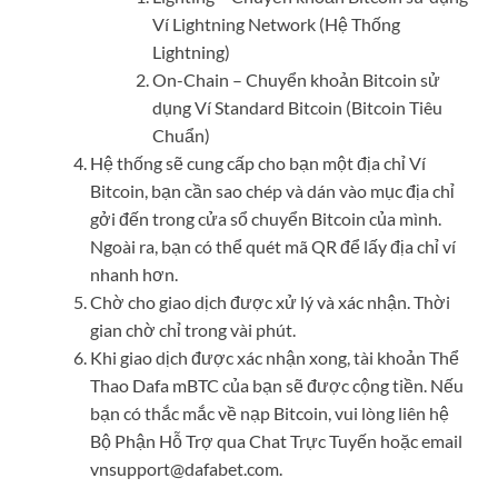
Ví Lightning Network (Hệ Thống
Lightning)
On-Chain – Chuyển khoản Bitcoin sử
dụng Ví Standard Bitcoin (Bitcoin Tiêu
Chuẩn)
Hệ thống sẽ cung cấp cho bạn một địa chỉ Ví
Bitcoin, bạn cần sao chép và dán vào mục địa chỉ
gởi đến trong cửa sổ chuyển Bitcoin của mình.
Ngoài ra, bạn có thể quét mã QR để lấy địa chỉ ví
nhanh hơn.
Chờ cho giao dịch được xử lý và xác nhận. Thời
gian chờ chỉ trong vài phút.
Khi giao dịch được xác nhận xong, tài khoản Thể
Thao Dafa mBTC của bạn sẽ được cộng tiền. Nếu
bạn có thắc mắc về nạp Bitcoin, vui lòng liên hệ
Bộ Phận Hỗ Trợ qua Chat Trực Tuyến hoặc email
vnsupport@dafabet.com.