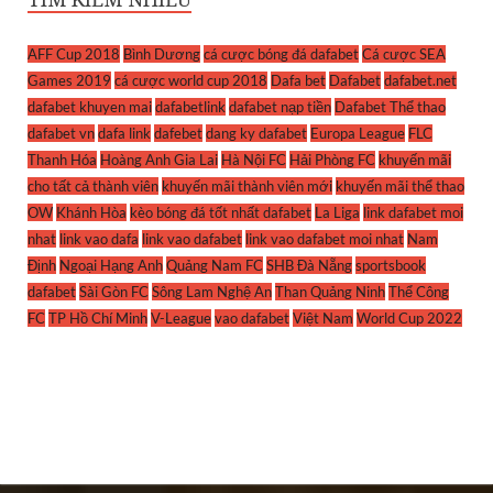
AFF Cup 2018
Bình Dương
cá cược bóng đá dafabet
Cá cược SEA
Games 2019
cá cược world cup 2018
Dafa bet
Dafabet
dafabet.net
dafabet khuyen mai
dafabetlink
dafabet nạp tiền
Dafabet Thể thao
dafabet vn
dafa link
dafebet
dang ky dafabet
Europa League
FLC
Thanh Hóa
Hoàng Anh Gia Lai
Hà Nội FC
Hải Phòng FC
khuyến mãi
cho tất cả thành viên
khuyến mãi thành viên mới
khuyến mãi thể thao
OW
Khánh Hòa
kèo bóng đá tốt nhất dafabet
La Liga
link dafabet moi
nhat
link vao dafa
link vao dafabet
link vao dafabet moi nhat
Nam
Định
Ngoại Hạng Anh
Quảng Nam FC
SHB Đà Nẵng
sportsbook
dafabet
Sài Gòn FC
Sông Lam Nghệ An
Than Quảng Ninh
Thể Công
FC
TP Hồ Chí Minh
V-League
vao dafabet
Việt Nam
World Cup 2022