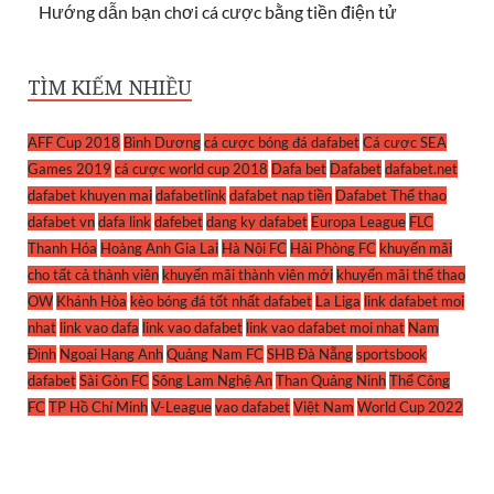
Hướng dẫn bạn chơi cá cược bằng tiền điện tử
TÌM KIẾM NHIỀU
AFF Cup 2018
Bình Dương
cá cược bóng đá dafabet
Cá cược SEA
Games 2019
cá cược world cup 2018
Dafa bet
Dafabet
dafabet.net
dafabet khuyen mai
dafabetlink
dafabet nạp tiền
Dafabet Thể thao
dafabet vn
dafa link
dafebet
dang ky dafabet
Europa League
FLC
Thanh Hóa
Hoàng Anh Gia Lai
Hà Nội FC
Hải Phòng FC
khuyến mãi
cho tất cả thành viên
khuyến mãi thành viên mới
khuyến mãi thể thao
OW
Khánh Hòa
kèo bóng đá tốt nhất dafabet
La Liga
link dafabet moi
nhat
link vao dafa
link vao dafabet
link vao dafabet moi nhat
Nam
Định
Ngoại Hạng Anh
Quảng Nam FC
SHB Đà Nẵng
sportsbook
dafabet
Sài Gòn FC
Sông Lam Nghệ An
Than Quảng Ninh
Thể Công
FC
TP Hồ Chí Minh
V-League
vao dafabet
Việt Nam
World Cup 2022