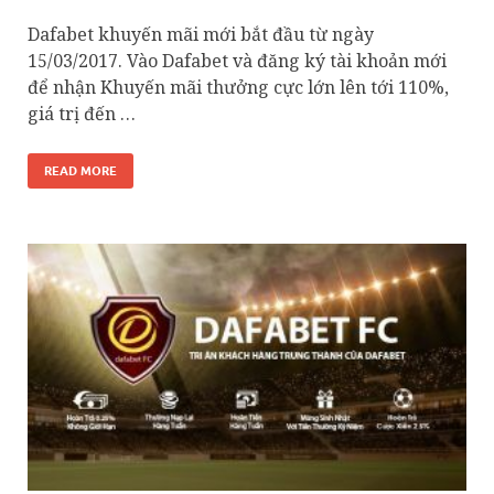
Dafabet khuyến mãi mới bắt đầu từ ngày
15/03/2017. Vào Dafabet và đăng ký tài khoản mới
để nhận Khuyến mãi thưởng cực lớn lên tới 110%,
giá trị đến …
READ MORE