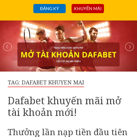
ĐĂNG KÝ
KHUYẾN MÃI
TAG:
DAFABET KHUYEN MAI
Dafabet khuyến mãi mở
tài khoản mới!
Thưởng lần nạp tiền đầu tiên