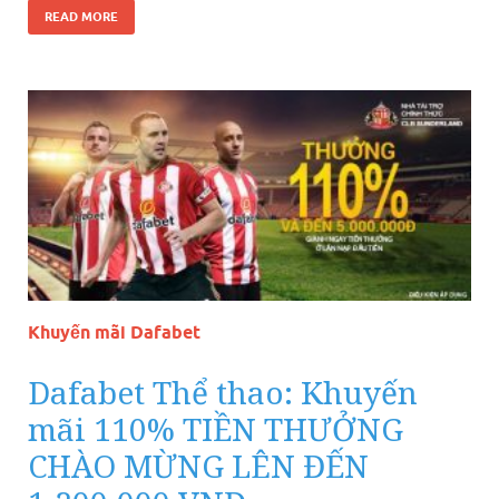
READ MORE
Khuyến mãi Dafabet
Dafabet Thể thao: Khuyến
mãi 110% TIỀN THƯỞNG
CHÀO MỪNG LÊN ĐẾN