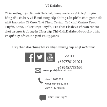
Về Dafabet
Chào mừng bạn đến với Dafabet, trang web cá cược trực tuyến
hàng đầu châu Á và là nơi cung cấp những sản phẩm chơi game tốt
nhất bao gồm Cá Cược Thể Thao, Casino, Trò chơi Casino Trực
Tuyến, Keno, Poker Trực Tuyến, Trò chơi Flash và vô vàn các trò
chơi cá cược trực tuyến đẳng cấp Thế Giới.Dafabet được cấp phép
và quản lý bởi chính phủ Philippines.
Hãy theo dõi chúng tôi và nhận những cập nhật mới nhất
ZALO:
+639770121021
+639457733692
vnsupport@dafabet.com
Vina: 12032618
Mobi: 02444582168
Viettel: 12280880
Chat Trực Tuyến