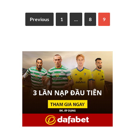
Previous
1
…
8
9