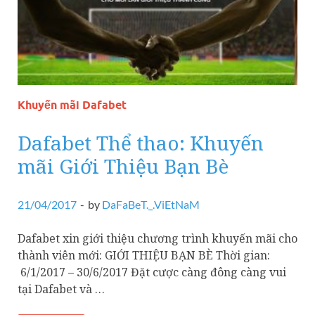
Khuyến mãi Dafabet
Dafabet Thể thao: Khuyến
mãi Giới Thiệu Bạn Bè
21/04/2017
-
by
DaFaBeT._.ViEtNaM
Dafabet xin giới thiệu chương trình khuyến mãi cho
thành viên mới: GIỚI THIỆU BẠN BÈ Thời gian:
6/1/2017 – 30/6/2017 Đặt cược càng đông càng vui
tại Dafabet và …