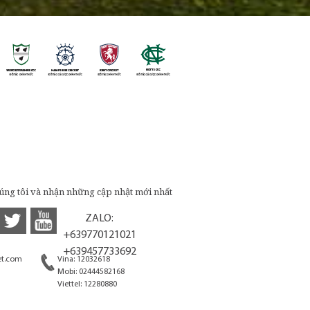
úng tôi và nhận những cập nhật mới nhất
ZALO:
+639770121021
+639457733692
et.com
Vina: 12032618
Mobi: 02444582168
Viettel: 12280880