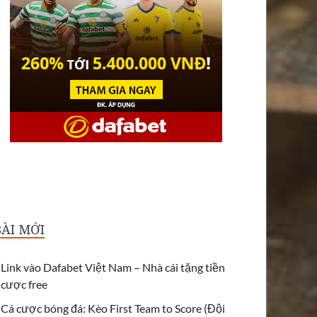
BÀI MỚI
Link vào Dafabet Việt Nam – Nhà cái tặng tiền
cược free
Cá cược bóng đá: Kèo First Team to Score (Đội