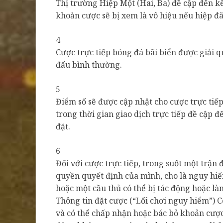
Thị trường Hiệp Một (Hai, Ba) đề cập đến kế
khoản cược sẽ bị xem là vô hiệu nếu hiệp đ
4
Cược trực tiếp bóng đá bãi biển được giải qu
đấu bình thường.
5
Điểm số sẽ được cập nhật cho cược trực tiếp
trong thời gian giao dịch trực tiếp đề cập 
đặt.
6
Đối với cược trực tiếp, trong suốt một trận 
quyền quyết định của mình, cho là nguy hiể
hoặc một cầu thủ có thể bị tác động hoặc là
Thông tin đặt cược (“Lối chơi nguy hiểm”) 
và có thể chấp nhận hoặc bác bỏ khoản cược