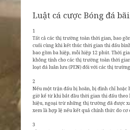
Luật cá cược Bóng đá bãi
1
Tất cả các thị trường toàn thời gian, bao gồ
cuối cùng khi kết thúc thời gian thi đấu bì
bao gồm ba hiệp, mỗi hiệp 12 phút. Thời gia
không tính cho các thị trường toàn thời gian
loạt đá luân lưu (PEN) đối với các thị trường
2
Nếu một trận đấu bị hoãn, bị đình chỉ hoặc 
giờ kể từ khi bắt đầu thời gian thi đấu theo 
hiệu, ngoại trừ những thị trường đã được x
xem là hợp lệ nếu kết quả chính thức do cơ 
3