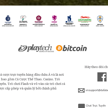
Hãy theo dõi ch
 cược trực tuyến hàng đầu châu Á và là nơi
 bao gồm Cá Cược Thể Thao, Casino, Trò
ến, Trò chơi Flash và vô vàn các trò chơi cá
ược cấp phép và quản lý bởi chính phủ
vnsupport@dafab
Chat Trực Tuyến