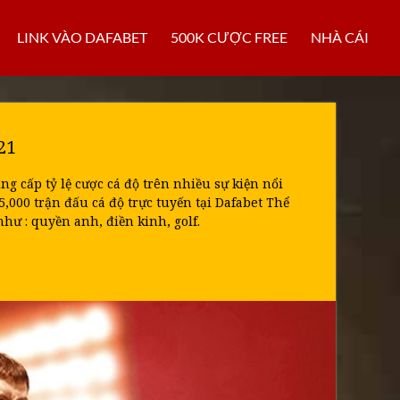
LINK VÀO DAFABET
500K CƯỢC FREE
NHÀ CÁI
21
ng cấp tỷ lệ cược cá độ trên nhiều sự kiện nổi
5,000 trận đấu cá độ trực tuyến tại Dafabet Thể
hư : quyền anh, điền kinh, golf.