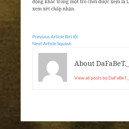
động khác trong một trò chơi được xem là Lố
xem xét chấp nhận.
Previous Article
Bơi lội
Next Article
Squash
About DaFaBeT.
View all posts by DaFaBeT