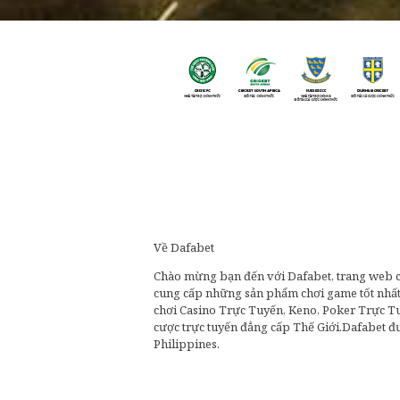
Về Dafabet
Chào mừng bạn đến với Dafabet, trang web cá
cung cấp những sản phẩm chơi game tốt nhất
chơi Casino Trực Tuyến, Keno, Poker Trực Tuy
cược trực tuyến đẳng cấp Thế Giới.Dafabet đ
Philippines.