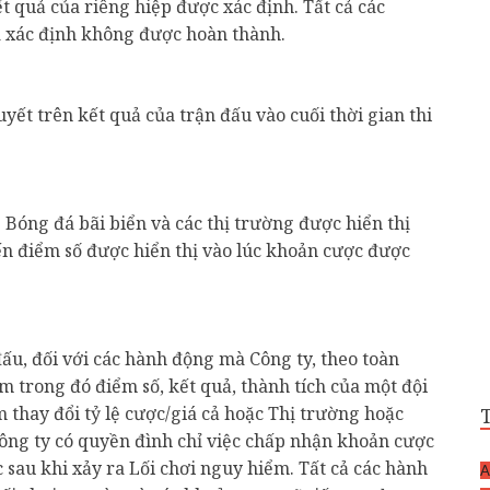
t quả của riêng hiệp được xác định. Tất cả các
ã xác định không được hoàn thành.
yết trên kết quả của trận đấu vào cuối thời gian thi
 Bóng đá bãi biển và các thị trường được hiển thị
đến điểm số được hiển thị vào lúc khoản cược được
đấu, đối với các hành động mà Công ty, theo toàn
m trong đó điểm số, kết quả, thành tích của một đội
m thay đổi tỷ lệ cược/giá cả hoặc Thị trường hoặc
Công ty có quyền đình chỉ việc chấp nhận khoản cược
 sau khi xảy ra Lối chơi nguy hiểm. Tất cả các hành
A