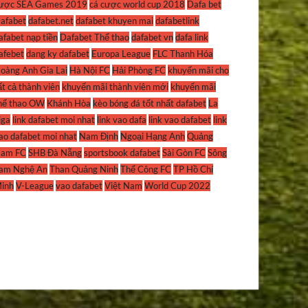
ược SEA Games 2019
cá cược world cup 2018
Dafa bet
afabet
dafabet.net
dafabet khuyen mai
dafabetlink
afabet nạp tiền
Dafabet Thể thao
dafabet vn
dafa link
afebet
dang ky dafabet
Europa League
FLC Thanh Hóa
oàng Anh Gia Lai
Hà Nội FC
Hải Phòng FC
khuyến mãi cho
ất cả thành viên
khuyến mãi thành viên mới
khuyến mãi
hể thao OW
Khánh Hòa
kèo bóng đá tốt nhất dafabet
La
iga
link dafabet moi nhat
link vao dafa
link vao dafabet
link
ao dafabet moi nhat
Nam Định
Ngoại Hạng Anh
Quảng
am FC
SHB Đà Nẵng
sportsbook dafabet
Sài Gòn FC
Sông
am Nghệ An
Than Quảng Ninh
Thể Công FC
TP Hồ Chí
inh
V-League
vao dafabet
Việt Nam
World Cup 2022