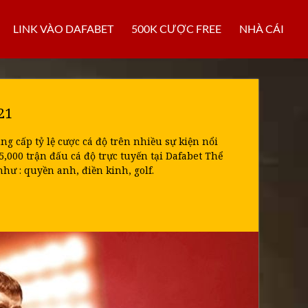
LINK VÀO DAFABET
500K CƯỢC FREE
NHÀ CÁI
21
ng cấp tỷ lệ cược cá độ trên nhiều sự kiện nổi
5,000 trận đấu cá độ trực tuyến tại Dafabet Thể
hư : quyền anh, điền kinh, golf.