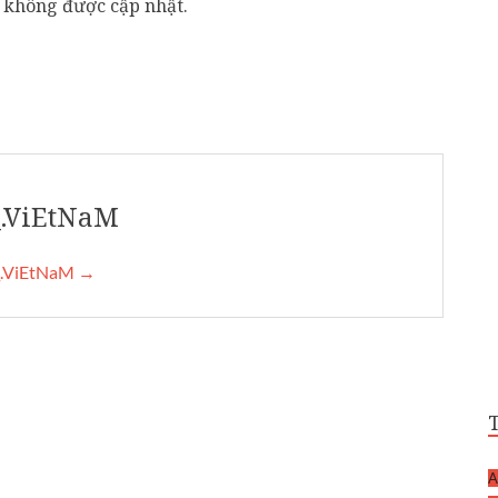
ố không được cập nhật.
_.ViEtNaM
._.ViEtNaM →
A