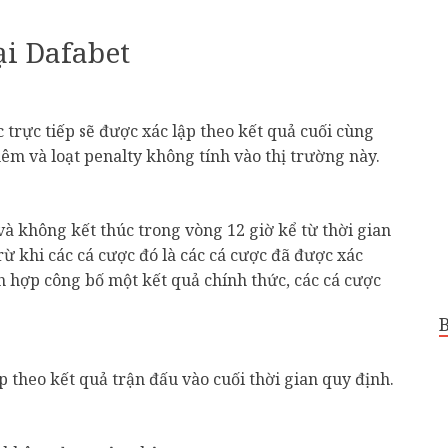
ại Dafabet
 trực tiếp sẽ được xác lập theo kết quả cuối cùng
hêm và loạt penalty không tính vào thị trường này.
và không kết thúc trong vòng 12 giờ kể từ thời gian
 trừ khi các cá cược đó là các cá cược đã được xác
h hợp công bố một kết quả chính thức, các cá cược
 theo kết quả trận đấu vào cuối thời gian quy định.