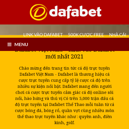
LINK VÀO DAFABET
500K CƯỢC FREE
NHÀ CÁI
MENU
Dafabet Việt Nam – Link vào Dafabet
mới nhất 2021
Chào mừng đến trang tin tức cá độ trực tuyến
Dafabet Việt Nam - Dafabet là thương hiệu cá
cược trực tuyến cung cấp tỷ lệ cược cá độ trên
nhiều sự kiện nổi bật. Dafabet mang đến người
chơi cá cược trực tuyến cảm giác cá độ online sôi
nổi, hào hứng và thú vị Có trên 5,000 trận đấu cá
độ trực tuyến tại Dafabet Thể Thao mỗi tuần từ cá
cược bóng đá, bóng rổ, quần vợt cùng nhiều môn
thể thao trực tuyến khác như : quyền anh, điền
kinh, golf.