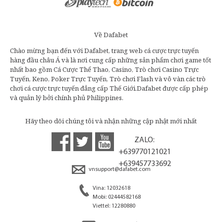
Về Dafabet
Chào mừng bạn đến với Dafabet, trang web cá cược trực tuyến
hàng đầu châu Á và là nơi cung cấp những sản phẩm chơi game tốt
nhất bao gồm Cá Cược Thể Thao, Casino, Trò chơi Casino Trực
Tuyến, Keno, Poker Trực Tuyến, Trò chơi Flash và vô vàn các trò
chơi cá cược trực tuyến đẳng cấp Thế Giới.Dafabet được cấp phép
và quản lý bởi chính phủ Philippines.
Hãy theo dõi chúng tôi và nhận những cập nhật mới nhất
ZALO:
+639770121021
+639457733692
vnsupport@dafabet.com
Vina: 12032618
Mobi: 02444582168
Viettel: 12280880