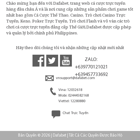
Chào mừng bạn đến với Dafabet, trang web cá cược trực tuyến
hàng đầu châu Á và là nơi cung cấp những sản phẩm chơi game tốt
nhất bao gồm Cá Cược Thể Thao, Casino, Trò chơi Casino Trực
Tuyến, Keno, Poker Trực Tuyến, Trò chơi Flash và vô vàn các trò
chơi cá cược trực tuyến đẳng cấp Thế Giới.Dafabet được cấp phép
và quản lý bởi chính phủ Philippines.
Hãy theo dõi chúng tôi và nhận những cập nhật mới nhất
ZALO:
+639770121021
+639457733692
vnsupport@dafabet.com
Vina: 12032618
Mobi: 02444582168
Viettel: 12280880
Chat Trực Tuyến
Bản Quyền © 2026 | Dafabet | Tất Cả Các Quyền Được Bảo Hộ