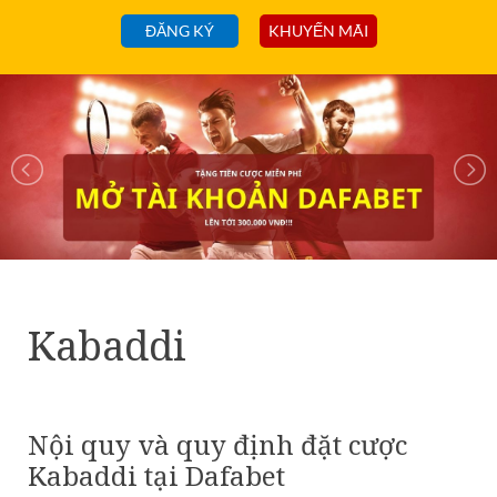
ĐĂNG KÝ
KHUYẾN MÃI
Kabaddi
Nội quy và quy định đặt cược
Kabaddi tại Dafabet