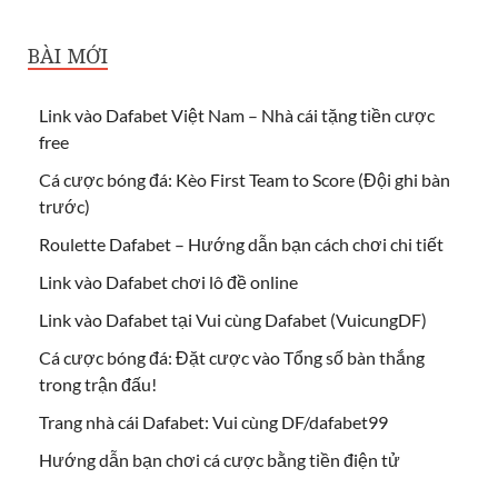
BÀI MỚI
Link vào Dafabet Việt Nam – Nhà cái tặng tiền cược
free
Cá cược bóng đá: Kèo First Team to Score (Đội ghi bàn
trước)
Roulette Dafabet – Hướng dẫn bạn cách chơi chi tiết
Link vào Dafabet chơi lô đề online
Link vào Dafabet tại Vui cùng Dafabet (VuicungDF)
Cá cược bóng đá: Đặt cược vào Tổng số bàn thắng
trong trận đấu!
Trang nhà cái Dafabet: Vui cùng DF/dafabet99
Hướng dẫn bạn chơi cá cược bằng tiền điện tử