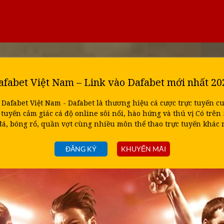
afabet Việt Nam – Link vào Dafabet mới nhất 20
Dafabet Việt Nam - Dafabet là thương hiệu cá cược trực tuyến cu
tuyến cảm giác cá độ online sôi nổi, hào hứng và thú vị Có trên 
á, bóng rổ, quần vợt cùng nhiều môn thể thao trực tuyến khác n
ĐĂNG KÝ
KHUYẾN MÃI