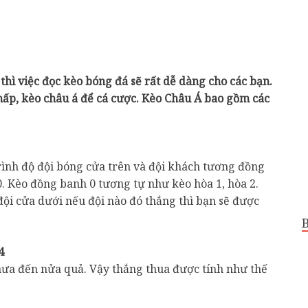
hì việc đọc kèo bóng đá sẽ rất dễ dàng cho các bạn.
ấp, kèo châu á để cá cược. Kèo Châu Á bao gồm các
rình độ đội bóng cửa trên và đội khách tương đồng
 0. Kèo đồng banh 0 tương tự như kèo hòa 1, hòa 2.
đội cửa dưới nếu đội nào đó thắng thì bạn sẽ được
4
hưa đến nửa quả. Vậy thắng thua được tính như thế