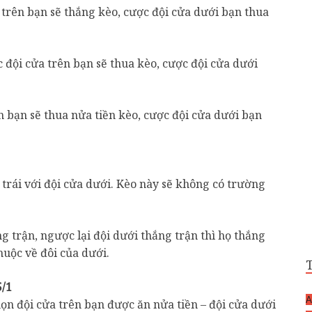
 trên bạn sẽ thắng kèo, cược đội cửa dưới bạn thua
c đội cửa trên bạn sẽ thua kèo, cược đội cửa dưới
n bạn sẽ thua nửa tiền kèo, cược đội cửa dưới bạn
 trái với đội cửa dưới. Kèo này sẽ không có trường
 trận, ngược lại đội dưới thắng trận thì họ thắng
huộc về đôi của dưới.
5/1
A
họn đội cửa trên bạn được ăn nửa tiền – đội cửa dưới