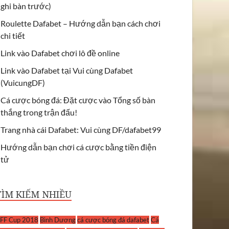
ghi bàn trước)
Roulette Dafabet – Hướng dẫn bạn cách chơi
chi tiết
Link vào Dafabet chơi lô đề online
Link vào Dafabet tại Vui cùng Dafabet
(VuicungDF)
Cá cược bóng đá: Đặt cược vào Tổng số bàn
thắng trong trận đấu!
Trang nhà cái Dafabet: Vui cùng DF/dafabet99
Hướng dẫn bạn chơi cá cược bằng tiền điện
tử
TÌM KIẾM NHIỀU
FF Cup 2018
Bình Dương
cá cược bóng đá dafabet
Cá