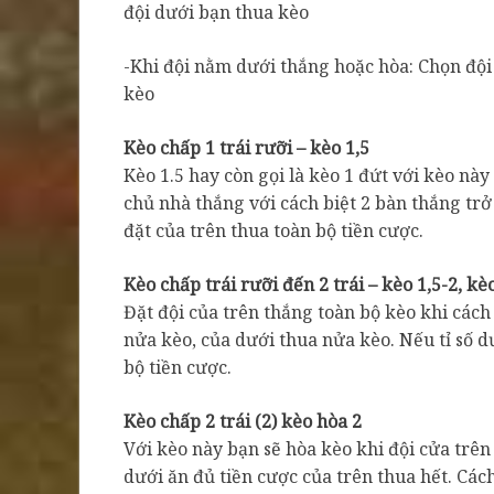
đội dưới bạn thua kèo
-Khi đội nằm dưới thắng hoặc hòa: Chọn đội
kèo
Kèo chấp 1 trái rưỡi – kèo 1,5
Kèo 1.5 hay còn gọi là kèo 1 đứt với kèo này
chủ nhà thắng với cách biệt 2 bàn thắng trở 
đặt của trên thua toàn bộ tiền cược.
Kèo chấp trái rưỡi đến 2 trái – kèo 1,5-2, kè
Đặt đội của trên thắng toàn bộ kèo khi cách 
nửa kèo, của dưới thua nửa kèo. Nếu tỉ số d
bộ tiền cược.
Kèo chấp 2 trái (2) kèo hòa 2
Với kèo này bạn sẽ hòa kèo khi đội cửa trên 
dưới ăn đủ tiền cược của trên thua hết. Cách