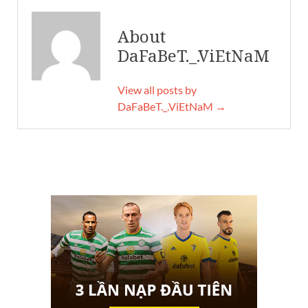
About
DaFaBeT._.ViEtNaM
View all posts by
DaFaBeT._.ViEtNaM →