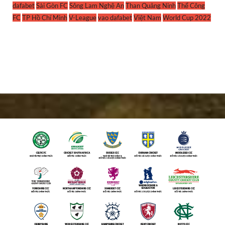
dafabet
Sài Gòn FC
Sông Lam Nghệ An
Than Quảng Ninh
Thể Công
FC
TP Hồ Chí Minh
V-League
vao dafabet
Việt Nam
World Cup 2022