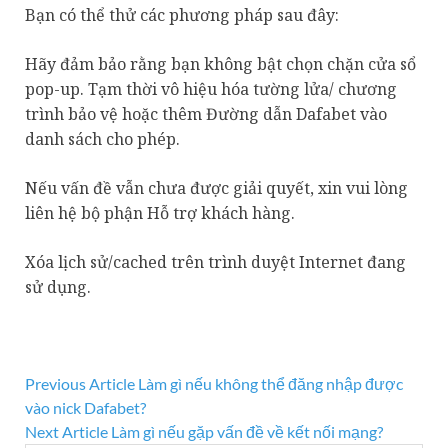
Bạn có thể thử các phương pháp sau đây:
Hãy đảm bảo rằng bạn không bật chọn chặn cửa sổ
pop-up. Tạm thời vô hiệu hóa tường lửa/ chương
trình bảo vệ hoặc thêm Đường dẫn Dafabet vào
danh sách cho phép.
Nếu vấn đề vẫn chưa được giải quyết, xin vui lòng
liên hệ bộ phận Hỗ trợ khách hàng.
Xóa lịch sử/cached trên trình duyệt Internet đang
sử dụng.
Previous Article
Làm gì nếu không thể đăng nhập được
vào nick Dafabet?
Next Article
Làm gì nếu gặp vấn đề về kết nối mạng?