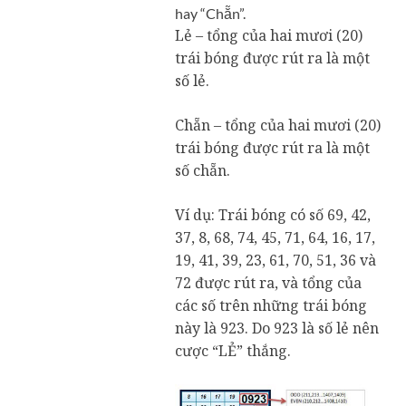
hay “Chẵn”.
Lẻ – tổng của hai mươi (20)
trái bóng được rút ra là một
số lẻ.
Chẵn – tổng của hai mươi (20)
trái bóng được rút ra là một
số chẵn.
Ví dụ: Trái bóng có số 69, 42,
37, 8, 68, 74, 45, 71, 64, 16, 17,
19, 41, 39, 23, 61, 70, 51, 36 và
72 được rút ra, và tổng của
các số trên những trái bóng
này là 923. Do 923 là số lẻ nên
cược “LẺ” thắng.