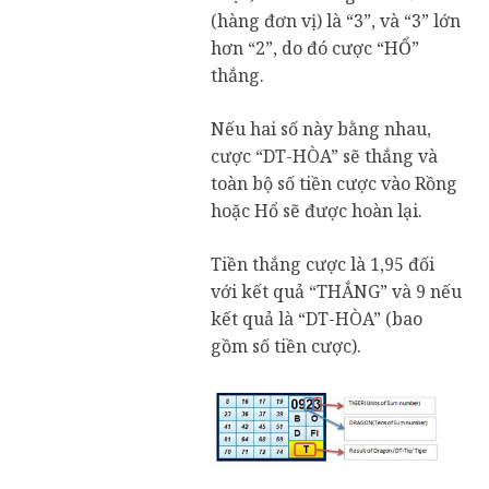
(hàng đơn vị) là “3”, và “3” lớn
hơn “2”, do đó cược “HỔ”
thắng.
Nếu hai số này bằng nhau,
cược “DT-HÒA” sẽ thắng và
toàn bộ số tiền cược vào Rồng
hoặc Hổ sẽ được hoàn lại.
Tiền thắng cược là 1,95 đối
với kết quả “THẮNG” và 9 nếu
kết quả là “DT-HÒA” (bao
gồm số tiền cược).