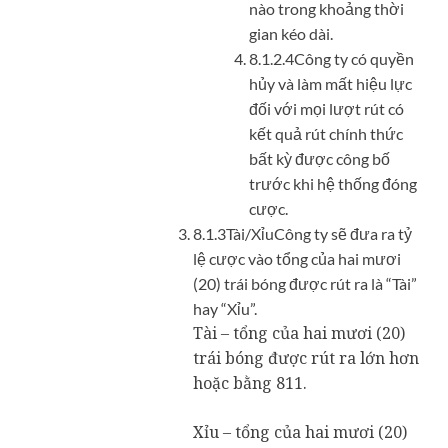
nào trong khoảng thời
gian kéo dài.
8.1.2.4
Công ty có quyền
hủy và làm mất hiệu lực
đối với mọi lượt rút có
kết quả rút chính thức
bất kỳ được công bố
trước khi hệ thống đóng
cược.
8.1.3
Tài/XỉuCông ty sẽ đưa ra tỷ
lệ cược vào tổng của hai mươi
(20) trái bóng được rút ra là “Tài”
hay “Xỉu”.
Tài – tổng của hai mươi (20)
trái bóng được rút ra lớn hơn
hoặc bằng 811.
Xỉu – tổng của hai mươi (20)