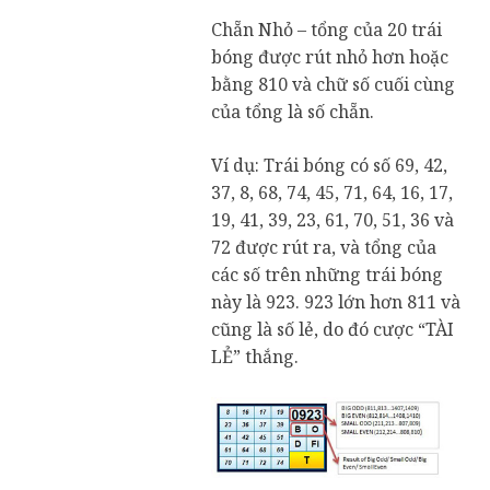
Chẵn Nhỏ – tổng của 20 trái
bóng được rút nhỏ hơn hoặc
bằng 810 và chữ số cuối cùng
của tổng là số chẵn.
Ví dụ: Trái bóng có số 69, 42,
37, 8, 68, 74, 45, 71, 64, 16, 17,
19, 41, 39, 23, 61, 70, 51, 36 và
72 được rút ra, và tổng của
các số trên những trái bóng
này là 923. 923 lớn hơn 811 và
cũng là số lẻ, do đó cược “TÀI
LẺ” thắng.