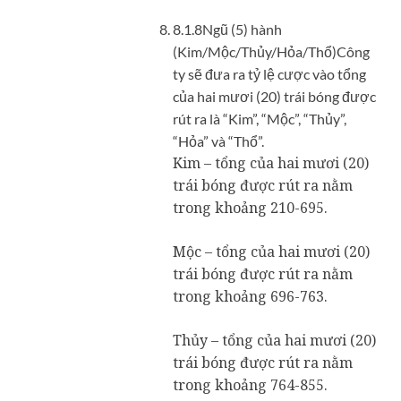
8.1.8
Ngũ (5) hành
(Kim/Mộc/Thủy/Hỏa/Thổ)Công
ty sẽ đưa ra tỷ lệ cược vào tổng
của hai mươi (20) trái bóng được
rút ra là “Kim”, “Mộc”, “Thủy”,
“Hỏa” và “Thổ”.
Kim – tổng của hai mươi (20)
trái bóng được rút ra nằm
trong khoảng 210-695.
Mộc – tổng của hai mươi (20)
trái bóng được rút ra nằm
trong khoảng 696-763.
Thủy – tổng của hai mươi (20)
trái bóng được rút ra nằm
trong khoảng 764-855.