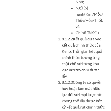
Nhỏ;
Ngũ (5)
hành(Kim/Mộc/
Thủy/Hỏa/Thổ);
và
Chỉ số Tài/Xỉu.
8.1.2.2
Kết quả dựa vào
kết quả chính thức của
Keno. Thời gian kết quả
chính thức tương ứng
chặt chẽ với từng khu
vực nơi trò chơi được
lấy.
8.1.2.3
Công ty có quyền
hủy hoặc làm mất hiệu
lực đối với mọi lượt rút
không thể lấy được bất
kỳ kết quả rút chính thức