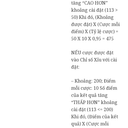
tăng “CAO HƠN”
khoảng cài đặt (113 >
50) Khi đó, (Khoảng
được đặt) X (Cược mỗi
điểm) X (Tỷ lệ cược) =
50 X 10 X 0,95 = 475
NẾU cược được đặt
vào Chỉ số Xỉu với cài
đặt:
– Khoảng: 200; Điểm
mỗi cược: 10 Số điểm
của kết quả tăng
“THẤP HƠN” khoảng
cài đặt (113 <= 200)
Khi đó, (Điểm của kết
quả) X (Cược mỗi