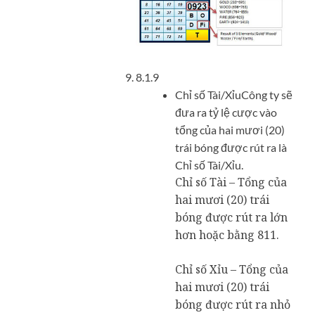
8.1.9
Chỉ số Tài/XỉuCông ty sẽ
đưa ra tỷ lệ cược vào
tổng của hai mươi (20)
trái bóng được rút ra là
Chỉ số Tài/Xỉu.
Chỉ số Tài – Tổng của
hai mươi (20) trái
bóng được rút ra lớn
hơn hoặc bằng 811.
Chỉ số Xỉu – Tổng của
hai mươi (20) trái
bóng được rút ra nhỏ