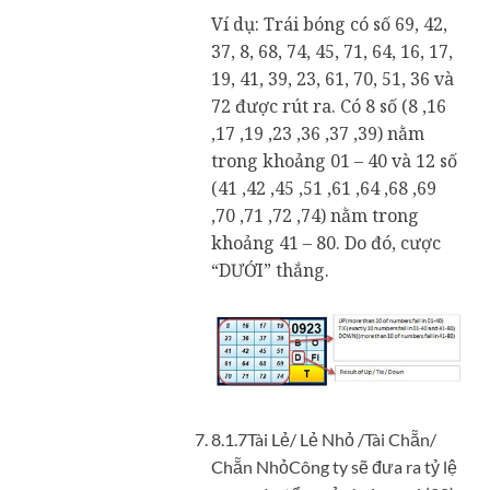
Ví dụ: Trái bóng có số 69, 42,
37, 8, 68, 74, 45, 71, 64, 16, 17,
19, 41, 39, 23, 61, 70, 51, 36 và
72 được rút ra. Có 8 số (8 ,16
,17 ,19 ,23 ,36 ,37 ,39) nằm
trong khoảng 01 – 40 và 12 số
(41 ,42 ,45 ,51 ,61 ,64 ,68 ,69
,70 ,71 ,72 ,74) nằm trong
khoảng 41 – 80. Do đó, cược
“DƯỚI” thắng.
8.1.7
Tài Lẻ/ Lẻ Nhỏ /Tài Chẵn/
Chẵn NhỏCông ty sẽ đưa ra tỷ lệ