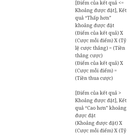
[Điểm của kết quả <=
Khoảng được đặt], Kết
quả “Thấp hơn”
khoảng được đặt
(Điểm của kết quả) X
(Cược mỗi điểm) X (Tỷ
lệ cược thắng) = (Tiền
thắng cược)
(Điểm của kết quả) X
(Cược mỗi điểm) =
(Tiền thua cược)
[Điểm của kết quả >
Khoảng được đặt], Kết
quả “Cao hơn” khoảng
được đặt
(Khoảng được đặt) X
(Cược mỗi điểm) X (Tỷ