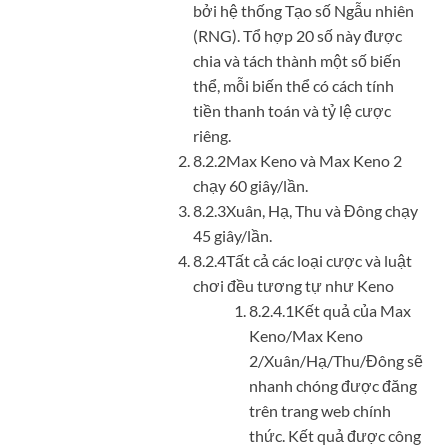
bởi hệ thống Tạo số Ngẫu nhiên
(RNG). Tổ hợp 20 số này được
chia và tách thành một số biến
thể, mỗi biến thể có cách tính
tiền thanh toán và tỷ lệ cược
riêng.
8.2.2
Max Keno và Max Keno 2
chạy 60 giây/lần.
8.2.3
Xuân, Hạ, Thu và Đông chạy
45 giây/lần.
8.2.4
Tất cả các loại cược và luật
chơi đều tương tự như Keno
8.2.4.1
Kết quả của Max
Keno/Max Keno
2/Xuân/Hạ/Thu/Đông sẽ
nhanh chóng được đăng
trên trang web chính
thức. Kết quả được công