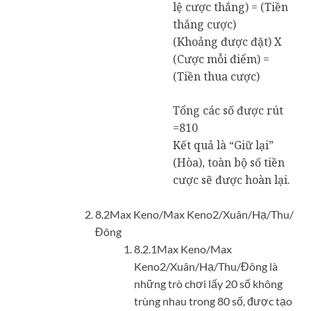
lệ cược thắng) = (Tiền
thắng cược)
(Khoảng được đặt) X
(Cược mỗi điểm) =
(Tiền thua cược)
Tổng các số được rút
=810
Kết quả là “Giữ lại”
(Hòa), toàn bộ số tiền
cược sẽ được hoàn lại.
8.2
Max Keno/Max Keno2/Xuân/Hạ/Thu/
Đông
8.2.1
Max Keno/Max
Keno2/Xuân/Hạ/Thu/Đông là
những trò chơi lấy 20 số không
trùng nhau trong 80 số, được tạo