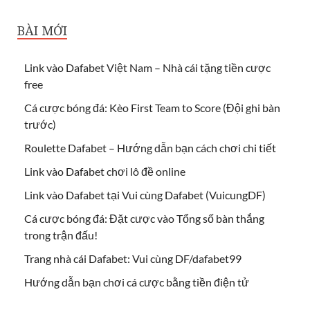
BÀI MỚI
Link vào Dafabet Việt Nam – Nhà cái tặng tiền cược
free
Cá cược bóng đá: Kèo First Team to Score (Đội ghi bàn
trước)
Roulette Dafabet – Hướng dẫn bạn cách chơi chi tiết
Link vào Dafabet chơi lô đề online
Link vào Dafabet tại Vui cùng Dafabet (VuicungDF)
Cá cược bóng đá: Đặt cược vào Tổng số bàn thắng
trong trận đấu!
Trang nhà cái Dafabet: Vui cùng DF/dafabet99
Hướng dẫn bạn chơi cá cược bằng tiền điện tử