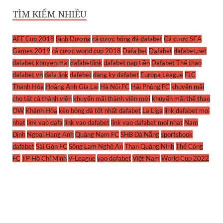
TÌM KIẾM NHIỀU
AFF Cup 2018
Bình Dương
cá cược bóng đá dafabet
Cá cược SEA
Games 2019
cá cược world cup 2018
Dafa bet
Dafabet
dafabet.net
dafabet khuyen mai
dafabetlink
dafabet nạp tiền
Dafabet Thể thao
dafabet vn
dafa link
dafebet
dang ky dafabet
Europa League
FLC
Thanh Hóa
Hoàng Anh Gia Lai
Hà Nội FC
Hải Phòng FC
khuyến mãi
cho tất cả thành viên
khuyến mãi thành viên mới
khuyến mãi thể thao
OW
Khánh Hòa
kèo bóng đá tốt nhất dafabet
La Liga
link dafabet moi
nhat
link vao dafa
link vao dafabet
link vao dafabet moi nhat
Nam
Định
Ngoại Hạng Anh
Quảng Nam FC
SHB Đà Nẵng
sportsbook
dafabet
Sài Gòn FC
Sông Lam Nghệ An
Than Quảng Ninh
Thể Công
FC
TP Hồ Chí Minh
V-League
vao dafabet
Việt Nam
World Cup 2022