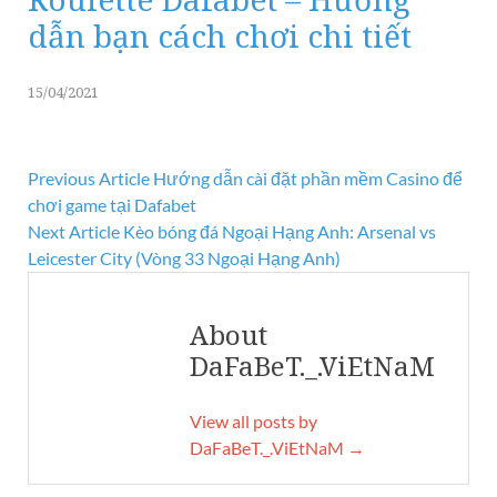
dẫn bạn cách chơi chi tiết
15/04/2021
Previous Article
Hướng dẫn cài đặt phần mềm Casino để
chơi game tại Dafabet
Next Article
Kèo bóng đá Ngoại Hạng Anh: Arsenal vs
Leicester City (Vòng 33 Ngoại Hạng Anh)
About
DaFaBeT._.ViEtNaM
View all posts by
DaFaBeT._.ViEtNaM →