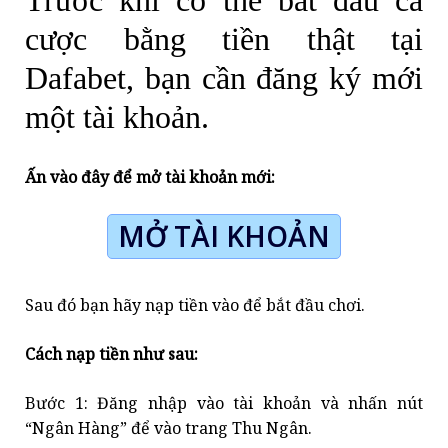
Trước khi có thể bắt đầu cá
cược bằng tiền thật tại
Dafabet, bạn cần đăng ký mới
một tài khoản.
Ấn vào đây để mở tài khoản mới:
MỞ TÀI KHOẢN
Sau đó bạn hãy nạp tiền vào để bắt đầu chơi.
Cách nạp tiền như sau:
Bước 1: Đăng nhập vào tài khoản và nhấn nút
“Ngân Hàng” để vào trang Thu Ngân.