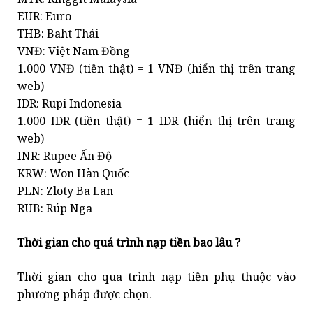
EUR: Euro
THB: Baht Thái
VNĐ: Việt Nam Đồng
1.000 VNĐ (tiền thật) = 1 VNĐ (hiển thị trên trang
web)
IDR: Rupi Indonesia
1.000 IDR (tiền thật) = 1 IDR (hiển thị trên trang
web)
INR: Rupee Ấn Độ
KRW: Won Hàn Quốc
PLN: Zloty Ba Lan
RUB: Rúp Nga
Thời gian cho quá trình nạp tiền bao lâu ?
Thời gian cho qua trình nạp tiền phụ thuộc vào
phương pháp được chọn.