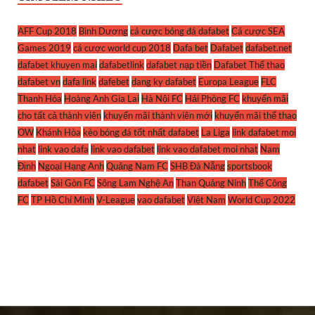
AFF Cup 2018
Bình Dương
cá cược bóng đá dafabet
Cá cược SEA
Games 2019
cá cược world cup 2018
Dafa bet
Dafabet
dafabet.net
dafabet khuyen mai
dafabetlink
dafabet nạp tiền
Dafabet Thể thao
dafabet vn
dafa link
dafebet
dang ky dafabet
Europa League
FLC
Thanh Hóa
Hoàng Anh Gia Lai
Hà Nội FC
Hải Phòng FC
khuyến mãi
cho tất cả thành viên
khuyến mãi thành viên mới
khuyến mãi thể thao
OW
Khánh Hòa
kèo bóng đá tốt nhất dafabet
La Liga
link dafabet moi
nhat
link vao dafa
link vao dafabet
link vao dafabet moi nhat
Nam
Định
Ngoại Hạng Anh
Quảng Nam FC
SHB Đà Nẵng
sportsbook
dafabet
Sài Gòn FC
Sông Lam Nghệ An
Than Quảng Ninh
Thể Công
FC
TP Hồ Chí Minh
V-League
vao dafabet
Việt Nam
World Cup 2022