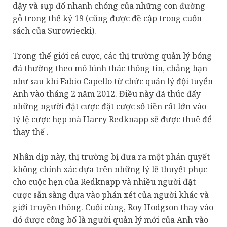
dậy và sụp đổ nhanh chóng của những con đường
gỗ trong thế kỷ 19 (cũng được đề cập trong cuốn
sách của Surowiecki).
Trong thế giới cá cược, các thị trường quản lý bóng
đá thường theo mô hình thác thông tin, chẳng hạn
như sau khi Fabio Capello từ chức quản lý đội tuyển
Anh vào tháng 2 năm 2012. Điều này đã thúc đẩy
những người đặt cược đặt cược số tiền rất lớn vào
tỷ lệ cược hẹp mà Harry Redknapp sẽ được thuê để
thay thế .
Nhân dịp này, thị trường bị đưa ra một phán quyết
không chính xác dựa trên những lý lẽ thuyết phục
cho cuộc hẹn của Redknapp và nhiều người đặt
cược sẵn sàng dựa vào phán xét của người khác và
giới truyền thông. Cuối cùng, Roy Hodgson thay vào
đó được công bố là người quản lý mới của Anh vào