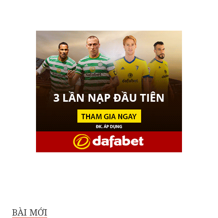
BÀI MỚI