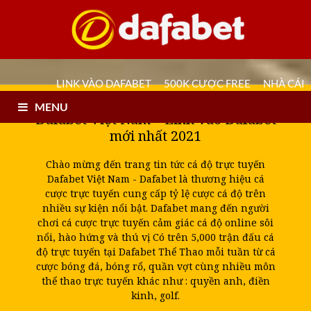
LINK VÀO DAFABET
500K CƯỢC FREE
NHÀ CÁI
MENU
Dafabet Việt Nam – Link vào Dafabet
mới nhất 2021
Chào mừng đến trang tin tức cá độ trực tuyến
Dafabet Việt Nam - Dafabet là thương hiệu cá
cược trực tuyến cung cấp tỷ lệ cược cá độ trên
nhiều sự kiện nổi bật. Dafabet mang đến người
chơi cá cược trực tuyến cảm giác cá độ online sôi
nổi, hào hứng và thú vị Có trên 5,000 trận đấu cá
độ trực tuyến tại Dafabet Thể Thao mỗi tuần từ cá
cược bóng đá, bóng rổ, quần vợt cùng nhiều môn
thể thao trực tuyến khác như : quyền anh, điền
kinh, golf.