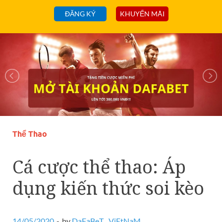
ĐĂNG KÝ
KHUYẾN MÃI
Thể Thao
Cá cược thể thao: Áp
dụng kiến thức soi kèo
14/05/2020
-
by
DaFaBeT._.ViEtNaM