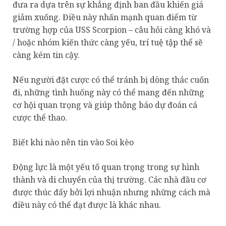
đưa ra dựa trên sự khẳng định ban đầu khiến giá
giảm xuống. Điều này nhấn mạnh quan điểm từ
trường hợp của USS Scorpion – câu hỏi càng khó và
/ hoặc nhóm kiến ​​thức càng yếu, trí tuệ tập thể sẽ
càng kém tin cậy.
Nếu người đặt cược có thể tránh bị dòng thác cuốn
đi, những tình huống này có thể mang đến những
cơ hội quan trọng và giúp thông báo dự đoán cá
cược thể thao.
Biết khi nào nên tin vào Soi kèo
Động lực là một yếu tố quan trọng trong sự hình
thành và di chuyển của thị trường. Các nhà đầu cơ
được thúc đẩy bởi lợi nhuận nhưng những cách mà
điều này có thể đạt được là khác nhau.