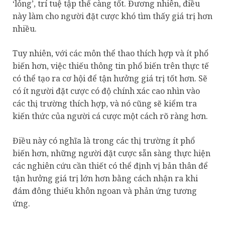
‘lỏng’, trí tuệ tập thể càng tốt. Đương nhiên, điều
này làm cho người đặt cược khó tìm thấy giá trị hơn
nhiều.
Tuy nhiên, với các môn thể thao thích hợp và ít phổ
biến hơn, việc thiếu thông tin phổ biến trên thực tế
có thể tạo ra cơ hội để tận hưởng giá trị tốt hơn. Sẽ
có ít người đặt cược có độ chính xác cao nhìn vào
các thị trường thích hợp, và nó cũng sẽ kiểm tra
kiến ​​thức của người cá cược một cách rõ ràng hơn.
Điều này có nghĩa là trong các thị trường ít phổ
biến hơn, những người đặt cược sẵn sàng thực hiện
các nghiên cứu cần thiết có thể định vị bản thân để
tận hưởng giá trị lớn hơn bằng cách nhận ra khi
đám đông thiếu khôn ngoan và phản ứng tương
ứng.