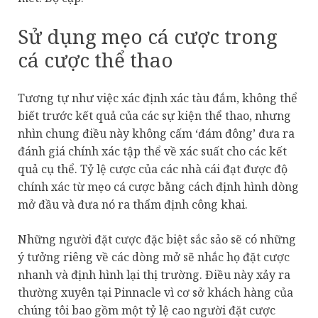
Sử dụng mẹo cá cược trong
cá cược thể thao
Tương tự như việc xác định xác tàu đắm, không thể
biết trước kết quả của các sự kiện thể thao, nhưng
nhìn chung điều này không cấm ‘đám đông’ đưa ra
đánh giá chính xác tập thể về xác suất cho các kết
quả cụ thể. Tỷ lệ cược của các nhà cái đạt được độ
chính xác từ mẹo cá cược bằng cách định hình dòng
mở đầu và đưa nó ra thẩm định công khai.
Những người đặt cược đặc biệt sắc sảo sẽ có những
ý tưởng riêng về các dòng mở sẽ nhắc họ đặt cược
nhanh và định hình lại thị trường. Điều này xảy ra
thường xuyên tại Pinnacle vì cơ sở khách hàng của
chúng tôi bao gồm một tỷ lệ cao người đặt cược