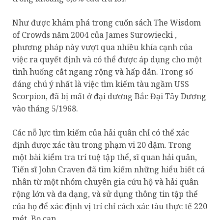
Như được khám phá trong cuốn sách The Wisdom
of Crowds năm 2004 của James Surowiecki ,
phương pháp này vượt qua nhiều khía cạnh của
việc ra quyết định và có thể được áp dụng cho một
tình huống cắt ngang rộng và hấp dẫn. Trong số
đáng chú ý nhất là việc tìm kiếm tàu ​​ngầm USS
Scorpion, đã bị mất ở đại dương Bắc Đại Tây Dương
vào tháng 5/1968.
Các nỗ lực tìm kiếm của hải quân chỉ có thể xác
định được xác tàu trong phạm vi 20 dặm. Trong
một bài kiểm tra trí tuệ tập thể, sĩ quan hải quân,
Tiến sĩ John Craven đã tìm kiếm những hiểu biết cá
nhân từ một nhóm chuyên gia cứu hộ và hải quân
rộng lớn và đa dạng, và sử dụng thông tin tập thể
của họ để xác định vị trí chỉ cách xác tàu thực tế 220
mét. Bọ cạp.