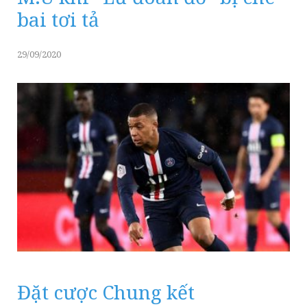
bai tơi tả
29/09/2020
Đặt cược Chung kết