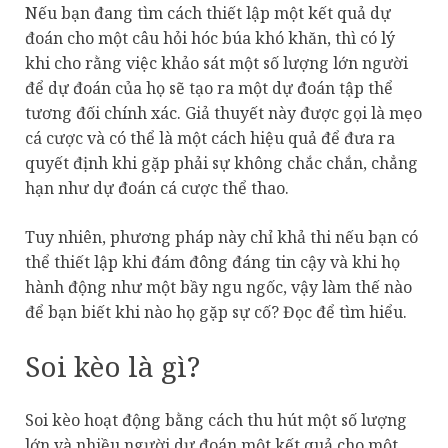
Nếu bạn đang tìm cách thiết lập một kết quả dự
đoán cho một câu hỏi hóc búa khó khăn, thì có lý
khi cho rằng việc khảo sát một số lượng lớn người
để dự đoán của họ sẽ tạo ra một dự đoán tập thể
tương đối chính xác. Giả thuyết này được gọi là mẹo
cá cược và có thể là một cách hiệu quả để đưa ra
quyết định khi gặp phải sự không chắc chắn, chẳng
hạn như dự đoán cá cược thể thao.
Tuy nhiên, phương pháp này chỉ khả thi nếu bạn có
thể thiết lập khi đám đông đáng tin cậy và khi họ
hành động như một bầy ngu ngốc, vậy làm thế nào
để bạn biết khi nào họ gặp sự cố? Đọc để tìm hiểu.
Soi kèo là gì?
Soi kèo hoạt động bằng cách thu hút một số lượng
lớn và nhiều người dự đoán một kết quả cho một