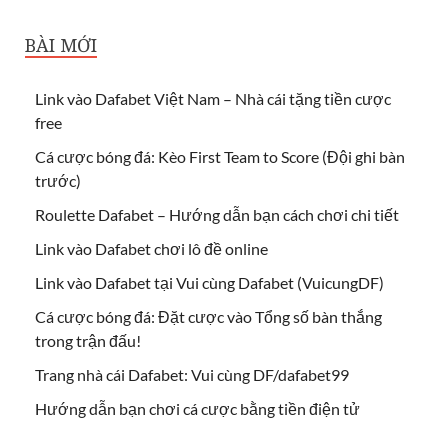
BÀI MỚI
Link vào Dafabet Việt Nam – Nhà cái tặng tiền cược
free
Cá cược bóng đá: Kèo First Team to Score (Đội ghi bàn
trước)
Roulette Dafabet – Hướng dẫn bạn cách chơi chi tiết
Link vào Dafabet chơi lô đề online
Link vào Dafabet tại Vui cùng Dafabet (VuicungDF)
Cá cược bóng đá: Đặt cược vào Tổng số bàn thắng
trong trận đấu!
Trang nhà cái Dafabet: Vui cùng DF/dafabet99
Hướng dẫn bạn chơi cá cược bằng tiền điện tử