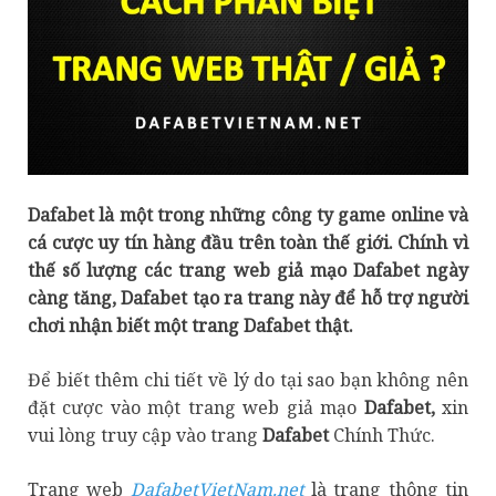
Dafabet là một trong những công ty game online và
cá cược uy tín hàng đầu trên toàn thế giới. Chính vì
thế số lượng các trang web giả mạo Dafabet ngày
càng tăng, Dafabet tạo ra trang này để hỗ trợ người
chơi nhận biết một trang Dafabet thật.
Để biết thêm chi tiết về lý do tại sao bạn không nên
đặt cược vào một trang web giả mạo
Dafabet,
xin
vui lòng truy cập vào trang
Dafabet
Chính Thức.
Trang web
DafabetVietNam.net
là trang thông tin