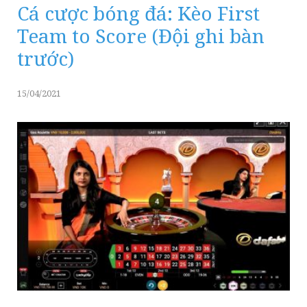
Cá cược bóng đá: Kèo First
Team to Score (Đội ghi bàn
trước)
15/04/2021