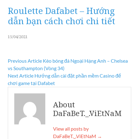
Roulette Dafabet – Hướng
dẫn bạn cách chơi chi tiết
15/04/2021
Previous Article
Kèo bóng đá Ngoại Hạng Anh – Chelsea
vs Southampton (Vòng 34)
Next Article
Hướng dẫn cài đặt phần mềm Casino để
chơi game tại Dafabet
About
DaFaBeT._.ViEtNaM
View all posts by
DaFaBeT._.ViEtNaM →