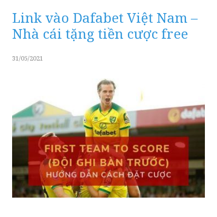
Link vào Dafabet Việt Nam –
Nhà cái tặng tiền cược free
31/05/2021