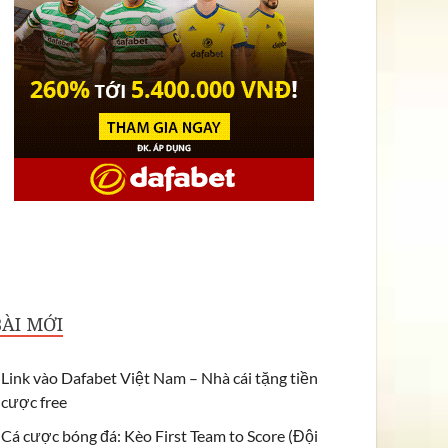
BÀI MỚI
Link vào Dafabet Việt Nam – Nhà cái tặng tiền
cược free
Cá cược bóng đá: Kèo First Team to Score (Đội