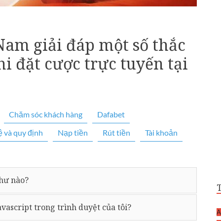
Nam giải đáp một số thắc
i đặt cược trực tuyến tại
Chăm sóc khách hàng
Dafabet
ệ và quy định
Nạp tiền
Rút tiền
Tài khoản
như nào?
vascript trong trình duyệt của tôi?
A