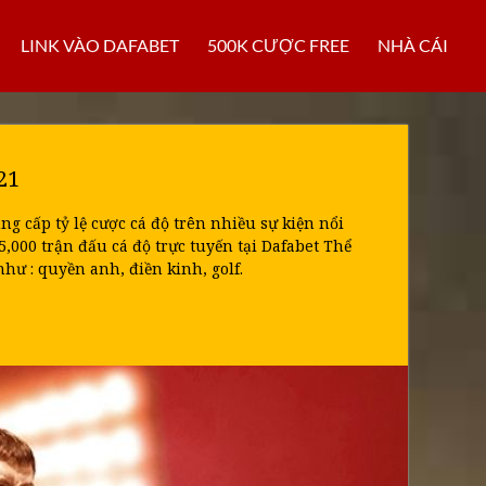
LINK VÀO DAFABET
500K CƯỢC FREE
NHÀ CÁI
21
ng cấp tỷ lệ cược cá độ trên nhiều sự kiện nổi
5,000 trận đấu cá độ trực tuyến tại Dafabet Thể
hư : quyền anh, điền kinh, golf.