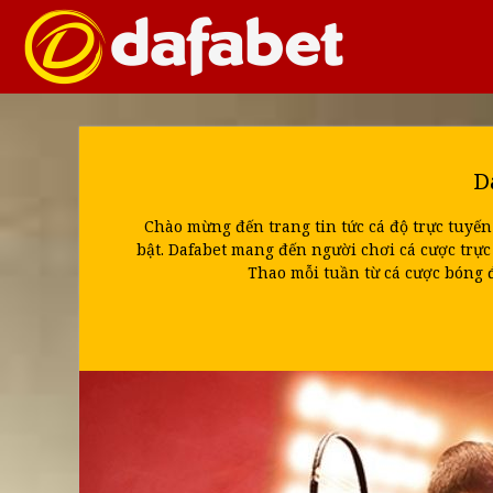
D
Chào mừng đến trang tin tức cá độ trực tuyến 
bật. Dafabet mang đến người chơi cá cược trực 
Thao mỗi tuần từ cá cược bóng đ