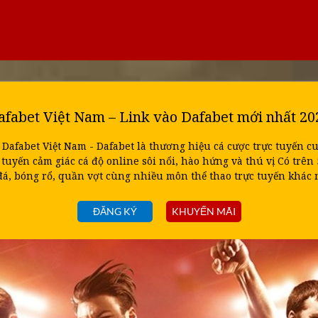
afabet Việt Nam – Link vào Dafabet mới nhất 20
Dafabet Việt Nam - Dafabet là thương hiệu cá cược trực tuyến cu
tuyến cảm giác cá độ online sôi nổi, hào hứng và thú vị Có trên 
á, bóng rổ, quần vợt cùng nhiều môn thể thao trực tuyến khác n
ĐĂNG KÝ
KHUYẾN MÃI