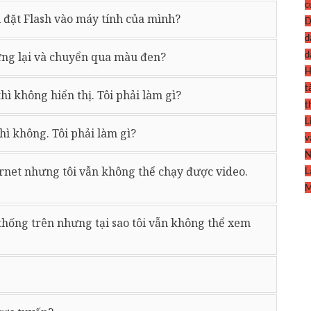
c
i đặt Flash vào máy tính của mình?
D
d
d
ừng lại và chuyển qua màu đen?
H
t
ì không hiển thị. Tôi phải làm gì?
t
L
ì không. Tôi phải làm gì?
v
N
ernet nhưng tôi vẫn không thể chạy được video.
L
M
 thống trên nhưng tại sao tôi vẫn không thể xem