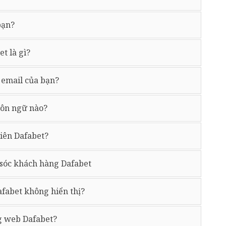
bạn?
t là gì?
 email của bạn?
gôn ngữ nào?
iên Dafabet?
sóc khách hàng Dafabet
fabet không hiển thị?
g web Dafabet?