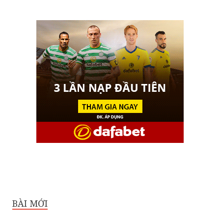
BÀI MỚI