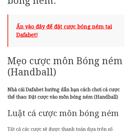
bóng ném:
Ấn vào đây để đặt cược bóng ném tại
Dafabet!
Mẹo cược môn Bóng ném
(Handball)
Nhà cái Dafabet hướng dẫn bạn cách chơi cá cược
thể thao: Đặt cược vào môn bóng ném (Handball)
Luật cá cược môn bóng ném
Tất cả các cược sẽ được thanh toán dựa trên số