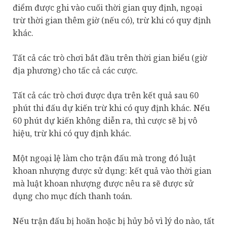
điểm được ghi vào cuối thời gian quy định, ngoại
trừ thời gian thêm giờ (nếu có), trừ khi có quy định
khác.
Tất cả các trò chơi bắt đầu trên thời gian biểu (giờ
địa phương) cho tấc cả các cược.
Tất cả các trò chơi được dựa trên kết quả sau 60
phút thi đấu dự kiến trừ khi có quy định khác. Nếu
60 phút dự kiến không diễn ra, thì cược sẽ bị vô
hiệu, trừ khi có quy định khác.
Một ngoại lệ làm cho trận đấu mà trong đó luật
khoan nhượng được sử dụng: kết quả vào thời gian
mà luật khoan nhượng được nêu ra sẽ được sử
dụng cho mục đích thanh toán.
Nếu trận đấu bị hoãn hoặc bị hủy bỏ vì lý do nào, tất