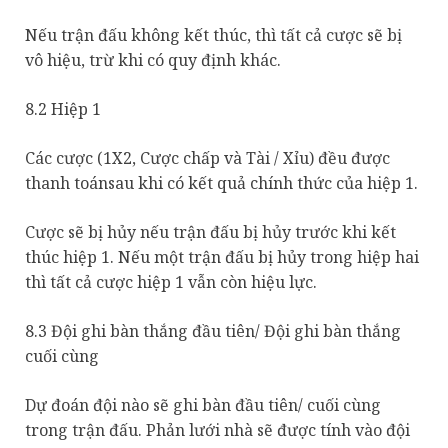
Nếu trận đấu không kết thúc, thì tất cả cược sẽ bị
vô hiệu, trừ khi có quy định khác.
8.2 Hiệp 1
Các cược (1X2, Cược chấp và Tài / Xỉu) đều được
thanh toánsau khi có kết quả chính thức của hiệp 1.
Cược sẽ bị hủy nếu trận đấu bị hủy trước khi kết
thúc hiệp 1. Nếu một trận đấu bị hủy trong hiệp hai
thì tất cả cược hiệp 1 vẫn còn hiệu lực.
8.3 Đội ghi bàn thắng đầu tiên/ Đội ghi bàn thắng
cuối cùng
Dự đoán đội nào sẽ ghi bàn đầu tiên/ cuối cùng
trong trận đấu. Phản lưới nhà sẽ được tính vào đội