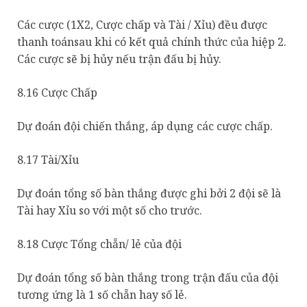
Các cược (1X2, Cược chấp và Tài / Xỉu) đều được
thanh toánsau khi có kết quả chính thức của hiệp 2.
Các cược sẽ bị hủy nếu trận đấu bị hủy.
8.16 Cược Chấp
Dự đoán đội chiến thắng, áp dụng các cược chấp.
8.17 Tài/Xỉu
Dự đoán tổng số bàn thắng được ghi bởi 2 đội sẽ là
Tài hay Xỉu so với một số cho trước.
8.18 Cược Tổng chẵn/ lẻ của đội
Dự đoán tổng số bàn thắng trong trận đấu của đội
tương ứng là 1 số chẵn hay số lẻ.