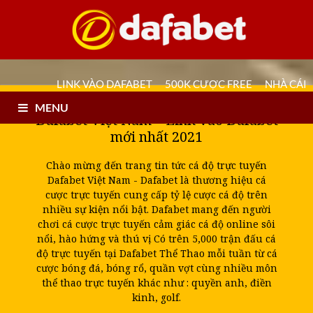
LINK VÀO DAFABET
500K CƯỢC FREE
NHÀ CÁI
MENU
Dafabet Việt Nam – Link vào Dafabet
mới nhất 2021
Chào mừng đến trang tin tức cá độ trực tuyến
Dafabet Việt Nam - Dafabet là thương hiệu cá
cược trực tuyến cung cấp tỷ lệ cược cá độ trên
nhiều sự kiện nổi bật. Dafabet mang đến người
chơi cá cược trực tuyến cảm giác cá độ online sôi
nổi, hào hứng và thú vị Có trên 5,000 trận đấu cá
độ trực tuyến tại Dafabet Thể Thao mỗi tuần từ cá
cược bóng đá, bóng rổ, quần vợt cùng nhiều môn
thể thao trực tuyến khác như : quyền anh, điền
kinh, golf.