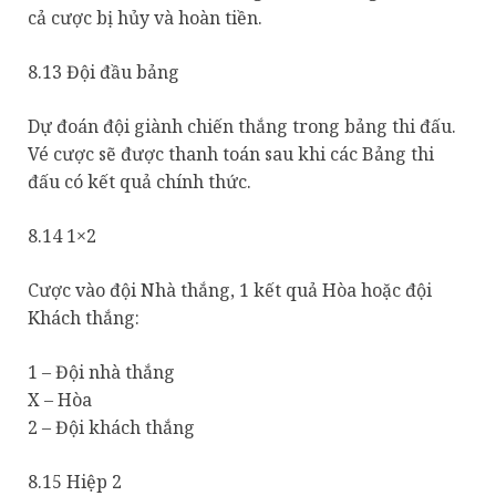
cả cược bị hủy và hoàn tiền.
8.13 Đội đầu bảng
Dự đoán đội giành chiến thắng trong bảng thi đấu.
Vé cược sẽ được thanh toán sau khi các Bảng thi
đấu có kết quả chính thức.
8.14 1×2
Cược vào đội Nhà thắng, 1 kết quả Hòa hoặc đội
Khách thắng:
1 – Đội nhà thắng
X – Hòa
2 – Đội khách thắng
8.15 Hiệp 2