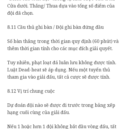
Cửa dưới. Thắng/ Thua dựa vào tổng số điểm của
đội đã chọn.
8.11 Cầu thủ ghi bàn / Đội ghi bàn đứng đầu
Số bàn thắng trong thời gian quy định (60 phút) và
thêm thời gian tính cho các mục đích giải quyết.
Tuy nhiên, phạt loạt đá luân lưu không được tính.
Luật Dead-heat sẽ áp dụng. Nếu một tuyển thủ
tham gia vào giải đấu, tất cả cược sẽ được tính.
8.12 Vị trí chung cuộc
Dự đoán đội nào sẽ được đi trước trong bảng xếp
hạng cuối cùng của giải đấu.
Nếu 1 hoặc hơn 1 đội không bắt đầu vòng đấu, tất