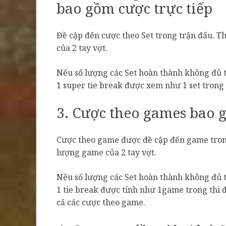
bao gồm cược trực tiếp
Đề cập đến cược theo Set trong trận đấu. T
của 2 tay vợt.
Nếu số lượng các Set hoàn thành không đủ the
1 super tie break được xem như 1 set trong
3. Cược theo games bao g
Cược theo game được đề cập đến game trong
lượng game của 2 tay vợt.
Nếu số lượng các Set hoàn thành không đủ the
1 tie break được tính như 1game trong thi đ
cả các cược theo game.