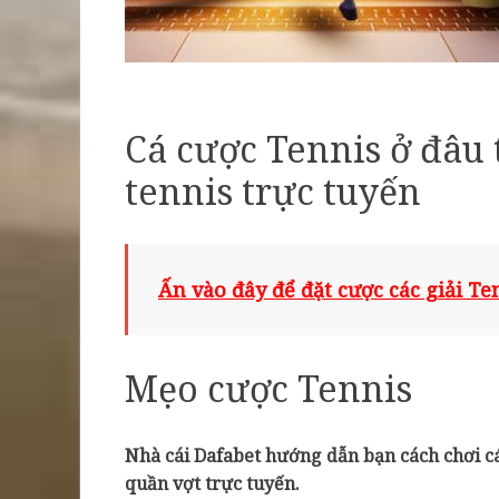
Cá cược Tennis ở đâu 
tennis trực tuyến
Ấn vào đây để đặt cược các giải Ten
Mẹo cược Tennis
Nhà cái Dafabet hướng dẫn bạn cách chơi cá
quần vợt trực tuyến.