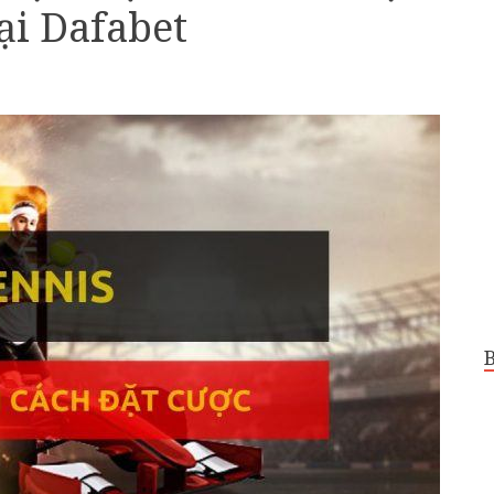
ại Dafabet