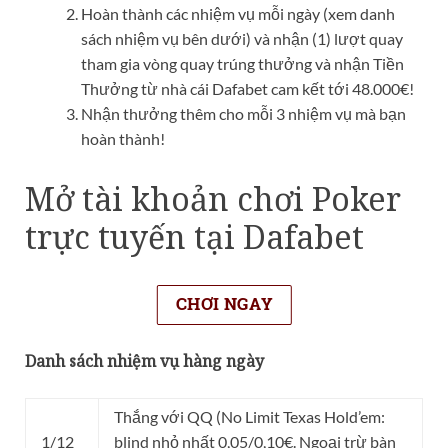
Hoàn thành các nhiệm vụ mỗi ngày (xem danh
sách nhiệm vụ bên dưới) và nhận (1) lượt quay
tham gia vòng quay trúng thưởng và nhận Tiền
Thưởng từ nhà cái Dafabet cam kết tới 48.000€!
Nhận thưởng thêm cho mỗi 3 nhiệm vụ mà bạn
hoàn thành!
Mở tài khoản chơi Poker
trực tuyến tại Dafabet
Danh sách nhiệm vụ hàng ngày
Thắng với QQ (No Limit Texas Hold’em:
1/12
blind nhỏ nhất 0,05/0,10€. Ngoại trừ bàn