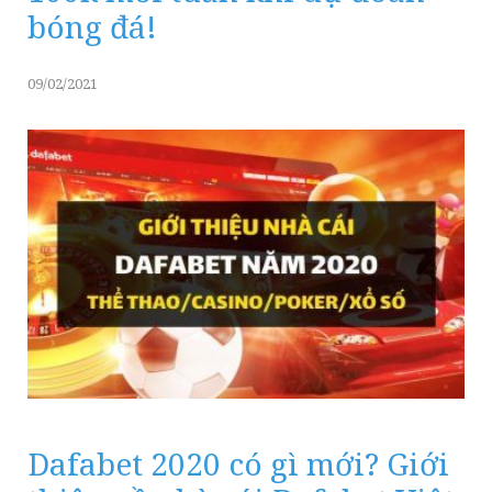
bóng đá!
09/02/2021
Dafabet 2020 có gì mới? Giới