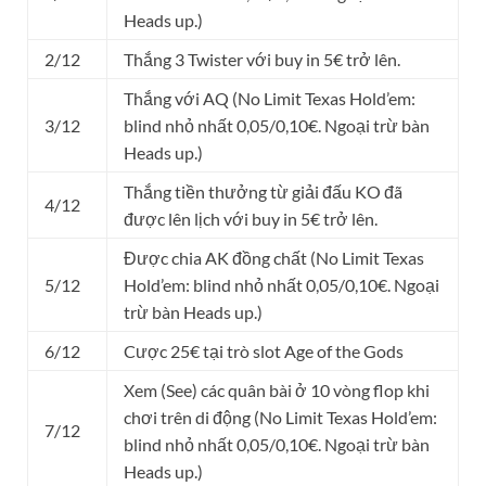
Heads up.)
2/12
Thắng 3 Twister với buy in 5€ trở lên.
Thắng với AQ (No Limit Texas Hold’em:
3/12
blind nhỏ nhất 0,05/0,10€. Ngoại trừ bàn
Heads up.)
Thắng tiền thưởng từ giải đấu KO đã
4/12
được lên lịch với buy in 5€ trở lên.
Được chia AK đồng chất (No Limit Texas
5/12
Hold’em: blind nhỏ nhất 0,05/0,10€. Ngoại
trừ bàn Heads up.)
6/12
Cược 25€ tại trò slot Age of the Gods
Xem (See) các quân bài ở 10 vòng flop khi
chơi trên di động (No Limit Texas Hold’em:
7/12
blind nhỏ nhất 0,05/0,10€. Ngoại trừ bàn
Heads up.)