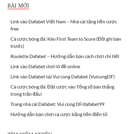
BÀI MỚI
Link vào Dafabet Việt Nam – Nhà cái tặng tiền cược
free
Cá cược bóng đá: Kèo First Team to Score (Đội ghi bàn
trước)
Roulette Dafabet – Hướng dẫn bạn cách chơi chi tiết
Link vào Dafabet chơi lô đề online
Link vào Dafabet tại Vui cùng Dafabet (VuicungDF)
Cá cược bóng đá: Đặt cược vào Tổng số bàn thắng
trong trận đấu!
Trang nhà cái Dafabet: Vui cùng DF/dafabet99
Hướng dẫn bạn chơi cá cược bằng tiền điện tử