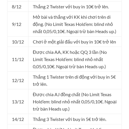
8/12
Thắng 2 Twister với buy in 10€ trở lên.
Mở bài và thắng với KK khi chơi trên di
9/12
động. (No Limit Texas Hold’em: blind nhỏ
nhất 0,05/0,10€. Ngoại trừ bàn Heads up.)
10/12
Chơi ở một giải đấu với buy in 10€ trở lên
Được chia AA, KK hoặc QQ 3 lần (No
11/12
Limit Texas Hold’em: blind nhỏ nhất
0,05/0,10€. Ngoại trừ bàn Heads up.)
Thắng 1 Twister trên di động với buy in 5€
12/12
trở lên.
Được chia AJ đồng chất (No Limit Texas
13/12
Hold’em: blind nhỏ nhất 0,05/0,10€. Ngoại
trừ bàn Heads up.)
14/12
Thắng 3 Twister với buy in 5€ trở lên.