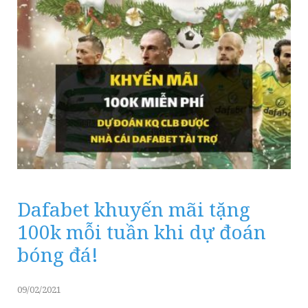
Dafabet khuyến mãi tặng
100k mỗi tuần khi dự đoán
bóng đá!
09/02/2021