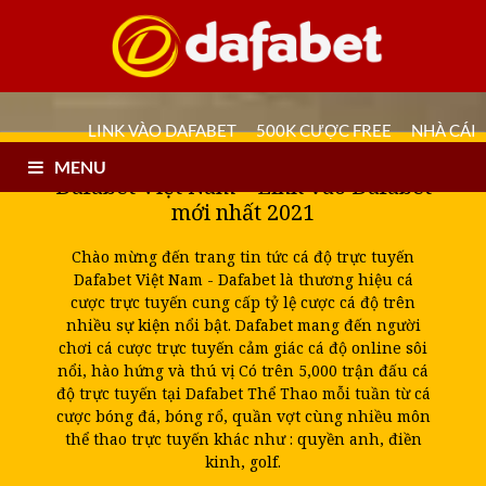
LINK VÀO DAFABET
500K CƯỢC FREE
NHÀ CÁI
MENU
Dafabet Việt Nam – Link vào Dafabet
mới nhất 2021
Chào mừng đến trang tin tức cá độ trực tuyến
Dafabet Việt Nam - Dafabet là thương hiệu cá
cược trực tuyến cung cấp tỷ lệ cược cá độ trên
nhiều sự kiện nổi bật. Dafabet mang đến người
chơi cá cược trực tuyến cảm giác cá độ online sôi
nổi, hào hứng và thú vị Có trên 5,000 trận đấu cá
độ trực tuyến tại Dafabet Thể Thao mỗi tuần từ cá
cược bóng đá, bóng rổ, quần vợt cùng nhiều môn
thể thao trực tuyến khác như : quyền anh, điền
kinh, golf.