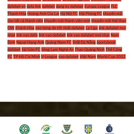
dafabet vn
dafa link
dafebet
dang ky dafabet
Europa League
FLC
Thanh Hóa
Hoàng Anh Gia Lai
Hà Nội FC
Hải Phòng FC
khuyến mãi
cho tất cả thành viên
khuyến mãi thành viên mới
khuyến mãi thể thao
OW
Khánh Hòa
kèo bóng đá tốt nhất dafabet
La Liga
link dafabet moi
nhat
link vao dafa
link vao dafabet
link vao dafabet moi nhat
Nam
Định
Ngoại Hạng Anh
Quảng Nam FC
SHB Đà Nẵng
sportsbook
dafabet
Sài Gòn FC
Sông Lam Nghệ An
Than Quảng Ninh
Thể Công
FC
TP Hồ Chí Minh
V-League
vao dafabet
Việt Nam
World Cup 2022