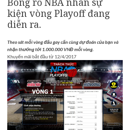
Bóng rổ NBA nhân sự
kiện vòng Playoff đang
diễn ra.
Theo sát mỗi vòng đấu gay cấn cùng dự đoán của bạn và
nhận thưởng tới 1.000.000 VNĐ mỗi vòng.
Khuyến mãi bắt đầu từ 12/4/2017