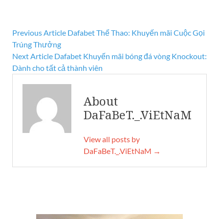
Previous Article
Dafabet Thể Thao: Khuyến mãi Cuộc Gọi
Trúng Thưởng
Next Article
Dafabet Khuyến mãi bóng đá vòng Knockout:
Dành cho tất cả thành viên
About
DaFaBeT._.ViEtNaM
View all posts by
DaFaBeT._.ViEtNaM →