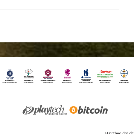
Hãy theo dõi ch