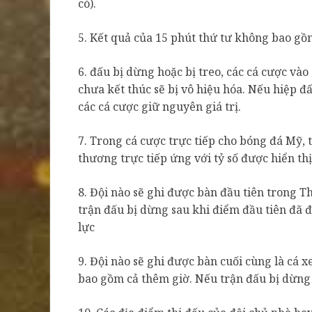
có).
5. Kết quả của 15 phút thứ tư không bao gồ
6. đấu bị dừng hoặc bị treo, các cá cược vào
chưa kết thúc sẽ bị vô hiệu hóa. Nếu hiệp đấ
các cá cược giữ nguyên giá trị.
7. Trong cá cược trực tiếp cho bóng đá Mỹ, 
thương trực tiếp ứng với tỷ số được hiển thị
8. Đội nào sẽ ghi được bàn đầu tiên trong T
trận đấu bị dừng sau khi điểm đầu tiên đã đ
lực
9. Đội nào sẽ ghi được bàn cuối cùng là cá 
bao gồm cả thêm giờ. Nếu trận đấu bị dừng h