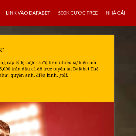
LINK VÀO DAFABET
500K CƯỢC FREE
NHÀ CÁI
21
ng cấp tỷ lệ cược cá độ trên nhiều sự kiện nổi
5,000 trận đấu cá độ trực tuyến tại Dafabet Thể
hư : quyền anh, điền kinh, golf.