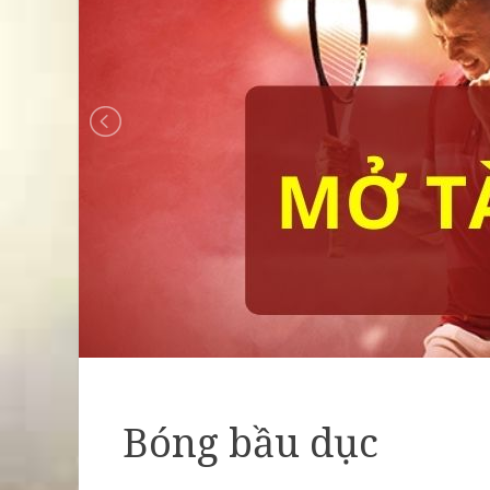
Bóng bầu dục