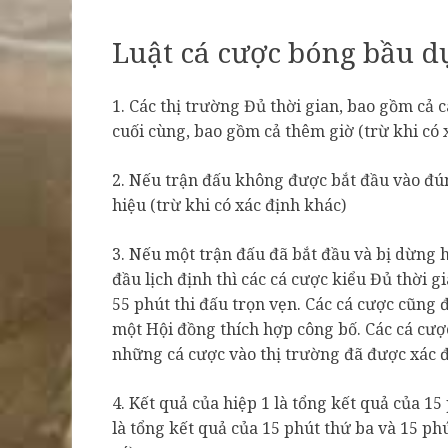
Luật cá cược bóng bầu dụ
1. Các thị trường Đủ thời gian, bao gồm cả c
cuối cùng, bao gồm cả thêm giờ (trừ khi có 
2. Nếu trận đấu không được bắt đầu vào đúng 
hiệu (trừ khi có xác định khác)
3. Nếu một trận đấu đã bắt đầu và bị dừng h
đầu lịch định thì các cá cược kiểu Đủ thời g
55 phút thi đấu trọn vẹn. Các cá cược cũng đ
một Hội đồng thích hợp công bố. Các cá cược
những cá cược vào thị trường đã được xác đ
4. Kết quả của hiệp 1 là tổng kết quả của 15
là tổng kết quả của 15 phút thứ ba và 15 phú