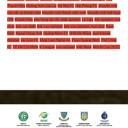
Thanh Hóa
Hoàng Anh Gia Lai
Hà Nội FC
Hải Phòng FC
khuyến mãi
cho tất cả thành viên
khuyến mãi thành viên mới
khuyến mãi thể thao
OW
Khánh Hòa
kèo bóng đá tốt nhất dafabet
La Liga
link dafabet moi
nhat
link vao dafa
link vao dafabet
link vao dafabet moi nhat
Nam
Định
Ngoại Hạng Anh
Quảng Nam FC
SHB Đà Nẵng
sportsbook
dafabet
Sài Gòn FC
Sông Lam Nghệ An
Than Quảng Ninh
Thể Công
FC
TP Hồ Chí Minh
V-League
vao dafabet
Việt Nam
World Cup 2022