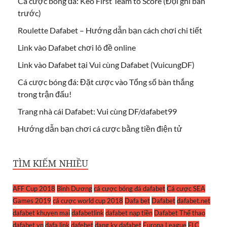
Cá cược bóng đá: Kèo First Team to Score (Đội ghi bàn
trước)
Roulette Dafabet – Hướng dẫn bạn cách chơi chi tiết
Link vào Dafabet chơi lô đề online
Link vào Dafabet tại Vui cùng Dafabet (VuicungDF)
Cá cược bóng đá: Đặt cược vào Tổng số bàn thắng
trong trận đấu!
Trang nhà cái Dafabet: Vui cùng DF/dafabet99
Hướng dẫn bạn chơi cá cược bằng tiền điện tử
TÌM KIẾM NHIỀU
AFF Cup 2018
Bình Dương
cá cược bóng đá dafabet
Cá cược SEA
Games 2019
cá cược world cup 2018
Dafa bet
Dafabet
dafabet.net
dafabet khuyen mai
dafabetlink
dafabet nạp tiền
Dafabet Thể thao
dafabet vn
dafa link
dafebet
dang ky dafabet
Europa League
FLC