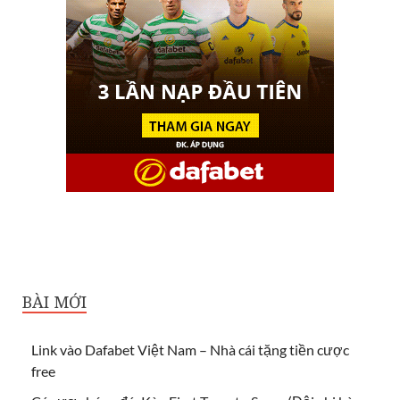
BÀI MỚI
Link vào Dafabet Việt Nam – Nhà cái tặng tiền cược
free