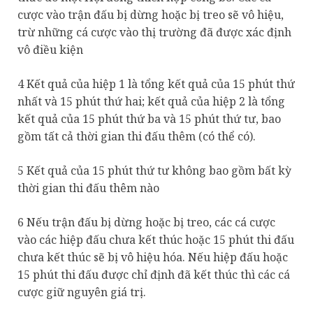
cược vào trận đấu bị dừng hoặc bị treo sẽ vô hiệu,
trừ những cá cược vào thị trường đã được xác định
vô điều kiện
4 Kết quả của hiệp 1 là tổng kết quả của 15 phút thứ
nhất và 15 phút thứ hai; kết quả của hiệp 2 là tổng
kết quả của 15 phút thứ ba và 15 phút thứ tư, bao
gồm tất cả thời gian thi đấu thêm (có thể có).
5 Kết quả của 15 phút thứ tư không bao gồm bất kỳ
thời gian thi đấu thêm nào
6 Nếu trận đấu bị dừng hoặc bị treo, các cá cược
vào các hiệp đấu chưa kết thúc hoặc 15 phút thi đấu
chưa kết thúc sẽ bị vô hiệu hóa. Nếu hiệp đấu hoặc
15 phút thi đấu được chỉ định đã kết thúc thì các cá
cược giữ nguyên giá trị.