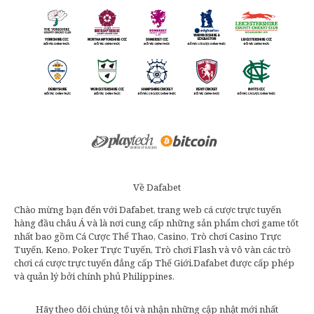
Về Dafabet
Chào mừng bạn đến với Dafabet, trang web cá cược trực tuyến
hàng đầu châu Á và là nơi cung cấp những sản phẩm chơi game tốt
nhất bao gồm Cá Cược Thể Thao, Casino, Trò chơi Casino Trực
Tuyến, Keno, Poker Trực Tuyến, Trò chơi Flash và vô vàn các trò
chơi cá cược trực tuyến đẳng cấp Thế Giới.Dafabet được cấp phép
và quản lý bởi chính phủ Philippines.
Hãy theo dõi chúng tôi và nhận những cập nhật mới nhất