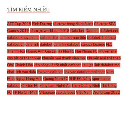
TÌM KIẾM NHIỀU
AFF Cup 2018
Bình Dương
cá cược bóng đá dafabet
Cá cược SEA
Games 2019
cá cược world cup 2018
Dafa bet
Dafabet
dafabet.net
dafabet khuyen mai
dafabetlink
dafabet nạp tiền
Dafabet Thể thao
dafabet vn
dafa link
dafebet
dang ky dafabet
Europa League
FLC
Thanh Hóa
Hoàng Anh Gia Lai
Hà Nội FC
Hải Phòng FC
khuyến mãi
cho tất cả thành viên
khuyến mãi thành viên mới
khuyến mãi thể thao
OW
Khánh Hòa
kèo bóng đá tốt nhất dafabet
La Liga
link dafabet moi
nhat
link vao dafa
link vao dafabet
link vao dafabet moi nhat
Nam
Định
Ngoại Hạng Anh
Quảng Nam FC
SHB Đà Nẵng
sportsbook
dafabet
Sài Gòn FC
Sông Lam Nghệ An
Than Quảng Ninh
Thể Công
FC
TP Hồ Chí Minh
V-League
vao dafabet
Việt Nam
World Cup 2022