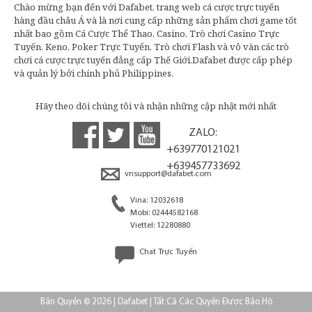
Chào mừng bạn đến với Dafabet, trang web cá cược trực tuyến
hàng đầu châu Á và là nơi cung cấp những sản phẩm chơi game tốt
nhất bao gồm Cá Cược Thể Thao, Casino, Trò chơi Casino Trực
Tuyến, Keno, Poker Trực Tuyến, Trò chơi Flash và vô vàn các trò
chơi cá cược trực tuyến đẳng cấp Thế Giới.Dafabet được cấp phép
và quản lý bởi chính phủ Philippines.
Hãy theo dõi chúng tôi và nhận những cập nhật mới nhất
ZALO:
+639770121021
+639457733692
vnsupport@dafabet.com
Vina: 12032618
Mobi: 02444582168
Viettel: 12280880
Chat Trực Tuyến
Bản Quyền © 2026 | Dafabet | Tất Cả Các Quyền Được Bảo Hộ