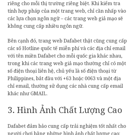
riêng cho mỗi thị trường riêng biệt. Khi kiểm tra
tính hợp pháp của một trang web, chỉ cần nhấp vào
các lựa chọn ngôn ngữ – các trang web giả mạo sẽ
không cung cấp nhiều ngôn ngữ.
Bên cạnh đó, trang web Dafabet thật cũng cung cấp
các số Hotline quốc tế miễn phí và các địa chỉ email
với tên miền Dafabet cho mỗi quốc gia khác nhau,
trong khi các trang web giả mạo thường chỉ có một
số điện thoại liên hệ, chủ yếu là số điện thoại từ
Philippines, bắt đầu với +63 hoặc 0063 và một địa
chỉ email, thường sử dụng các nhà cung cấp email
khác như GMAIL.
3. Hình Ảnh Chất Lượng Cao
Dafabet đảm bảo cung cấp trải nghiệm tốt nhất cho
người chơi bằng những hình ảnh chất lượng cao: