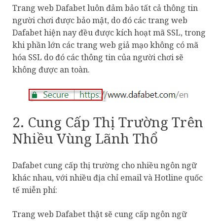
Trang web Dafabet luôn đảm bảo tất cả thông tin
người chơi được bảo mật, do đó các trang web
Dafabet hiện nay đều được kích hoạt mã SSL, trong
khi phần lớn các trang web giả mạo không có mã
hóa SSL do đó các thông tin của người chơi sẽ
không được an toàn.
2. Cung Cấp Thị Trường Trên
Nhiều Vùng Lãnh Thổ
Dafabet cung cấp thị trường cho nhiều ngôn ngữ
khác nhau, với nhiều địa chỉ email và Hotline quốc
tế miễn phí:
Trang web Dafabet thật sẽ cung cấp ngôn ngữ