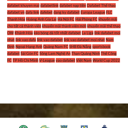
dafabet khuyen mai
dafabetlink
dafabet nạp tiền
Dafabet Thể thao
dafabet vn
dafa link
dafebet
dang ky dafabet
Europa League
FLC
Thanh Hóa
Hoàng Anh Gia Lai
Hà Nội FC
Hải Phòng FC
khuyến mãi
cho tất cả thành viên
khuyến mãi thành viên mới
khuyến mãi thể thao
OW
Khánh Hòa
kèo bóng đá tốt nhất dafabet
La Liga
link dafabet moi
nhat
link vao dafa
link vao dafabet
link vao dafabet moi nhat
Nam
Định
Ngoại Hạng Anh
Quảng Nam FC
SHB Đà Nẵng
sportsbook
dafabet
Sài Gòn FC
Sông Lam Nghệ An
Than Quảng Ninh
Thể Công
FC
TP Hồ Chí Minh
V-League
vao dafabet
Việt Nam
World Cup 2022