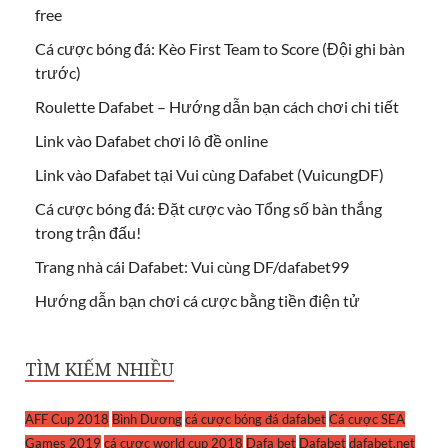
free
Cá cược bóng đá: Kèo First Team to Score (Đội ghi bàn
trước)
Roulette Dafabet – Hướng dẫn bạn cách chơi chi tiết
Link vào Dafabet chơi lô đề online
Link vào Dafabet tại Vui cùng Dafabet (VuicungDF)
Cá cược bóng đá: Đặt cược vào Tổng số bàn thắng
trong trận đấu!
Trang nhà cái Dafabet: Vui cùng DF/dafabet99
Hướng dẫn bạn chơi cá cược bằng tiền điện tử
TÌM KIẾM NHIỀU
AFF Cup 2018
Bình Dương
cá cược bóng đá dafabet
Cá cược SEA
Games 2019
cá cược world cup 2018
Dafa bet
Dafabet
dafabet.net