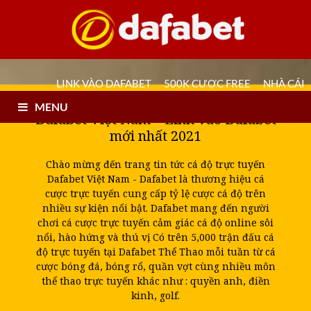
LINK VÀO DAFABET
500K CƯỢC FREE
NHÀ CÁI
MENU
Dafabet Việt Nam – Link vào Dafabet
mới nhất 2021
Chào mừng đến trang tin tức cá độ trực tuyến
Dafabet Việt Nam - Dafabet là thương hiệu cá
cược trực tuyến cung cấp tỷ lệ cược cá độ trên
nhiều sự kiện nổi bật. Dafabet mang đến người
chơi cá cược trực tuyến cảm giác cá độ online sôi
nổi, hào hứng và thú vị Có trên 5,000 trận đấu cá
độ trực tuyến tại Dafabet Thể Thao mỗi tuần từ cá
cược bóng đá, bóng rổ, quần vợt cùng nhiều môn
thể thao trực tuyến khác như : quyền anh, điền
kinh, golf.