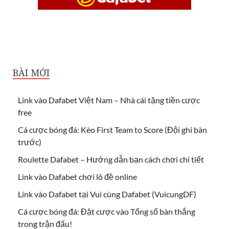
BÀI MỚI
Link vào Dafabet Việt Nam – Nhà cái tặng tiền cược
free
Cá cược bóng đá: Kèo First Team to Score (Đội ghi bàn
trước)
Roulette Dafabet – Hướng dẫn bạn cách chơi chi tiết
Link vào Dafabet chơi lô đề online
Link vào Dafabet tại Vui cùng Dafabet (VuicungDF)
Cá cược bóng đá: Đặt cược vào Tổng số bàn thắng
trong trận đấu!