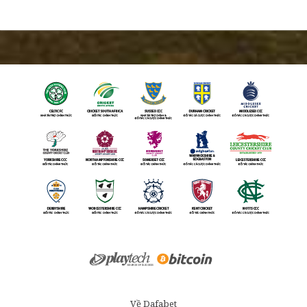
Về Dafabet