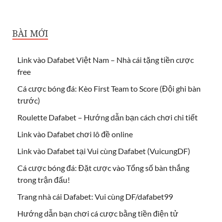
BÀI MỚI
Link vào Dafabet Việt Nam – Nhà cái tặng tiền cược
free
Cá cược bóng đá: Kèo First Team to Score (Đội ghi bàn
trước)
Roulette Dafabet – Hướng dẫn bạn cách chơi chi tiết
Link vào Dafabet chơi lô đề online
Link vào Dafabet tại Vui cùng Dafabet (VuicungDF)
Cá cược bóng đá: Đặt cược vào Tổng số bàn thắng
trong trận đấu!
Trang nhà cái Dafabet: Vui cùng DF/dafabet99
Hướng dẫn bạn chơi cá cược bằng tiền điện tử