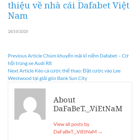
thiệu về nhà cái Dafabet Việt
Nam
26/10/2020
Previous Article
Chùm khuyến mãi kỉ niệm Dafabet – Cơ
hội trúng xe Audi R8
Next Article
Kèo cá cược thể thao: Đặt cược vào Lee
Westwood tại giải gôn Bank Sun City
About
DaFaBeT._.ViEtNaM
View all posts by
DaFaBeT._.ViEtNaM →