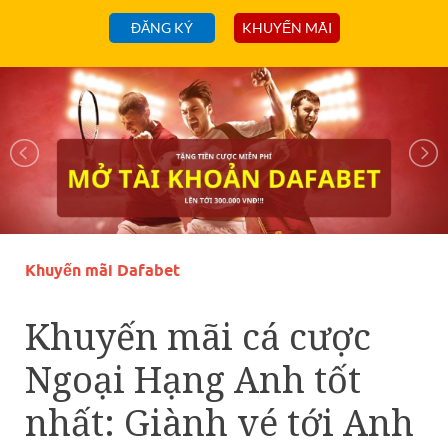
ĐĂNG KÝ
KHUYẾN MÃI
Khuyến mãi Dafabet
Khuyến mãi cá cược
Ngoại Hạng Anh tốt
nhất: Giành vé tới Anh