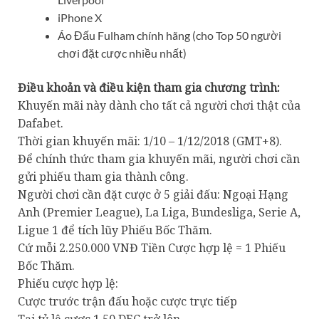
iPhone X
Áo Đấu Fulham chính hãng (cho Top 50 người
chơi đặt cược nhiều nhất)
Điều khoản và điều kiện tham gia chương trình:
Khuyến mãi này dành cho tất cả người chơi thật của
Dafabet.
Thời gian khuyến mãi: 1/10 – 1/12/2018 (GMT+8).
Để chính thức tham gia khuyến mãi, người chơi cần
gửi phiếu tham gia thành công.
Người chơi cần đặt cược ở 5 giải đấu: Ngoại Hạng
Anh (Premier League), La Liga, Bundesliga, Serie A,
Ligue 1 để tích lũy Phiếu Bốc Thăm.
Cứ mỗi 2.250.000 VNĐ Tiền Cược hợp lệ = 1 Phiếu
Bốc Thăm.
Phiếu cược hợp lệ:
Cược trước trận đấu hoặc cược trực tiếp
Tại tỷ lệ cược 1.50 DEC trở lên