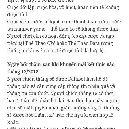
Cược đối lập, cược hòa, vô hiệu, hoàn tiền sẽ không
được tính
Cược xiên, cược jackpot, cược thanh toán sớm, cược
tại number game – thể thao ảo sẽ không được tính
Người chơi cần có hoạt động (có đặt cược và nạp
tiền) tại Thể Thao OW hoặc Thể Thao Dafa trong
thời gian khuyến mãi để được tính là hợp lệ.
Ngày bốc thăm: sau khi khuyến mãi kết thúc vào
tháng 12/2018.
Người chiến thắng sẽ được Dafabet liên hệ để
thông báo và cần cung cấp thông tin nhận quà và
thông tin cần thiết. Người chiến thắng sẽ có thời
hạn 1 tuần để phản hồi lại. Sau thời hạn này, người
chơi sẽ mất quyền nhận giải thưởng và giải thưởng
sẽ được bốc thăm lại/ trao cho người chơi hợp lệ
khác.