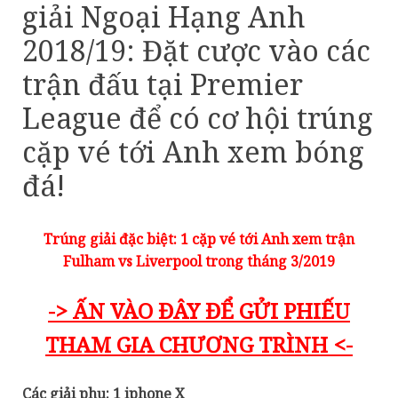
giải Ngoại Hạng Anh
2018/19: Đặt cược vào các
trận đấu tại Premier
League để có cơ hội trúng
cặp vé tới Anh xem bóng
đá!
Trúng giải đặc biệt: 1 cặp vé tới Anh xem trận
Fulham vs Liverpool trong tháng 3/2019
-> ẤN VÀO ĐÂY ĐỂ GỬI PHIẾU
THAM GIA CHƯƠNG TRÌNH <-
Các giải phụ: 1 iphone X