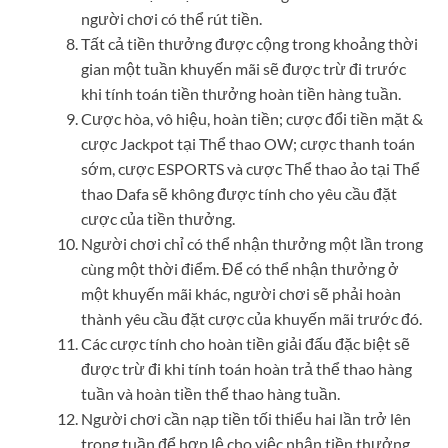
người chơi có thể rút tiền.
Tất cả tiền thưởng được cộng trong khoảng thời
gian một tuần khuyến mãi sẽ được trừ đi trước
khi tính toán tiền thưởng hoàn tiền hàng tuần.
Cược hòa, vô hiệu, hoàn tiền; cược đổi tiền mặt &
cược Jackpot tại Thể thao OW; cược thanh toán
sớm, cược ESPORTS và cược Thể thao ảo tại Thể
thao Dafa sẽ không được tính cho yêu cầu đặt
cược của tiền thưởng.
Người chơi chỉ có thể nhận thưởng một lần trong
cùng một thời điểm. Để có thể nhận thưởng ở
một khuyến mãi khác, người chơi sẽ phải hoàn
thành yêu cầu đặt cược của khuyến mãi trước đó.
Các cược tính cho hoàn tiền giải đấu đặc biệt sẽ
được trừ đi khi tính toán hoàn trả thể thao hàng
tuần và hoàn tiền thể thao hàng tuần.
Người chơi cần nạp tiền tối thiểu hai lần trở lên
trong tuần để hợp lệ cho việc nhận tiền thưởng