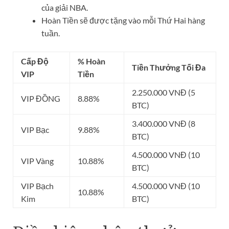
của giải NBA.
Hoàn Tiền sẽ được tặng vào mỗi Thứ Hai hàng
tuần.
Cấp Độ
% Hoàn
Tiền Thưởng Tối Đa
VIP
Tiền
2.250.000 VNĐ (5
VIP ĐỒNG
8.88%
BTC)
3.400.000 VNĐ (8
VIP Bạc
9.88%
BTC)
4.500.000 VNĐ (10
VIP Vàng
10.88%
BTC)
VIP Bạch
4.500.000 VNĐ (10
10.88%
Kim
BTC)