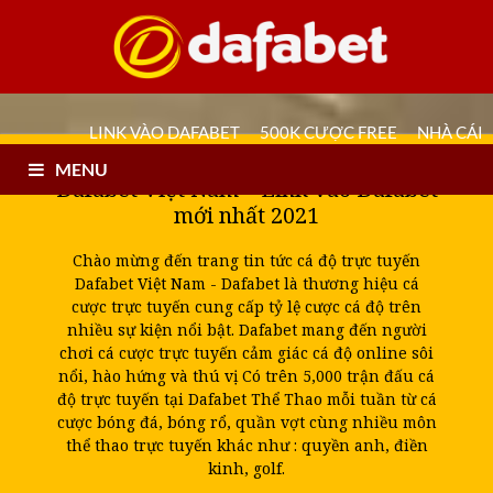
LINK VÀO DAFABET
500K CƯỢC FREE
NHÀ CÁI
MENU
Dafabet Việt Nam – Link vào Dafabet
mới nhất 2021
Chào mừng đến trang tin tức cá độ trực tuyến
Dafabet Việt Nam - Dafabet là thương hiệu cá
cược trực tuyến cung cấp tỷ lệ cược cá độ trên
nhiều sự kiện nổi bật. Dafabet mang đến người
chơi cá cược trực tuyến cảm giác cá độ online sôi
nổi, hào hứng và thú vị Có trên 5,000 trận đấu cá
độ trực tuyến tại Dafabet Thể Thao mỗi tuần từ cá
cược bóng đá, bóng rổ, quần vợt cùng nhiều môn
thể thao trực tuyến khác như : quyền anh, điền
kinh, golf.