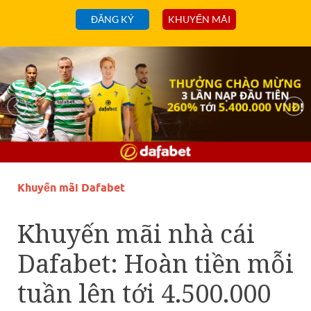
ĐĂNG KÝ
KHUYẾN MÃI
Khuyến mãi Dafabet
Khuyến mãi nhà cái
Dafabet: Hoàn tiền mỗi
tuần lên tới 4.500.000