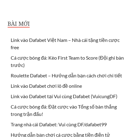
BÀI MỚI
Link vào Dafabet Việt Nam – Nhà cái tặng tiền cược
free
Cá cược bóng đá: Kèo First Team to Score (Đội ghi bàn
trước)
Roulette Dafabet – Hướng dẫn bạn cách chơi chi tiết
Link vào Dafabet chơi lô đề online
Link vào Dafabet tại Vui cùng Dafabet (VuicungDF)
Cá cược bóng đá: Đặt cược vào Tổng số bàn thắng
trong trận đấu!
Trang nhà cái Dafabet: Vui cùng DF/dafabet99
Hướng dẫn bạn chơi cá cược bằng tiền điện tử