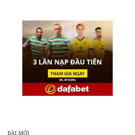
BÀI MỚI