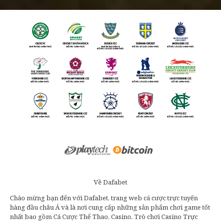
Về Dafabet
Chào mừng bạn đến với Dafabet, trang web cá cược trực tuyến
hàng đầu châu Á và là nơi cung cấp những sản phẩm chơi game tốt
nhất bao gồm Cá Cược Thể Thao, Casino, Trò chơi Casino Trực