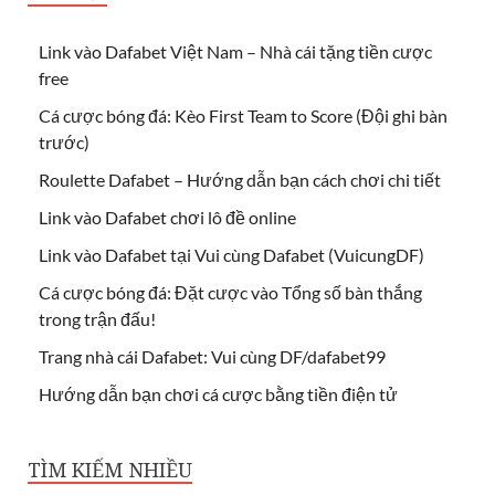
Link vào Dafabet Việt Nam – Nhà cái tặng tiền cược
free
Cá cược bóng đá: Kèo First Team to Score (Đội ghi bàn
trước)
Roulette Dafabet – Hướng dẫn bạn cách chơi chi tiết
Link vào Dafabet chơi lô đề online
Link vào Dafabet tại Vui cùng Dafabet (VuicungDF)
Cá cược bóng đá: Đặt cược vào Tổng số bàn thắng
trong trận đấu!
Trang nhà cái Dafabet: Vui cùng DF/dafabet99
Hướng dẫn bạn chơi cá cược bằng tiền điện tử
TÌM KIẾM NHIỀU