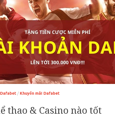
 Dafabet
/
Khuyến mãi Dafabet
ể thao & Casino nào tốt