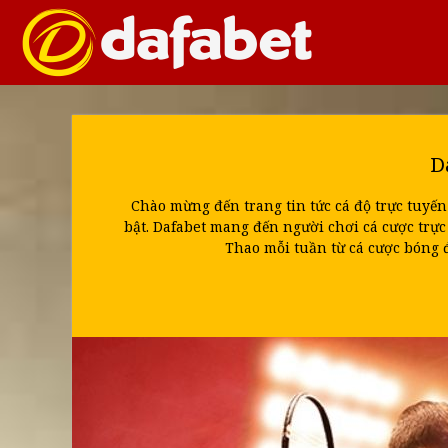
D
Chào mừng đến trang tin tức cá độ trực tuyến 
bật. Dafabet mang đến người chơi cá cược trực 
Thao mỗi tuần từ cá cược bóng đ