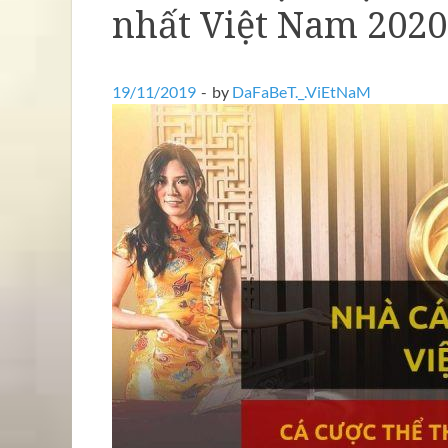
nhất Việt Nam 2020
19/11/2019
-
by
DaFaBeT._.ViEtNaM