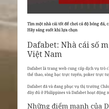
Tìm một nhà cái tốt để chơi cá độ bóng đá, c
Hãy sáng suốt khi lựa chọn
Dafabet: Nhà cái số m
Việt Nam
Dafabet là trang web cung cấp dịch vụ trò 
thể thao, sòng bạc trực tuyến, poker trực tu
Dafabet đã và đang phục vụ thị trường Châu
đầy đủ ở Philippines và Dafabet hoạt động 
Những điểm mạnh của Da