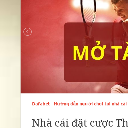
Dafabet - Hướng dẫn người chơi tại nhà cái
Nhà cái đặt cược Th