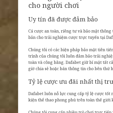
cho người chơi
Uy tín đã được đảm bảo
Cá cược an toàn, riêng tư và bảo mật thông
bản cho trải nghiệm cược trực tuyến tại Da
Chúng tôi có các biện pháp bảo mật tiên tiến
trình của chúng tôi luôn đảm bảo trải nghi
toàn và công bằng. Dafabet giữ bí mật tất c
giờ chia sẻ hoặc bán thông tin cho bên thứ b
Tỷ lệ cược ưu đãi nhất thị t
Dafabet luôn nỗ lực cung cấp tỷ lệ cược tốt 
kiện thể thao phong phú trên toàn thế giới 
Chúng tôi cung cấp nhiều trò chơi trực tiếp