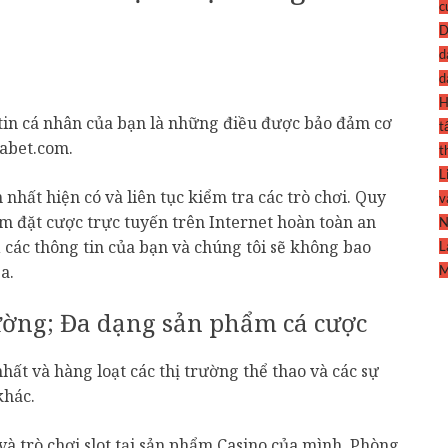
c
D
d
d
H
 tin cá nhân của bạn là những điều được bảo đảm cơ
t
fabet.com.
t
L
 nhất hiện có và liên tục kiểm tra các trò chơi. Quy
v
ệm đặt cược trực tuyến trên Internet hoàn toàn an
N
ả các thông tin của bạn và chúng tôi sẽ không bao
L
a.
M
rường; Đa dạng sản phẩm cá cược
nhất và hàng loạt các thị trường thể thao và các sự
khác.
 và trò chơi slot tại sản phẩm Casino của mình. Phòng