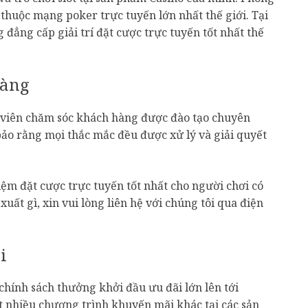
thuộc mạng poker trực tuyến lớn nhất thế giới. Tại
 đẳng cấp giải trí đặt cược trực tuyến tốt nhất thế
hàng
 viên chăm sóc khách hàng được đào tạo chuyên
bảo rằng mọi thắc mắc đều được xử lý và giải quyết
iệm đặt cược trực tuyến tốt nhất cho người chơi có
uất gì, xin vui lòng liên hệ với chúng tôi qua điện
i
chính sách thưởng khởi đầu ưu đãi lớn lên tới
ất nhiều chương trình khuyến mãi khác tại các sản