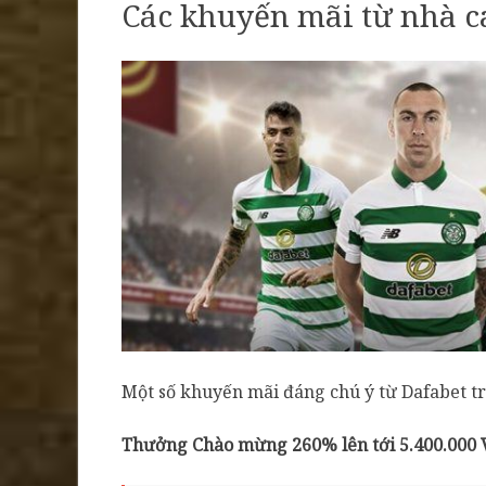
Các khuyến mãi từ nhà c
Một số khuyến mãi đáng chú ý từ Dafabet tr
Thưởng Chào mừng 260% lên tới 5.400.000