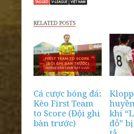
TAGGED
V-LEAGUE
VIỆT NAM
RELATED POSTS
Cá cược bóng đá:
Klopp
Kèo First Team
huyền
to Score (Đội ghi
khi “L
bàn trước)
đỏ” b
tả