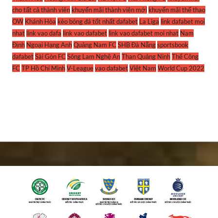
cho tất cả thành viên
khuyến mãi thành viên mới
khuyến mãi thể thao
OW
Khánh Hòa
kèo bóng đá tốt nhất dafabet
La Liga
link dafabet moi
nhat
link vao dafa
link vao dafabet
link vao dafabet moi nhat
Nam
Định
Ngoại Hạng Anh
Quảng Nam FC
SHB Đà Nẵng
sportsbook
dafabet
Sài Gòn FC
Sông Lam Nghệ An
Than Quảng Ninh
Thể Công
FC
TP Hồ Chí Minh
V-League
vao dafabet
Việt Nam
World Cup 2022