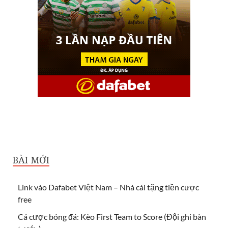
BÀI MỚI
Link vào Dafabet Việt Nam – Nhà cái tặng tiền cược
free
Cá cược bóng đá: Kèo First Team to Score (Đội ghi bàn