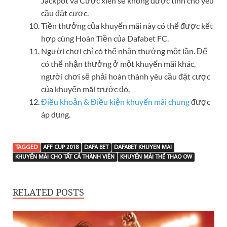
Jackpot và Cược xiên sẽ không được tính cho yêu
cầu đặt cược.
Tiền thưởng của khuyến mãi này có thể được kết
hợp cùng Hoàn Tiền của Dafabet FC.
Người chơi chỉ có thể nhận thưởng một lần. Để
có thể nhận thưởng ở một khuyến mãi khác,
người chơi sẽ phải hoàn thành yêu cầu đặt cược
của khuyến mãi trước đó.
Điều khoản & Điều kiện khuyến mãi chung
được
áp dụng.
TAGGED
AFF CUP 2018
DAFA BET
DAFABET KHUYEN MAI
KHUYẾN MÃI CHO TẤT CẢ THÀNH VIÊN
KHUYẾN MÃI THỂ THAO OW
RELATED POSTS