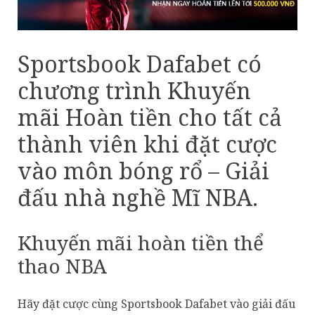
Sportsbook Dafabet có
chương trình Khuyến
mãi Hoàn tiền cho tất cả
thành viên khi đặt cược
vào môn bóng rổ – Giải
đấu nhà nghề Mĩ NBA.
Khuyến mãi hoàn tiền thể
thao NBA
Hãy đặt cược cùng Sportsbook Dafabet vào giải đấu