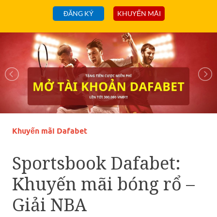
ĐĂNG KÝ
KHUYẾN MÃI
Khuyến mãi Dafabet
Sportsbook Dafabet:
Khuyến mãi bóng rổ –
Giải NBA