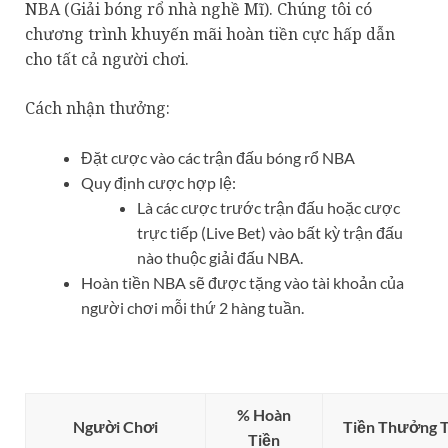
NBA (Giải bóng rổ nhà nghề Mĩ). Chúng tôi có
chương trình khuyến mãi hoàn tiền cực hấp dẫn
cho tất cả người chơi.
Cách nhận thưởng:
Đặt cược vào các trận đấu bóng rổ NBA
Quy định cược hợp lệ:
Là các cược trước trận đấu hoặc cược
trực tiếp (Live Bet) vào bất kỳ trận đấu
nào thuộc giải đấu NBA.
Hoàn tiền NBA sẽ được tặng vào tài khoản của
người chơi mỗi thứ 2 hàng tuần.
% Hoàn
Người Chơi
Tiền Thưởng T
Tiền