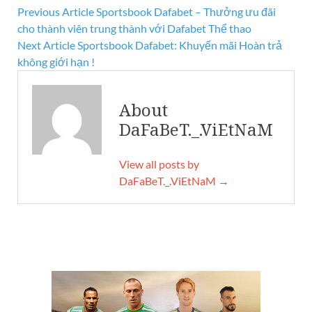
Previous Article
Sportsbook Dafabet – Thưởng ưu đãi
cho thành viên trung thành với Dafabet Thể thao
Next Article
Sportsbook Dafabet: Khuyến mãi Hoàn trả
không giới hạn !
About
DaFaBeT._.ViEtNaM
View all posts by
DaFaBeT._.ViEtNaM →