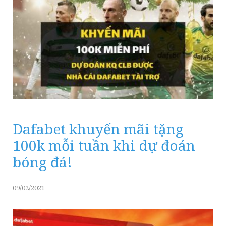
Dafabet khuyến mãi tặng
100k mỗi tuần khi dự đoán
bóng đá!
09/02/2021