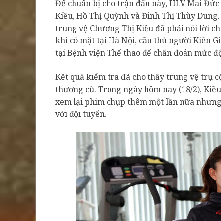
Để chuẩn bị cho trận đấu này, HLV Mai Đức 
Kiều, Hồ Thị Quỳnh và Đinh Thị Thùy Dung. 
trung vệ Chương Thị Kiều đã phải nói lời ch
khi có mặt tại Hà Nội, cầu thủ người Kiên G
tại Bệnh viện Thể thao để chẩn đoán mức đ
Kết quả kiểm tra đã cho thấy trung vệ trụ cộ
thương cũ. Trong ngày hôm nay (18/2), Kiều 
xem lại phim chụp thêm một lần nữa nhưng c
với đội tuyển.