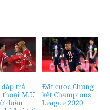
 đáp trả
Đặt cược Chung
 thoại M.U
kết Champions
ữ đoàn
League 2020