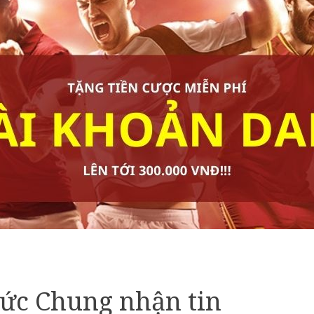
ức Chung nhận tin