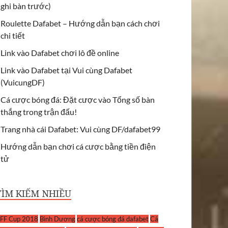
ghi bàn trước)
Roulette Dafabet – Hướng dẫn bạn cách chơi
chi tiết
Link vào Dafabet chơi lô đề online
Link vào Dafabet tại Vui cùng Dafabet
(VuicungDF)
Cá cược bóng đá: Đặt cược vào Tổng số bàn
thắng trong trận đấu!
Trang nhà cái Dafabet: Vui cùng DF/dafabet99
Hướng dẫn bạn chơi cá cược bằng tiền điện
tử
TÌM KIẾM NHIỀU
FF Cup 2018
Bình Dương
cá cược bóng đá dafabet
Cá