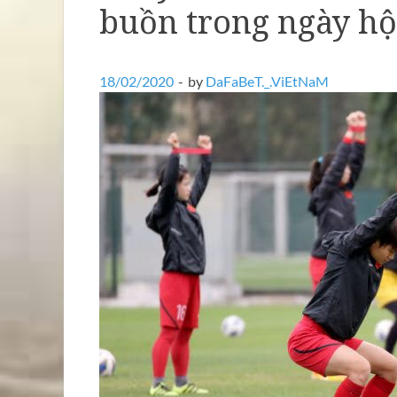
buồn trong ngày hộ
18/02/2020
-
by
DaFaBeT._.ViEtNaM