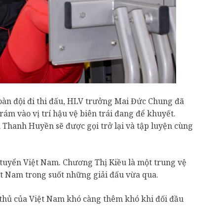
oàn đội đi thi đấu, HLV trưởng Mai Đức Chung đã
ám vào vị trí hậu vệ biên trái đang để khuyết.
Thanh Huyền sẽ được gọi trở lại và tập luyện cùng
i tuyển Việt Nam. Chương Thị Kiều là một trung vệ
iệt Nam trong suốt những giải đấu vừa qua.
thủ của Việt Nam khó càng thêm khó khi đối đầu