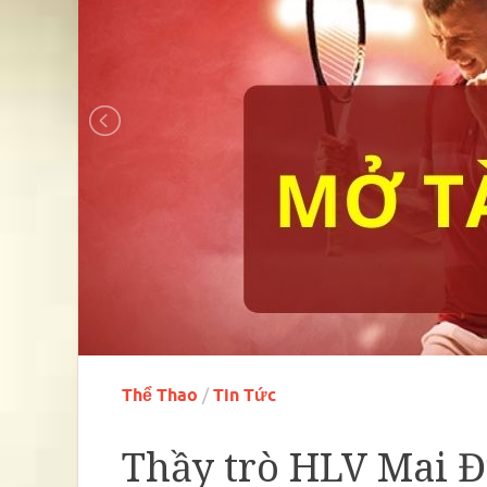
Thể Thao
/
Tin Tức
Thầy trò HLV Mai Đ