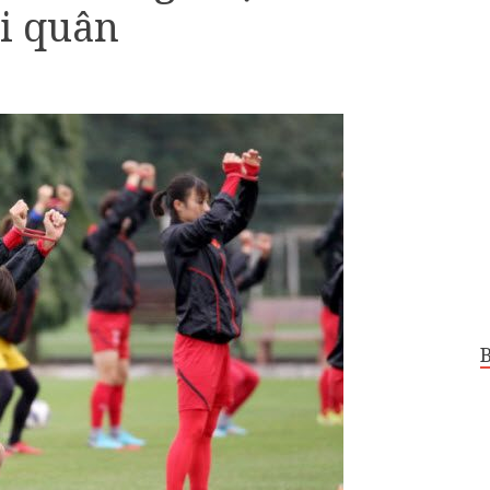
i quân