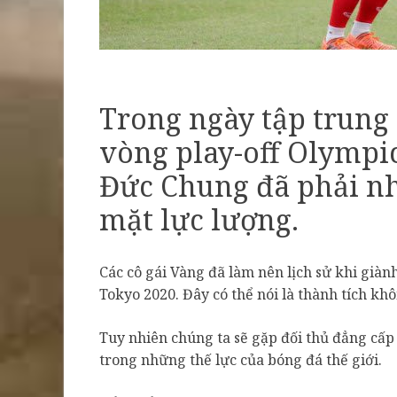
Trong ngày tập trung 
vòng play-off Olympi
Đức Chung đã phải nh
mặt lực lượng.
Các cô gái Vàng đã làm nên lịch sử khi giàn
Tokyo 2020. Đây có thể nói là thành tích 
Tuy nhiên chúng ta sẽ gặp đối thủ đẳng cấp 
trong những thế lực của bóng đá thế giới.