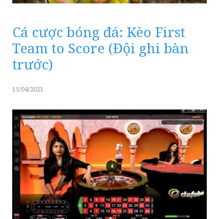
Cá cược bóng đá: Kèo First
Team to Score (Đội ghi bàn
trước)
15/04/2021