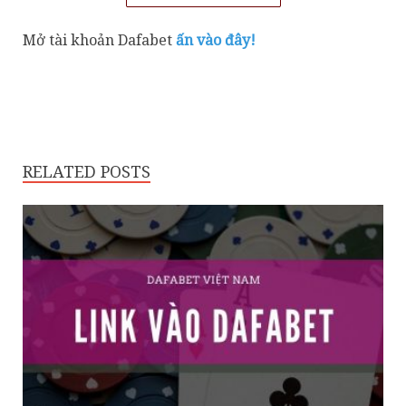
Mở tài khoản Dafabet
ấn vào đây!
RELATED POSTS