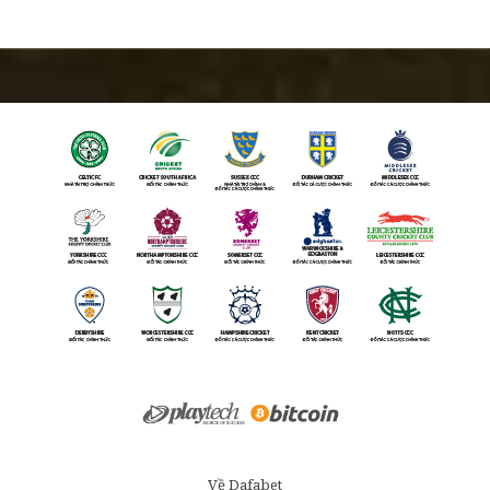
Về Dafabet