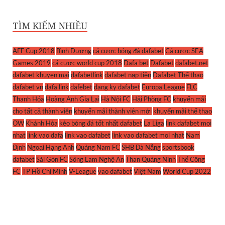
TÌM KIẾM NHIỀU
AFF Cup 2018
Bình Dương
cá cược bóng đá dafabet
Cá cược SEA
Games 2019
cá cược world cup 2018
Dafa bet
Dafabet
dafabet.net
dafabet khuyen mai
dafabetlink
dafabet nạp tiền
Dafabet Thể thao
dafabet vn
dafa link
dafebet
dang ky dafabet
Europa League
FLC
Thanh Hóa
Hoàng Anh Gia Lai
Hà Nội FC
Hải Phòng FC
khuyến mãi
cho tất cả thành viên
khuyến mãi thành viên mới
khuyến mãi thể thao
OW
Khánh Hòa
kèo bóng đá tốt nhất dafabet
La Liga
link dafabet moi
nhat
link vao dafa
link vao dafabet
link vao dafabet moi nhat
Nam
Định
Ngoại Hạng Anh
Quảng Nam FC
SHB Đà Nẵng
sportsbook
dafabet
Sài Gòn FC
Sông Lam Nghệ An
Than Quảng Ninh
Thể Công
FC
TP Hồ Chí Minh
V-League
vao dafabet
Việt Nam
World Cup 2022