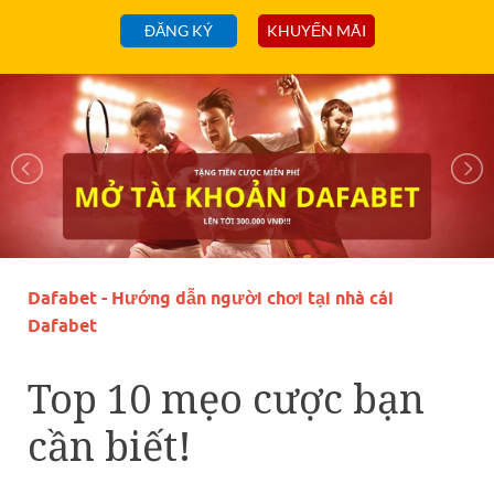
ĐĂNG KÝ
KHUYẾN MÃI
Dafabet - Hướng dẫn người chơi tại nhà cái
Dafabet
Top 10 mẹo cược bạn
cần biết!