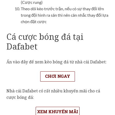
(Cược rung)
Theo dõi kèo trước trận, nếu có sự thay đổi lớn
trong đội hình ra sân thì nên cân nhắc thay đổi lựa
chọn đặt cược
Cá cược bóng đá tại
Dafabet
Ấn vào đây để xem kèo bóng đá từ nhà cái Dafabet:
Nhà cái Dafabet có rất nhiều khuyến mãi cho cá
cược bóng đá: