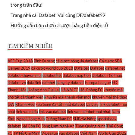
trong trận đấu!
Trang nhà cái Dafabet: Vui cùng DF/dafabet99
Hướng dẫn bạn chơi cá cược bằng tiền điện tử
TÌM KIẾM NHIỀU
AFF Cup 2018
Bình Dương
cá cược bóng đá dafabet
Cá cược SEA
Games 2019
cá cược world cup 2018
Dafa bet
Dafabet
dafabet.net
dafabet khuyen mai
dafabetlink
dafabet nạp tiền
Dafabet Thể thao
dafabet vn
dafa link
dafebet
dang ky dafabet
Europa League
FLC
Thanh Hóa
Hoàng Anh Gia Lai
Hà Nội FC
Hải Phòng FC
khuyến mãi
cho tất cả thành viên
khuyến mãi thành viên mới
khuyến mãi thể thao
OW
Khánh Hòa
kèo bóng đá tốt nhất dafabet
La Liga
link dafabet moi
nhat
link vao dafa
link vao dafabet
link vao dafabet moi nhat
Nam
Định
Ngoại Hạng Anh
Quảng Nam FC
SHB Đà Nẵng
sportsbook
dafabet
Sài Gòn FC
Sông Lam Nghệ An
Than Quảng Ninh
Thể Công
FC
TP Hồ Chí Minh
V-League
vao dafabet
Việt Nam
World Cup 2022