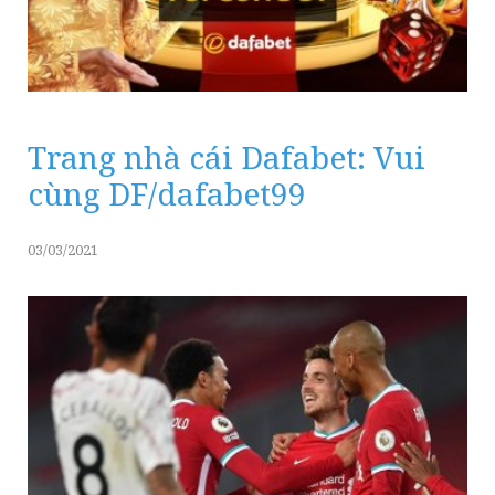
Trang nhà cái Dafabet: Vui
cùng DF/dafabet99
03/03/2021