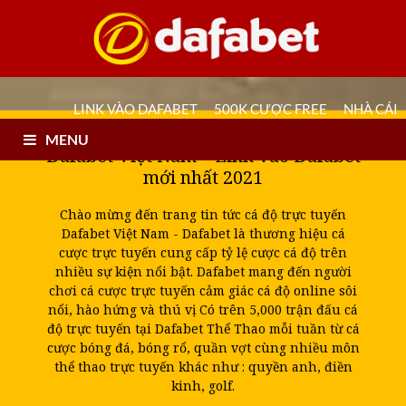
LINK VÀO DAFABET
500K CƯỢC FREE
NHÀ CÁI
MENU
Dafabet Việt Nam – Link vào Dafabet
mới nhất 2021
Chào mừng đến trang tin tức cá độ trực tuyến
Dafabet Việt Nam - Dafabet là thương hiệu cá
cược trực tuyến cung cấp tỷ lệ cược cá độ trên
nhiều sự kiện nổi bật. Dafabet mang đến người
chơi cá cược trực tuyến cảm giác cá độ online sôi
nổi, hào hứng và thú vị Có trên 5,000 trận đấu cá
độ trực tuyến tại Dafabet Thể Thao mỗi tuần từ cá
cược bóng đá, bóng rổ, quần vợt cùng nhiều môn
thể thao trực tuyến khác như : quyền anh, điền
kinh, golf.