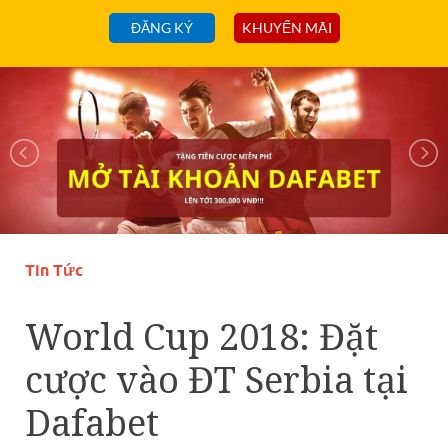
ĐĂNG KÝ
KHUYẾN MÃI
Tin Tức
World Cup 2018: Đặt
cược vào ĐT Serbia tại
Dafabet