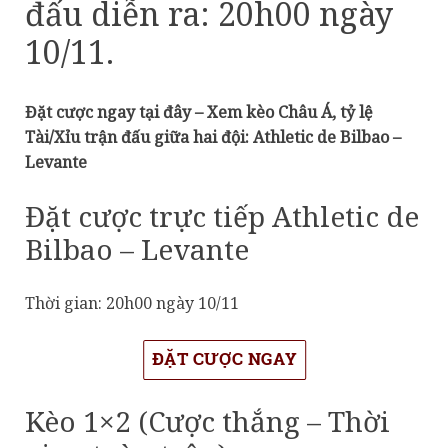
đấu diễn ra: 20h00 ngày
10/11.
Đặt cược ngay tại đây – Xem kèo Châu Á, tỷ lệ
Tài/Xỉu trận đấu giữa hai đội: Athletic de Bilbao –
Levante
Đặt cược trực tiếp Athletic de
Bilbao – Levante
Thời gian: 20h00 ngày 10/11
Kèo 1×2 (Cược thắng – Thời