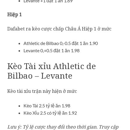
Levante +1 đặt 1 ăn 1.69
Hiệp 1
Dafabet ra kèo cược chấp Châu Á Hiệp 1 ở mức
Athletic de Bilbao 0,-0.5 đặt 1 ăn 1.90
Levante 0,+0.5 đặt 1 ăn 1.98
Kèo Tài xỉu Athletic de
Bilbao – Levante
Kèo tài xỉu trận này hiện ở mức
Kèo Tài 2.5 tỷ lệ ăn 1.98
Kèo Xỉu 2.5 có tỷ lệ ăn 1.92
Lưu ý: Tỷ lệ cược thay đổi theo thời gian. Truy cập