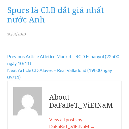
Spurs là CLB đắt giá nhất
nước Anh
30/04/2020
Previous Article
Atletico Madrid – RCD Espanyol (22h00
ngày 10/11)
Next Article
CD Alaves – Real Valladolid (19h00 ngày
09/11)
About
DaFaBeT._.ViEtNaM
View all posts by
DaFaBeT._.ViEtNaM →