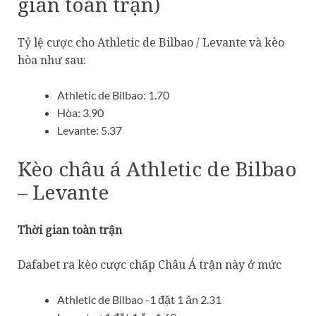
gian toàn trận)
Tỷ lệ cược cho Athletic de Bilbao / Levante và kèo
hòa như sau:
Athletic de Bilbao: 1.70
Hòa: 3.90
Levante: 5.37
Kèo châu á Athletic de Bilbao
– Levante
Thời gian toàn trận
Dafabet ra kèo cược chấp Châu Á trận này ở mức
Athletic de Bilbao -1 đặt 1 ăn 2.31