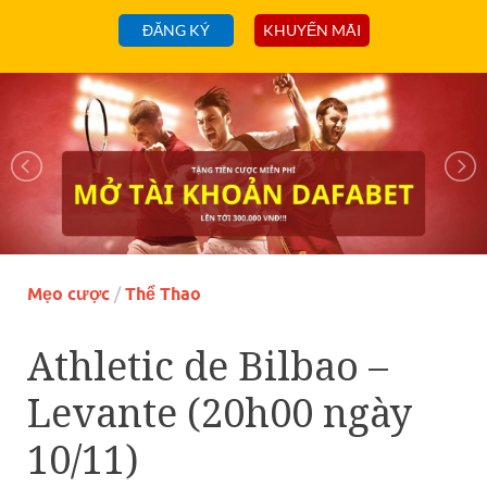
ĐĂNG KÝ
KHUYẾN MÃI
Mẹo cược
/
Thể Thao
Athletic de Bilbao –
Levante (20h00 ngày
10/11)