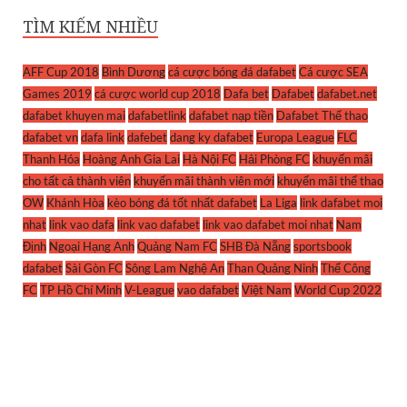
TÌM KIẾM NHIỀU
AFF Cup 2018
Bình Dương
cá cược bóng đá dafabet
Cá cược SEA
Games 2019
cá cược world cup 2018
Dafa bet
Dafabet
dafabet.net
dafabet khuyen mai
dafabetlink
dafabet nạp tiền
Dafabet Thể thao
dafabet vn
dafa link
dafebet
dang ky dafabet
Europa League
FLC
Thanh Hóa
Hoàng Anh Gia Lai
Hà Nội FC
Hải Phòng FC
khuyến mãi
cho tất cả thành viên
khuyến mãi thành viên mới
khuyến mãi thể thao
OW
Khánh Hòa
kèo bóng đá tốt nhất dafabet
La Liga
link dafabet moi
nhat
link vao dafa
link vao dafabet
link vao dafabet moi nhat
Nam
Định
Ngoại Hạng Anh
Quảng Nam FC
SHB Đà Nẵng
sportsbook
dafabet
Sài Gòn FC
Sông Lam Nghệ An
Than Quảng Ninh
Thể Công
FC
TP Hồ Chí Minh
V-League
vao dafabet
Việt Nam
World Cup 2022