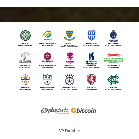
Về Dafabet