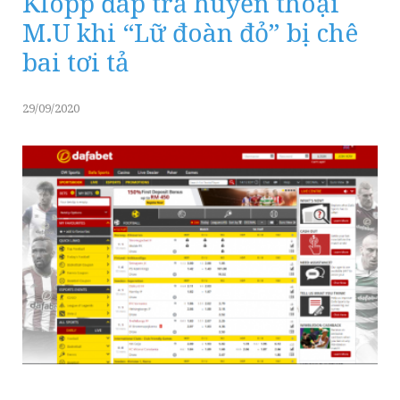
Klopp đáp trả huyền thoại
M.U khi “Lữ đoàn đỏ” bị chê
bai tơi tả
29/09/2020