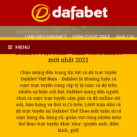
LINK VÀO DAFABET
500K CƯỢC FREE
NHÀ CÁI
MENU
Dafabet Việt Nam – Link vào Dafabet
mới nhất 2021
Chào mừng đến trang tin tức cá độ trực tuyến
Dafabet Việt Nam - Dafabet là thương hiệu cá
cược trực tuyến cung cấp tỷ lệ cược cá độ trên
nhiều sự kiện nổi bật. Dafabet mang đến người
chơi cá cược trực tuyến cảm giác cá độ online sôi
nổi, hào hứng và thú vị Có trên 5,000 trận đấu cá
độ trực tuyến tại Dafabet Thể Thao mỗi tuần từ cá
cược bóng đá, bóng rổ, quần vợt cùng nhiều môn
thể thao trực tuyến khác như : quyền anh, điền
kinh, golf.