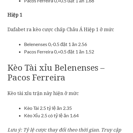
Pacos Ferreira 0,+0.5 đặt 1 ăn 1.68
Hiệp 1
Dafabet ra kèo cược chấp Châu Á Hiệp 1 ở mức
Belenenses 0,-0.5 đặt 1 ăn 2.56
Pacos Ferreira 0,+0.5 đặt 1 ăn 1.52
Kèo Tài xỉu Belenenses –
Pacos Ferreira
Kèo tài xỉu trận này hiện ở mức
Kèo Tài 2.5 tỷ lệ ăn 2.35
Kèo Xỉu 2.5 có tỷ lệ ăn 1.64
Lưu ý: Tỷ lệ cược thay đổi theo thời gian. Truy cập