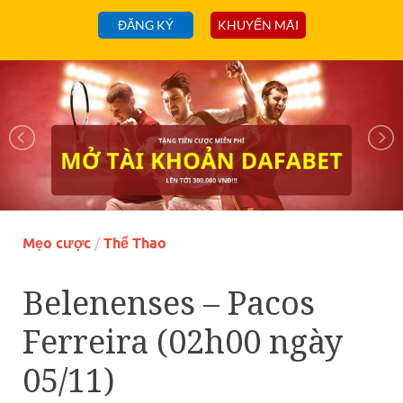
ĐĂNG KÝ
KHUYẾN MÃI
Mẹo cược
/
Thể Thao
Belenenses – Pacos
Ferreira (02h00 ngày
05/11)