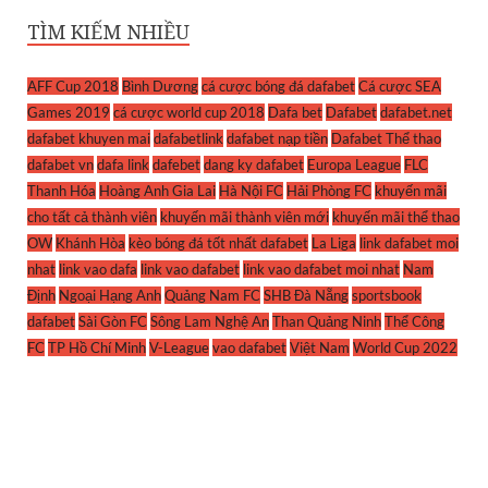
TÌM KIẾM NHIỀU
AFF Cup 2018
Bình Dương
cá cược bóng đá dafabet
Cá cược SEA
Games 2019
cá cược world cup 2018
Dafa bet
Dafabet
dafabet.net
dafabet khuyen mai
dafabetlink
dafabet nạp tiền
Dafabet Thể thao
dafabet vn
dafa link
dafebet
dang ky dafabet
Europa League
FLC
Thanh Hóa
Hoàng Anh Gia Lai
Hà Nội FC
Hải Phòng FC
khuyến mãi
cho tất cả thành viên
khuyến mãi thành viên mới
khuyến mãi thể thao
OW
Khánh Hòa
kèo bóng đá tốt nhất dafabet
La Liga
link dafabet moi
nhat
link vao dafa
link vao dafabet
link vao dafabet moi nhat
Nam
Định
Ngoại Hạng Anh
Quảng Nam FC
SHB Đà Nẵng
sportsbook
dafabet
Sài Gòn FC
Sông Lam Nghệ An
Than Quảng Ninh
Thể Công
FC
TP Hồ Chí Minh
V-League
vao dafabet
Việt Nam
World Cup 2022