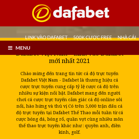
LINK VÀO DAFABET
500K CƯỢC FREE
NHÀ CÁI
MENU
Dafabet Việt Nam – Link vào Dafabet
mới nhất 2021
Chào mừng đến trang tin tức cá độ trực tuyến
Dafabet Việt Nam - Dafabet là thương hiệu cá
cược trực tuyến cung cấp tỷ lệ cược cá độ trên
nhiều sự kiện nổi bật. Dafabet mang đến người
chơi cá cược trực tuyến cảm giác cá độ online sôi
nổi, hào hứng và thú vị Có trên 5,000 trận đấu cá
độ trực tuyến tại Dafabet Thể Thao mỗi tuần từ cá
cược bóng đá, bóng rổ, quần vợt cùng nhiều môn
thể thao trực tuyến khác như : quyền anh, điền
kinh, golf.