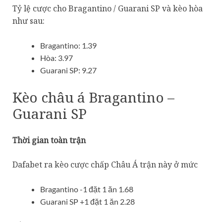
Tỷ lệ cược cho Bragantino / Guarani SP và kèo hòa
như sau:
Bragantino: 1.39
Hòa: 3.97
Guarani SP: 9.27
Kèo châu á Bragantino –
Guarani SP
Thời gian toàn trận
Dafabet ra kèo cược chấp Châu Á trận này ở mức
Bragantino -1 đặt 1 ăn 1.68
Guarani SP +1 đặt 1 ăn 2.28