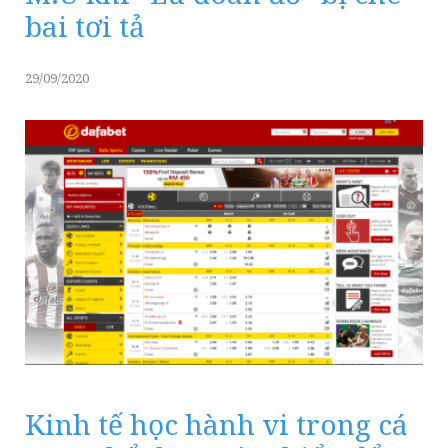
bai tơi tả
29/09/2020
Kinh tế học hành vi trong cá