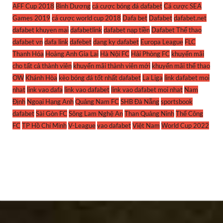
AFF Cup 2018
Bình Dương
cá cược bóng đá dafabet
Cá cược SEA
Games 2019
cá cược world cup 2018
Dafa bet
Dafabet
dafabet.net
dafabet khuyen mai
dafabetlink
dafabet nạp tiền
Dafabet Thể thao
dafabet vn
dafa link
dafebet
dang ky dafabet
Europa League
FLC
Thanh Hóa
Hoàng Anh Gia Lai
Hà Nội FC
Hải Phòng FC
khuyến mãi
cho tất cả thành viên
khuyến mãi thành viên mới
khuyến mãi thể thao
OW
Khánh Hòa
kèo bóng đá tốt nhất dafabet
La Liga
link dafabet moi
nhat
link vao dafa
link vao dafabet
link vao dafabet moi nhat
Nam
Định
Ngoại Hạng Anh
Quảng Nam FC
SHB Đà Nẵng
sportsbook
dafabet
Sài Gòn FC
Sông Lam Nghệ An
Than Quảng Ninh
Thể Công
FC
TP Hồ Chí Minh
V-League
vao dafabet
Việt Nam
World Cup 2022