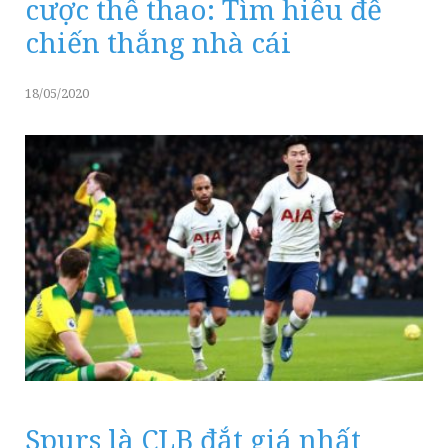
cược thể thao: Tìm hiểu để
chiến thắng nhà cái
18/05/2020
Spurs là CLB đắt giá nhất