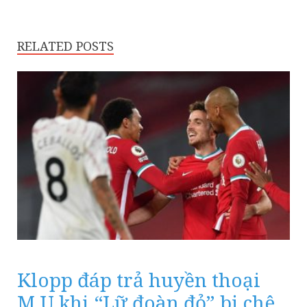
RELATED POSTS
Klopp đáp trả huyền thoại
M.U khi “Lữ đoàn đỏ” bị chê