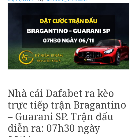
Nhà cái Dafabet ra kèo
trực tiếp trận Bragantino
– Guarani SP. Trận đấu
diễn ra: 07h30 ngày