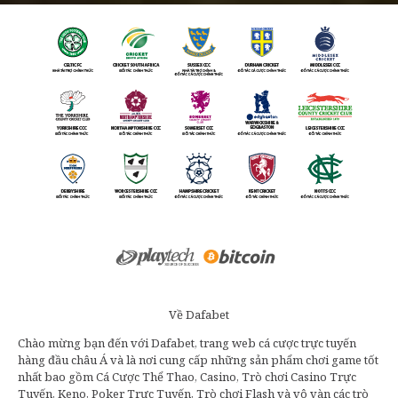
Về Dafabet
Chào mừng bạn đến với Dafabet, trang web cá cược trực tuyến
hàng đầu châu Á và là nơi cung cấp những sản phẩm chơi game tốt
nhất bao gồm Cá Cược Thể Thao, Casino, Trò chơi Casino Trực
Tuyến, Keno, Poker Trực Tuyến, Trò chơi Flash và vô vàn các trò