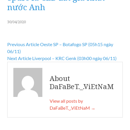
nước Anh
30/04/2020
Previous Article
Oeste SP – Botafogo SP (05h15 ngày
06/11)
Next Article
Liverpool – KRC Genk (03h00 ngày 06/11)
About
DaFaBeT._.ViEtNaM
View all posts by
DaFaBeT._.ViEtNaM →