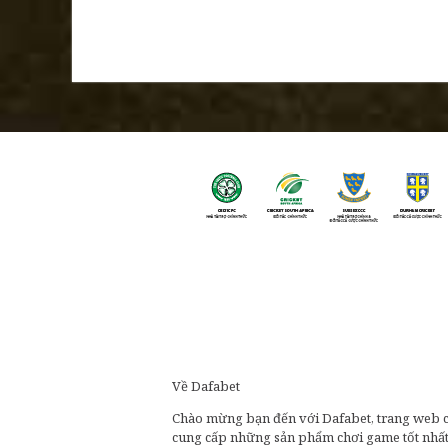
Về Dafabet
Chào mừng bạn đến với Dafabet, trang web cá
cung cấp những sản phẩm chơi game tốt nhất