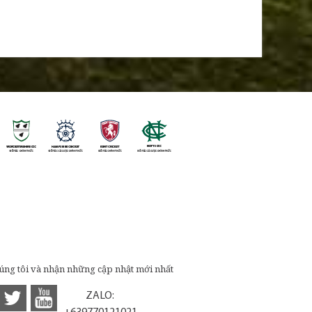
úng tôi và nhận những cập nhật mới nhất
ZALO: