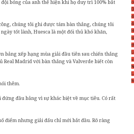
đội bóng của anh thể hiện khi họ duy trì 100% bắt
c
D
d
d
công, chúng tôi ghi được tám bàn thắng, chúng tôi
H
t ngày tốt lành, Huesca là một đối thủ khó khăn,
t
t
L
trên bảng xếp hạng mùa giải đầu tiên sau chiến thắng
v
hủ Real Madrid với bàn thắng và Valverde biết còn
N
L
M
nói thêm.
 đứng đầu bảng vì sự khác biệt về mục tiêu. Có rất
 số điểm nhưng giải đấu chỉ mới bắt đầu. Rõ ràng