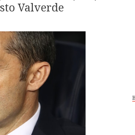
sto Valverde