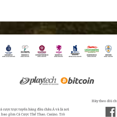
Hãy theo dõi ch
 cược trực tuyến hàng đầu châu Á và là nơi
 bao gồm Cá Cược Thể Thao, Casino, Trò