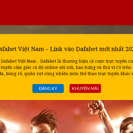
afabet Việt Nam – Link vào Dafabet mới nhất 20
Dafabet Việt Nam - Dafabet là thương hiệu cá cược trực tuyến cu
tuyến cảm giác cá độ online sôi nổi, hào hứng và thú vị Có trên 
á, bóng rổ, quần vợt cùng nhiều môn thể thao trực tuyến khác n
ĐĂNG KÝ
KHUYẾN MÃI