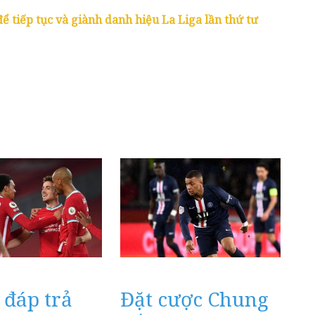
để tiếp tục và giành danh hiệu La Liga lần thứ tư
 đáp trả
Đặt cược Chung